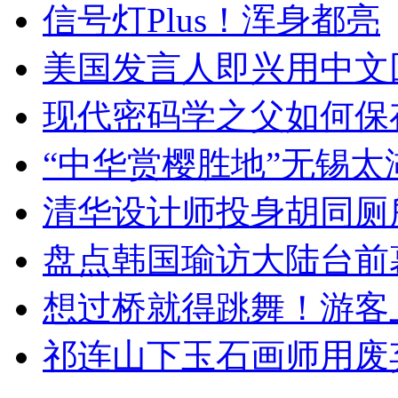
信号灯Plus！浑身都亮
美国发言人即兴用中文
现代密码学之父如何保
“中华赏樱胜地”无锡
清华设计师投身胡同厕
盘点韩国瑜访大陆台前
想过桥就得跳舞！游客
祁连山下玉石画师用废