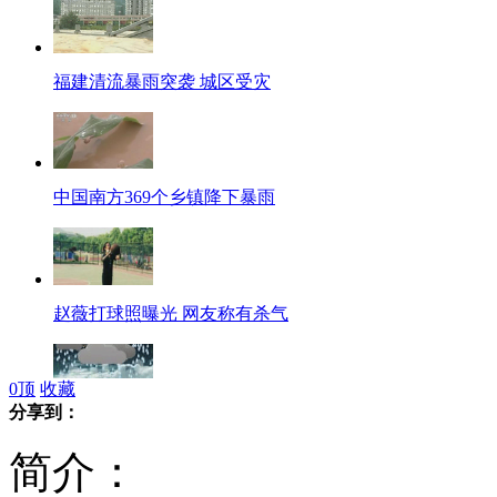
福建清流暴雨突袭 城区受灾
中国南方369个乡镇降下暴雨
赵薇打球照曝光 网友称有杀气
0
顶
收藏
分享到：
气象局启重大气象灾害四级应急响应
简介：