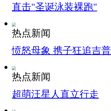
直击"圣诞泳装裸跑"
热点新闻
愤怒母象 携子狂追吉
热点新闻
超萌汪星人直立行走