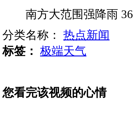
南方大范围强降雨 36
王菲大连个唱魅力不减 现场撒娇
分类名称：
热点新闻
韩军方称美国无需在韩部署核武
标签：
极端天气
六旬老汉偷邻居七辆车解被偷车恨
您看完该视频的心情
总被闹钟惊醒 容易诱发高血压