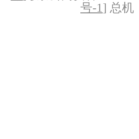
号-1
] 总机：