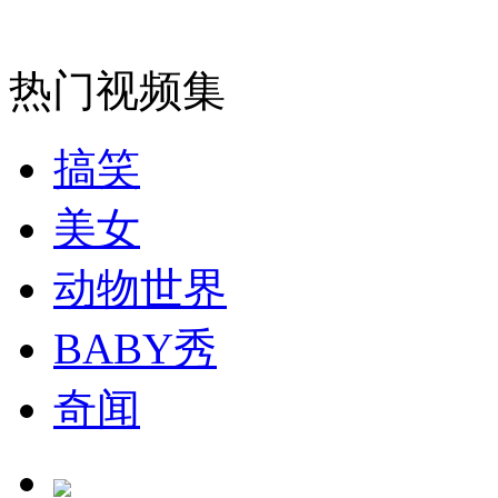
安徽一实载49人客车翻车
热门视频集
搞笑
走！跟着总书记去植树
美女
消防员救轻生者
花炮节热闹非凡
减压"枕头大战"
动物世界
BABY秀
纽约上演“枕头大战”
奇闻
司机酒驾遇交警 急速倒车逃窜