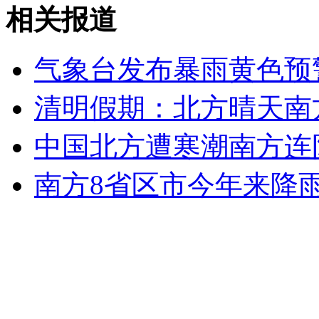
公司规定:手机铃声不得设<爱情买卖>
相关报道
山西运城恶犬咬伤多人 警民合力深夜将其击毙
气象台发布暴雨黄色预
清明假期：北方晴天南
女孩北京地铁殴打老人 痛下狠手拳打脚踢
中国北方遭寒潮南方连
南方8省区市今年来降雨
无痛分娩是否安全 医生回应
外交部：反对强权政治霸凌主义
外交部：有关国家言论片面不公正