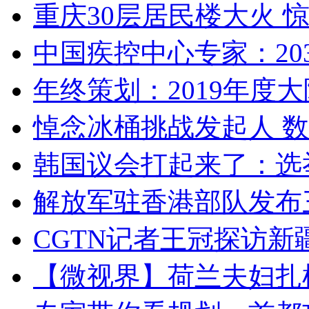
重庆30层居民楼大火
中国疾控中心专家：203
年终策划：2019年度大陆
悼念冰桶挑战发起人 数百
韩国议会打起来了：选举
解放军驻香港部队发布三
CGTN记者王冠探访新疆
【微视界】荷兰夫妇扎根青