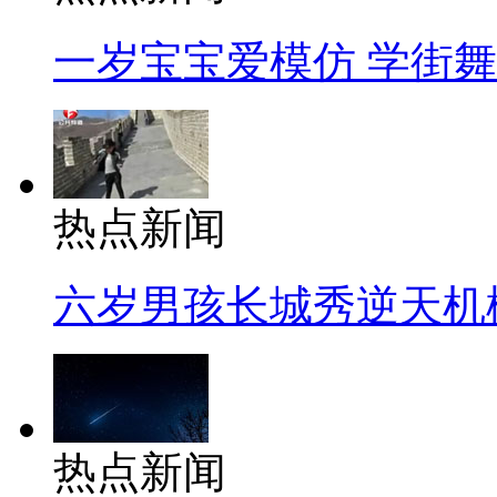
一岁宝宝爱模仿 学街
热点新闻
六岁男孩长城秀逆天机
热点新闻