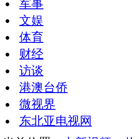
军事
文娱
体育
财经
访谈
港澳台侨
微视界
东北亚电视网