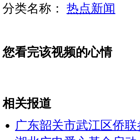
分类名称：
热点新闻
成都：女婴被弃随河漂流 奇迹获救
您看完该视频的心情
北京清理"三非"外国人
德湖泊疑因泳客排尿致鱼死亡
相关报道
山西运城恶犬咬伤多人 警民合力深夜将其击毙
广东韶关市武江区侨联