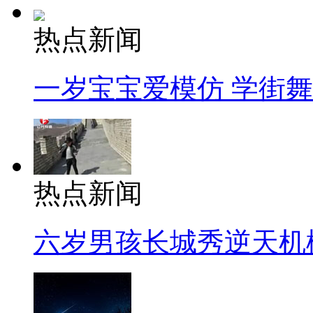
热点新闻
一岁宝宝爱模仿 学街
热点新闻
六岁男孩长城秀逆天机