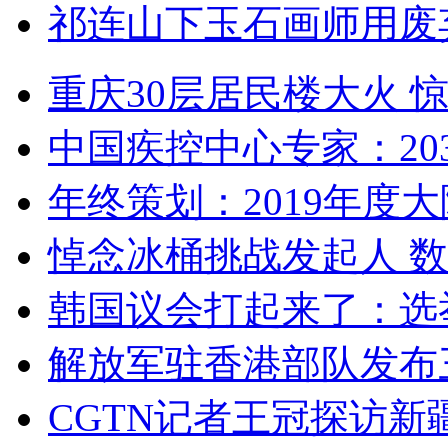
祁连山下玉石画师用废
重庆30层居民楼大火
中国疾控中心专家：203
年终策划：2019年度大陆
悼念冰桶挑战发起人 数百
韩国议会打起来了：选举
解放军驻香港部队发布三
CGTN记者王冠探访新疆