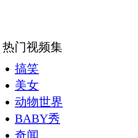
走！跟着总书记去植树
消防员救轻生者
花炮节热闹非凡
减压"枕头大战"
热门视频集
纽约上演“枕头大战”
搞笑
司机酒驾遇交警 急速倒车逃窜
美女
动物世界
BABY秀
奇闻