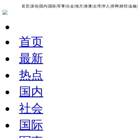
首页
|
滚动
|
国内
|
国际
|
军事
|
社会
|
地方
|
港澳
|
台湾
|
华人
|
侨网
|
财经
|
金融
|
首页
最新
热点
国内
社会
国际