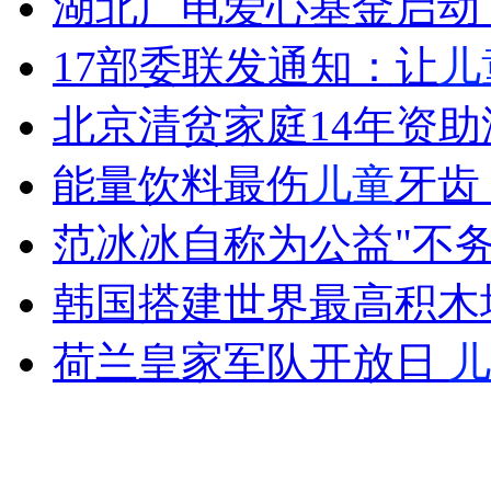
湖北广电爱心基金启动 
女孩北京地铁殴打老人 痛下狠手拳打脚踢
17部委联发通知：让
儿
无痛分娩是否安全 医生回应
北京清贫家庭14年资
能量饮料最伤
儿童
牙齿
外交部：反对强权政治霸凌主义
范冰冰自称为公益"不务
外交部：有关国家言论片面不公正
韩国搭建世界最高积木
荷兰皇家军队开放日
儿
安徽一实载49人客车翻车