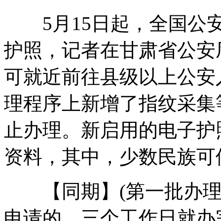
5月15日起，全国公安
美国开设狗狗电视频道为宠物解闷
护照，记者在甘肃省公安
可就近前往县级以上公安
反资示威者冲入奥巴马竞选总部大楼
理程序上新增了指纹采集等
止办理。新启用的电子护
基辛格坐轮椅过安检被要求站起搜身
资料，其中，少数民族可
数家五星酒店5A景区不达标
【同期】(第一批办理护
申请的，三个工作日就办