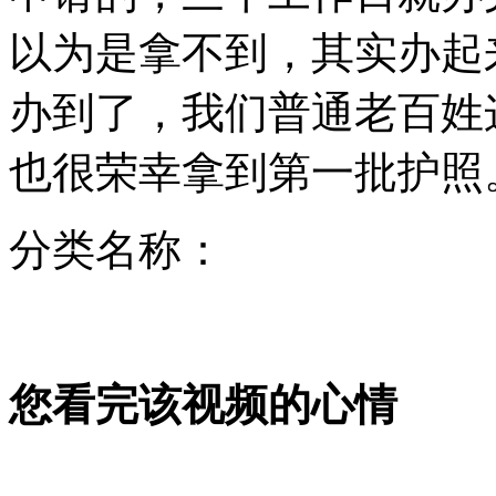
实拍化学老师用水和添加剂合成果汁
以为是拿不到，其实办起
山西运城恶犬咬伤多人 警民合力深夜将其击毙
办到了，我们普通老百姓
也很荣幸拿到第一批护照
女孩北京地铁殴打老人 痛下狠手拳打脚踢
分类名称：
无痛分娩是否安全 医生回应
外交部：反对强权政治霸凌主义
您看完该视频的心情
外交部：有关国家言论片面不公正