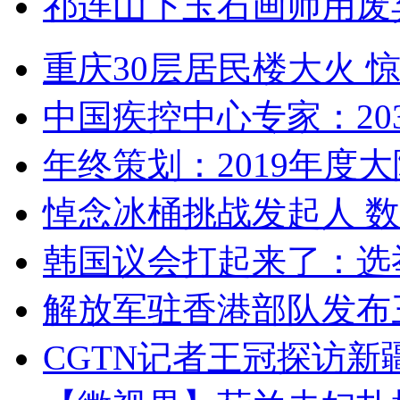
祁连山下玉石画师用废
重庆30层居民楼大火
中国疾控中心专家：203
年终策划：2019年度大陆
悼念冰桶挑战发起人 数百
韩国议会打起来了：选举
解放军驻香港部队发布三
CGTN记者王冠探访新疆