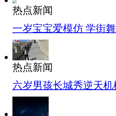
热点新闻
一岁宝宝爱模仿 学街
热点新闻
六岁男孩长城秀逆天机