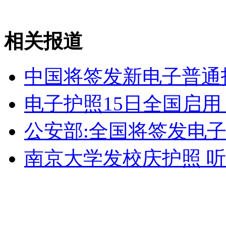
安徽一实载49人客车翻车
相关报道
中国将签发新电子普通
走！跟着总书记去植树
电子护照15日全国启用
消防员救轻生者
花炮节热闹非凡
减压"枕头大战"
公安部:全国将签发电子
南京大学发校庆护照 
纽约上演“枕头大战”
司机酒驾遇交警 急速倒车逃窜