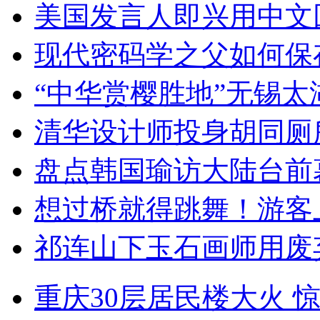
美国发言人即兴用中文
现代密码学之父如何保
“中华赏樱胜地”无锡
清华设计师投身胡同厕
盘点韩国瑜访大陆台前
想过桥就得跳舞！游客
祁连山下玉石画师用废
重庆30层居民楼大火