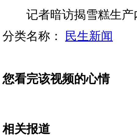
记者暗访揭雪糕生产内
哥伦比亚首都爆炸袭击30余人死伤
分类名称：
民生新闻
记者暗访揭雪糕生产全靠添加剂
您看完该视频的心情
广岛旅馆火灾致7死含4名中国公民
高考严重作弊考生将被禁考3年
相关报道