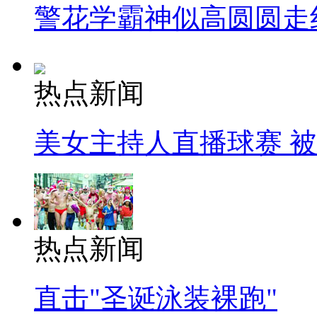
警花学霸神似高圆圆走
热点新闻
美女主持人直播球赛 
热点新闻
直击"圣诞泳装裸跑"