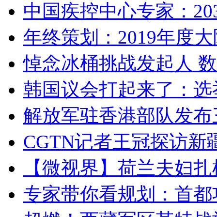
中国疾控中心专家：203
年终策划：2019年度大陆
悼念冰桶挑战发起人 数百
韩国议会打起来了：选举
解放军驻香港部队发布三
CGTN记者王冠探访新疆
【微视界】荷兰夫妇扎根青
专家带你看规划：首都功