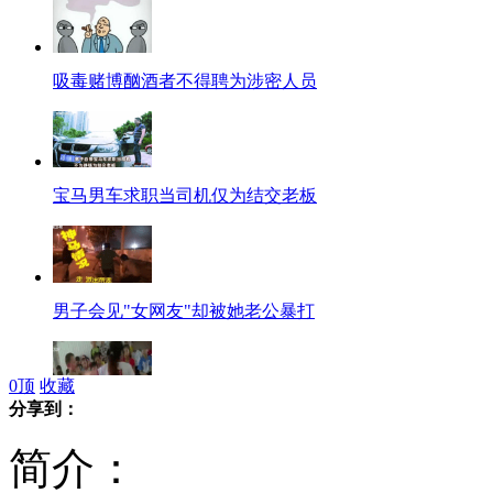
吸毒赌博酗酒者不得聘为涉密人员
宝马男车求职当司机仅为结交老板
男子会见"女网友"却被她老公暴打
0
顶
收藏
分享到：
实拍幼师殴打男童 吓坏全班孩子
简介：