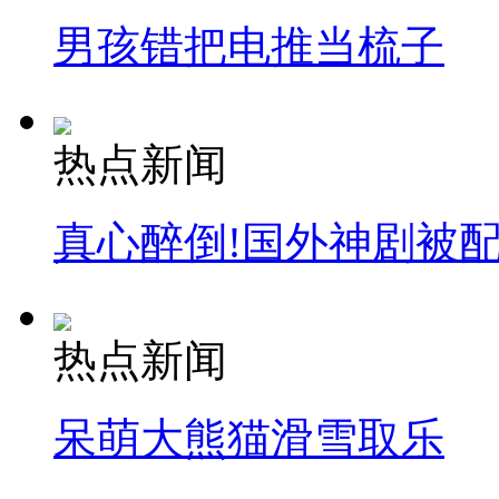
男孩错把电推当梳子
热点新闻
真心醉倒!国外神剧被
热点新闻
呆萌大熊猫滑雪取乐