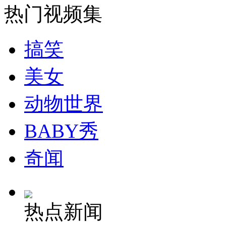
热门视频集
安徽一实载49人客车翻车
搞笑
美女
走！跟着总书记去植树
动物世界
消防员救轻生者
花炮节热闹非凡
减压"枕头大战"
BABY秀
奇闻
纽约上演“枕头大战”
热点新闻
司机酒驾遇交警 急速倒车逃窜