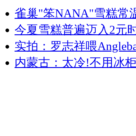
网友恶搞全国打老婆城市排行榜
雀巢"笨NANA"雪糕常
山西运城恶犬咬伤多人 警民合力深夜将其击毙
今夏雪糕普遍迈入2元
实拍：罗志祥喂Angleb
女孩北京地铁殴打老人 痛下狠手拳打脚踢
内蒙古：太冷!不用冰柜
无痛分娩是否安全 医生回应
外交部：反对强权政治霸凌主义
外交部：有关国家言论片面不公正