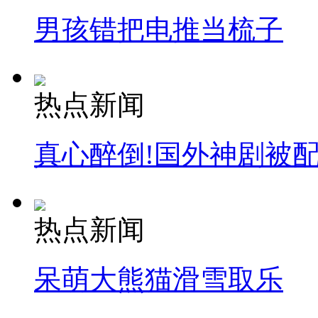
男孩错把电推当梳子
热点新闻
真心醉倒!国外神剧被
热点新闻
呆萌大熊猫滑雪取乐