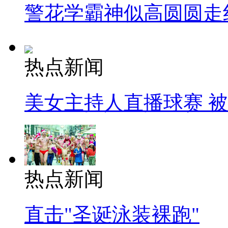
警花学霸神似高圆圆走
热点新闻
美女主持人直播球赛 
热点新闻
直击"圣诞泳装裸跑"