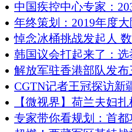
中国疾控中心专家：203
年终策划：2019年度大陆
悼念冰桶挑战发起人 数百
韩国议会打起来了：选举
解放军驻香港部队发布三
CGTN记者王冠探访新疆
【微视界】荷兰夫妇扎根青
专家带你看规划：首都功