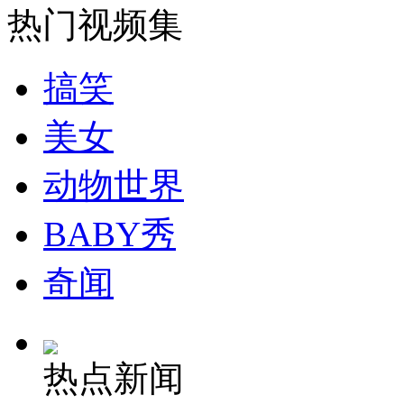
热门视频集
安徽一实载49人客车翻车
搞笑
美女
走！跟着总书记去植树
动物世界
消防员救轻生者
花炮节热闹非凡
减压"枕头大战"
BABY秀
奇闻
纽约上演“枕头大战”
热点新闻
司机酒驾遇交警 急速倒车逃窜