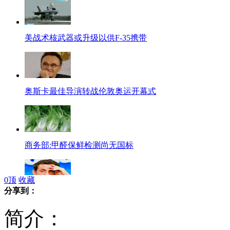
美战术核武器或升级以供F-35携带
奥斯卡最佳导演转战伦敦奥运开幕式
商务部:甲醛保鲜检测尚无国标
0
顶
收藏
分享到：
萨科齐卸任法国总统或重当律师
简介：