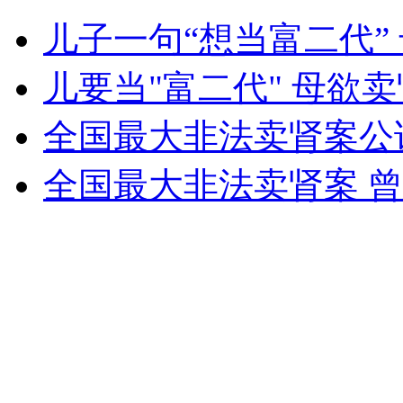
霍启刚郭晶晶9月将完婚
儿子一句“想当富二代”
山西运城恶犬咬伤多人 警民合力深夜将其击毙
儿要当"富二代" 母欲
全国最大非法卖肾案公诉
女孩北京地铁殴打老人 痛下狠手拳打脚踢
全国最大非法卖肾案 
无痛分娩是否安全 医生回应
外交部：反对强权政治霸凌主义
外交部：有关国家言论片面不公正