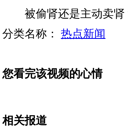
被偷肾还是主动卖肾？
京港澳高速货车追尾 30吨西瓜遭哄抢
分类名称：
热点新闻
餐厅服务员瞬间复制顾客银行卡
您看完该视频的心情
娱乐圈星妈的神秘背景
打工者左肾离奇被盗 当事人讲述经过
相关报道