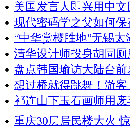
美国发言人即兴用中文
现代密码学之父如何保
“中华赏樱胜地”无锡
清华设计师投身胡同厕
盘点韩国瑜访大陆台前
想过桥就得跳舞！游客
祁连山下玉石画师用废
重庆30层居民楼大火