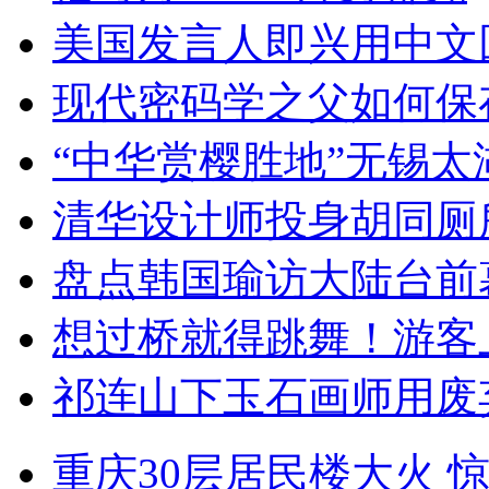
美国发言人即兴用中文
现代密码学之父如何保
“中华赏樱胜地”无锡
清华设计师投身胡同厕
盘点韩国瑜访大陆台前
想过桥就得跳舞！游客
祁连山下玉石画师用废
重庆30层居民楼大火