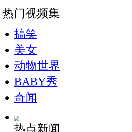
走！跟着总书记去植树
热门视频集
消防员救轻生者
花炮节热闹非凡
减压"枕头大战"
搞笑
美女
纽约上演“枕头大战”
动物世界
司机酒驾遇交警 急速倒车逃窜
BABY秀
奇闻
热点新闻