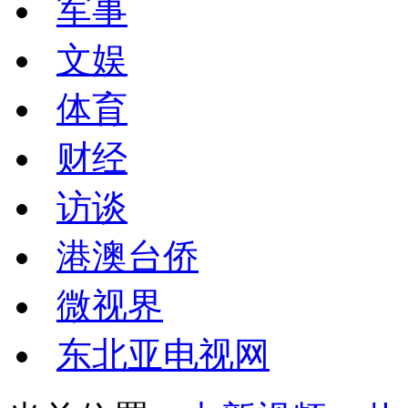
军事
文娱
体育
财经
访谈
港澳台侨
微视界
东北亚电视网