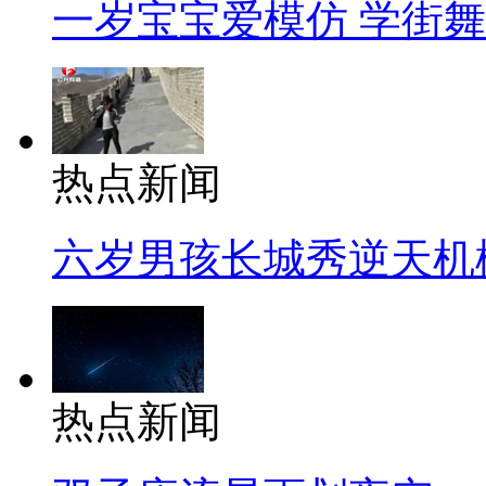
一岁宝宝爱模仿 学街
热点新闻
六岁男孩长城秀逆天机
热点新闻