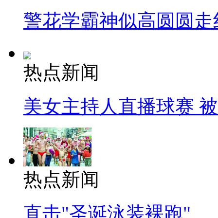
警花学霸神似高圆圆走
热点新闻
美女主持人直播球赛 
热点新闻
直击"圣诞泳装裸跑"