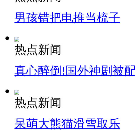
男孩错把电推当梳子
热点新闻
真心醉倒!国外神剧被
热点新闻
呆萌大熊猫滑雪取乐