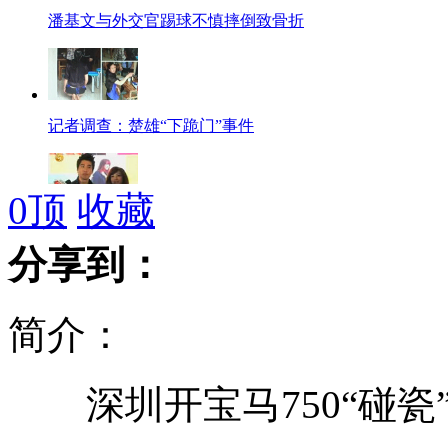
潘基文与外交官踢球不慎摔倒致骨折
记者调查：楚雄“下跪门”事件
0
顶
收藏
赵又廷献唱插曲 导演大赞哭戏好
分享到：
简介：
用尾巴钓鱼的小猫
深圳开宝马750“碰瓷
给力兵哥哥的“千手观音”