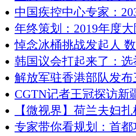
中国疾控中心专家：203
年终策划：2019年度大陆
悼念冰桶挑战发起人 数百
韩国议会打起来了：选举
解放军驻香港部队发布三
CGTN记者王冠探访新疆
【微视界】荷兰夫妇扎根青
专家带你看规划：首都功