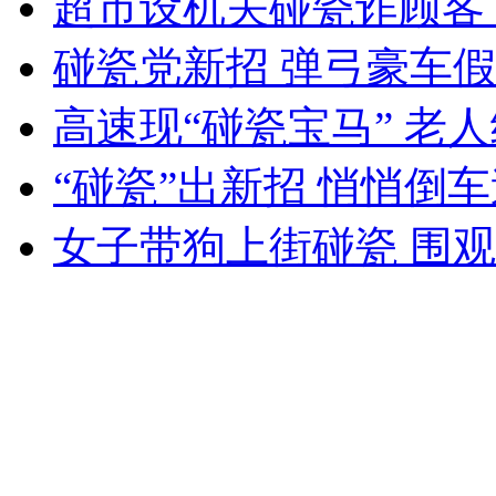
超市设机关碰瓷诈顾客
女孩北京地铁殴打老人 痛下狠手拳打脚踢
碰瓷党新招 弹弓豪车
无痛分娩是否安全 医生回应
高速现“碰瓷宝马” 老
“碰瓷”出新招 悄悄倒
外交部：反对强权政治霸凌主义
女子带狗上街碰瓷 围
外交部：有关国家言论片面不公正
安徽一实载49人客车翻车