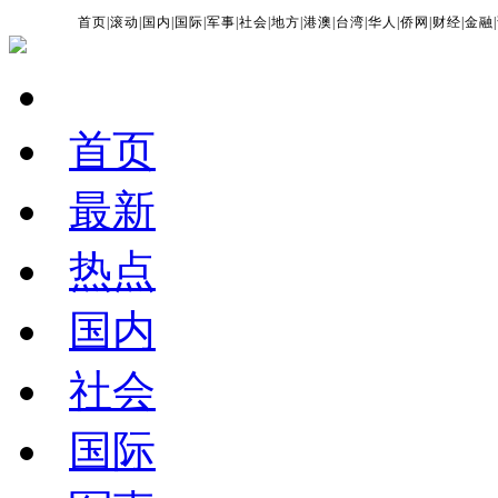
首页
|
滚动
|
国内
|
国际
|
军事
|
社会
|
地方
|
港澳
|
台湾
|
华人
|
侨网
|
财经
|
金融
|
首页
最新
热点
国内
社会
国际