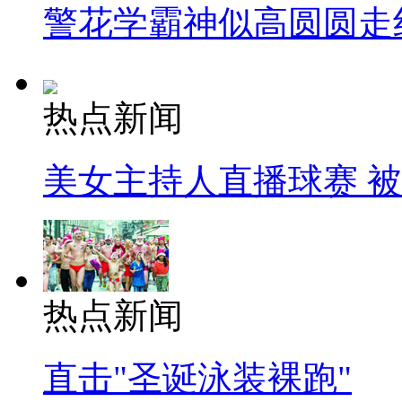
警花学霸神似高圆圆走
热点新闻
美女主持人直播球赛 
热点新闻
直击"圣诞泳装裸跑"