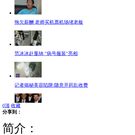
拖欠薪酬 老师买机票机场堵老板
范冰冰赴戛纳 "病号服装"亮相
记者揭秘美容陷阱:随意开药乱收费
0
顶
收藏
分享到：
奥巴马微笑调侃贝克汉姆成功之处
简介：