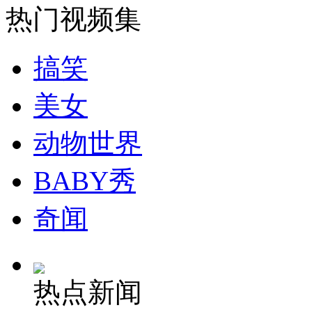
热门视频集
安徽一实载49人客车翻车
搞笑
美女
走！跟着总书记去植树
动物世界
消防员救轻生者
花炮节热闹非凡
减压"枕头大战"
BABY秀
奇闻
纽约上演“枕头大战”
热点新闻
司机酒驾遇交警 急速倒车逃窜