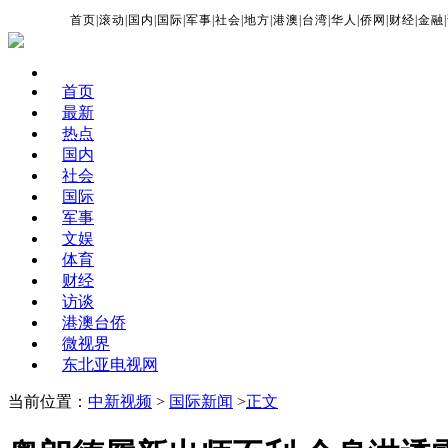
首页
|
滚动
|
国内
|
国际
|
军事
|
社会
|
地方
|
港澳
|
台湾
|
华人
|
侨网
|
财经
|
金融
|
首页
最新
热点
国内
社会
国际
军事
文娱
体育
财经
访谈
港澳台侨
微视界
东北亚电视网
当前位置：
中新视频
>
国际新闻
>
正文