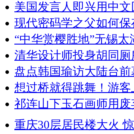
美国发言人即兴用中文
现代密码学之父如何保
“中华赏樱胜地”无锡
清华设计师投身胡同厕
盘点韩国瑜访大陆台前
想过桥就得跳舞！游客
祁连山下玉石画师用废
重庆30层居民楼大火