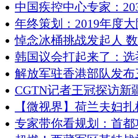
中国疾控中心专家：203
年终策划：2019年度大陆
悼念冰桶挑战发起人 数百
韩国议会打起来了：选举
解放军驻香港部队发布三
CGTN记者王冠探访新疆
【微视界】荷兰夫妇扎根青
专家带你看规划：首都功