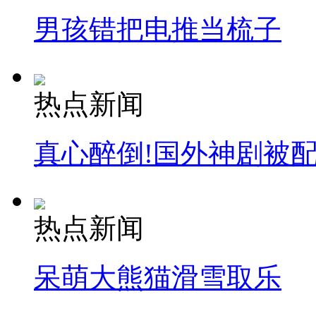
男孩错把电推当梳子
热点新闻
真心醉倒!国外神剧被
热点新闻
呆萌大熊猫滑雪取乐