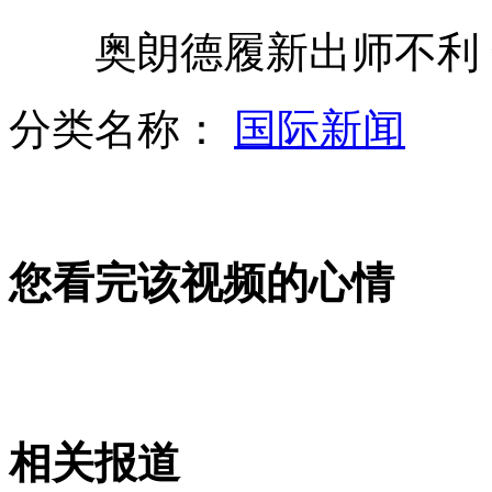
奥朗德履新出师不利 
港姐强调高贵 翻版明星脸受宠
分类名称：
国际新闻
杭州两辆危险化学品车相撞万人疏散
您看完该视频的心情
孙晋芳：李娜难当奥运旗手
日本计划发射4枚卫星一枚属韩国
相关报道