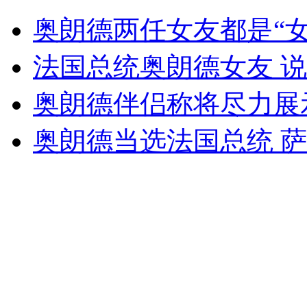
奥朗德履新 全身淋透雷击专机
奥朗德两任女友都是“女
山西运城恶犬咬伤多人 警民合力深夜将其击毙
法国总统奥朗德女友 
奥朗德伴侣称将尽力展
女孩北京地铁殴打老人 痛下狠手拳打脚踢
奥朗德当选法国总统 
无痛分娩是否安全 医生回应
外交部：反对强权政治霸凌主义
外交部：有关国家言论片面不公正