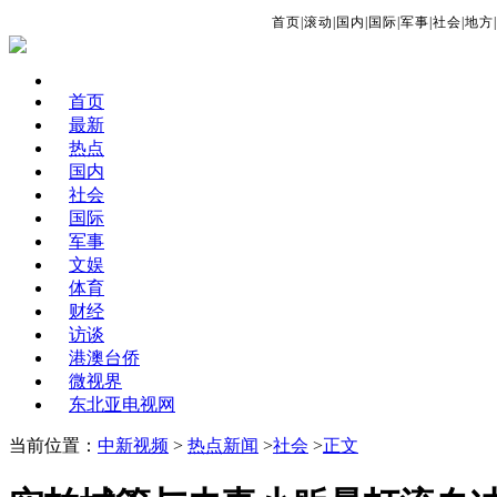
首页
|
滚动
|
国内
|
国际
|
军事
|
社会
|
地方
|
首页
最新
热点
国内
社会
国际
军事
文娱
体育
财经
访谈
港澳台侨
微视界
东北亚电视网
当前位置：
中新视频
>
热点新闻
>
社会
>
正文