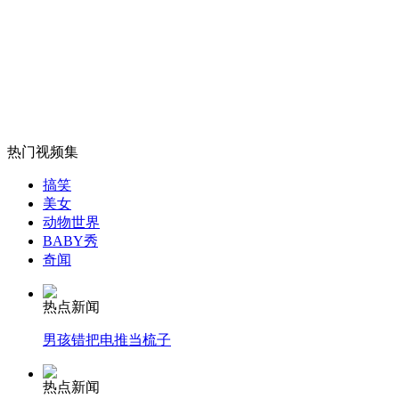
妇人骂邻居334次被判97个公然侮辱罪
山西运城恶犬咬伤多人 警民合力深夜将其击毙
热门视频集
女孩北京地铁殴打老人 痛下狠手拳打脚踢
搞笑
美女
动物世界
无痛分娩是否安全 医生回应
BABY秀
奇闻
外交部：反对强权政治霸凌主义
热点新闻
男孩错把电推当梳子
外交部：有关国家言论片面不公正
热点新闻