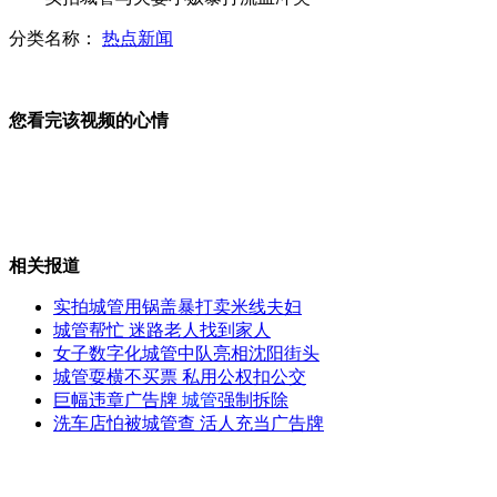
分类名称：
热点新闻
银狐里皮宣布正式执教广州恒大
您看完该视频的心情
英媒：过早上学对聪明孩子有害
相关报道
奥巴马白宫宴请贝克汉姆
实拍城管用锅盖暴打卖米线夫妇
城管帮忙 迷路老人找到家人
女子数字化城管中队亮相沈阳街头
城管耍横不买票 私用公权扣公交
耶鲁大学研制“防醉药”
巨幅违章广告牌
城管
强制拆除
洗车店怕被城管查 活人充当广告牌