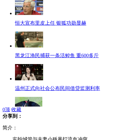
恒大宣布里皮上任 银狐功勋显赫
黑龙江渔民捕获一条活鳇鱼 重600多斤
温州正式向社会公布民间借贷监测利率
0
顶
收藏
分享到：
罕见“雌雄同体蝴蝶”现身英国
简介：
实拍城管与夫妻小贩暴打流血冲突