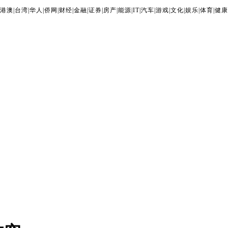
港澳
|
台湾
|
华人
|
侨网
|
财经
|
金融
|
证券
|
房产
|
能源
|
IT
|
汽车
|
游戏
|
文化
|
娱乐
|
体育
|
健康