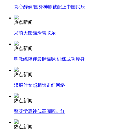
真心醉倒!国外神剧被配上中国民乐
安徽一实载49人客车翻车
热点新闻
呆萌大熊猫滑雪取乐
走！跟着总书记去植树
热点新闻
狗教练陪伴最胖猫咪 训练成功瘦身
消防员救轻生者
花炮节热闹非凡
减压"枕头大战"
热点新闻
汉服仕女照相馆走红网络
纽约上演“枕头大战”
热点新闻
警花学霸神似高圆圆走红
司机酒驾遇交警 急速倒车逃窜
热点新闻