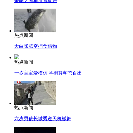
呆萌大熊猫滑雪取乐
热点新闻
大白鲨腾空捕食猎物
热点新闻
一岁宝宝爱模仿 学街舞萌态百出
热点新闻
六岁男孩长城秀逆天机械舞