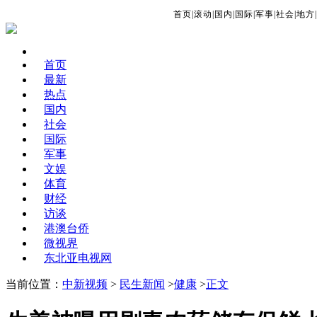
首页
|
滚动
|
国内
|
国际
|
军事
|
社会
|
地方
|
首页
最新
热点
国内
社会
国际
军事
文娱
体育
财经
访谈
港澳台侨
微视界
东北亚电视网
当前位置：
中新视频
>
民生新闻
>
健康
>
正文