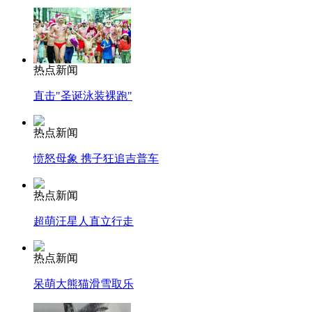
热点新闻
直击"圣诞泳装裸跑"
热点新闻
愤怒母象 携子狂追吉普车
热点新闻
超萌汪星人直立行走
热点新闻
呆萌大熊猫滑雪取乐