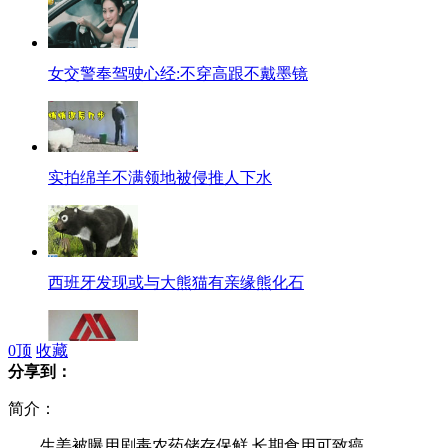
女交警奉驾驶心经:不穿高跟不戴墨镜
实拍绵羊不满领地被侵推人下水
西班牙发现或与大熊猫有亲缘熊化石
0
顶
收藏
分享到：
证监会新标志被指涉嫌抄袭
简介：
生姜被曝用剧毒农药储存保鲜 长期食用可致癌