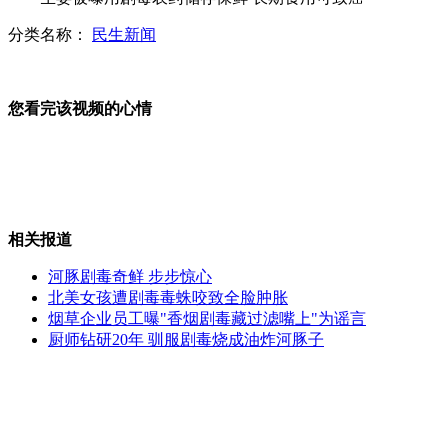
分类名称：
民生新闻
意大利总理蒙蒂收到恐吓信
您看完该视频的心情
美军可窃取敌方离线电脑信息
相关报道
异地被刷卡 八十余万元不翼而飞
河豚剧毒奇鲜 步步惊心
北美女孩遭剧毒毒蛛咬致全脸肿胀
烟草企业员工曝"香烟剧毒藏过滤嘴上"为谣言
厨师钻研20年 驯服剧毒烧成油炸河豚子
艾滋病自测产品或被美国批准