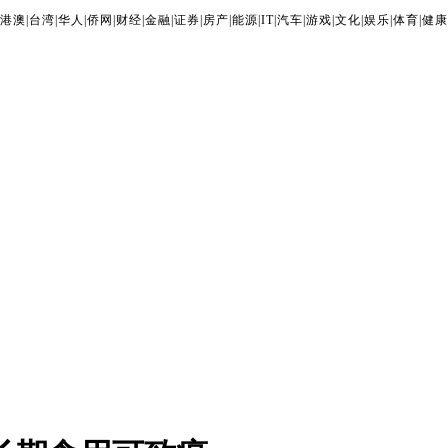
港澳
|
台湾
|
华人
|
侨网
|
财经
|
金融
|
证券
|
房产
|
能源
|
IT
|
汽车
|
游戏
|
文化
|
娱乐
|
体育
|
健康