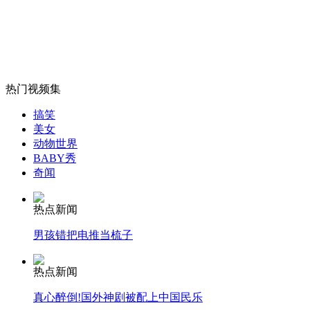
菲农业部高官访华为农产品"说情"
山西运城恶犬咬伤多人 警民合力深夜将其击毙
热门视频集
搞笑
女孩北京地铁殴打老人 痛下狠手拳打脚踢
美女
动物世界
BABY秀
奇闻
无痛分娩是否安全 医生回应
热点新闻
外交部：反对强权政治霸凌主义
男孩错把电推当梳子
外交部：有关国家言论片面不公正
热点新闻
真心醉倒!国外神剧被配上中国民乐