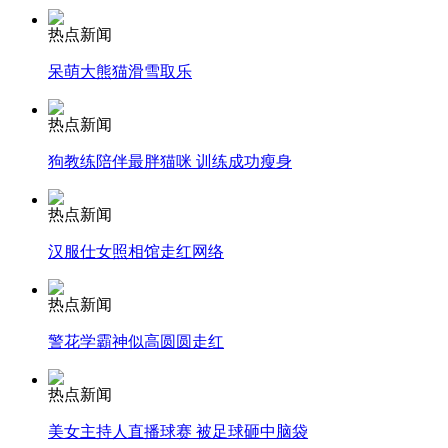
热点新闻
安徽一实载49人客车翻车
呆萌大熊猫滑雪取乐
热点新闻
走！跟着总书记去植树
狗教练陪伴最胖猫咪 训练成功瘦身
热点新闻
消防员救轻生者
花炮节热闹非凡
减压"枕头大战"
汉服仕女照相馆走红网络
热点新闻
警花学霸神似高圆圆走红
纽约上演“枕头大战”
热点新闻
司机酒驾遇交警 急速倒车逃窜
美女主持人直播球赛 被足球砸中脑袋