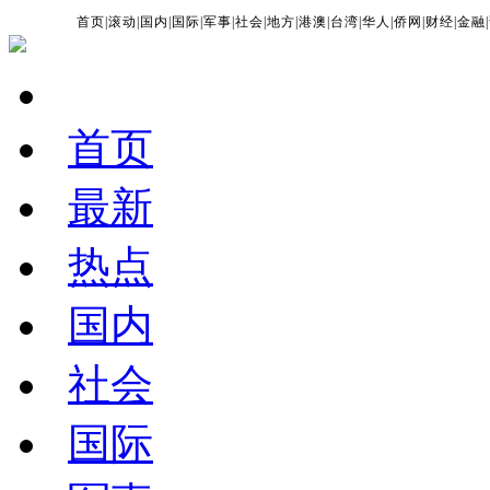
首页
|
滚动
|
国内
|
国际
|
军事
|
社会
|
地方
|
港澳
|
台湾
|
华人
|
侨网
|
财经
|
金融
|
首页
最新
热点
国内
社会
国际