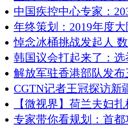
中国疾控中心专家：203
年终策划：2019年度大陆
悼念冰桶挑战发起人 数百
韩国议会打起来了：选举
解放军驻香港部队发布三
CGTN记者王冠探访新疆
【微视界】荷兰夫妇扎根青
专家带你看规划：首都功