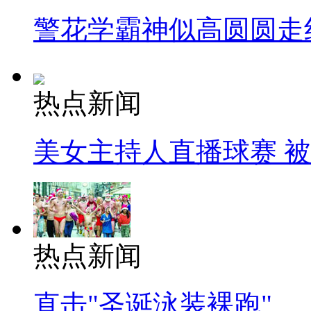
警花学霸神似高圆圆走
热点新闻
美女主持人直播球赛 
热点新闻
直击"圣诞泳装裸跑"