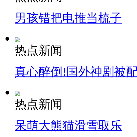
男孩错把电推当梳子
热点新闻
真心醉倒!国外神剧被
热点新闻
呆萌大熊猫滑雪取乐