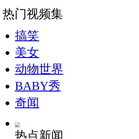
走！跟着总书记去植树
热门视频集
消防员救轻生者
花炮节热闹非凡
减压"枕头大战"
搞笑
美女
纽约上演“枕头大战”
动物世界
司机酒驾遇交警 急速倒车逃窜
BABY秀
奇闻
热点新闻