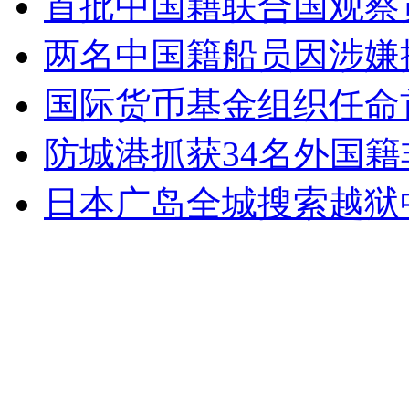
首批中国籍联合国观察
女孩北京地铁殴打老人 痛下狠手拳打脚踢
两名中国籍船员因涉嫌
无痛分娩是否安全 医生回应
国际货币基金组织任命
防城港抓获34名外国
外交部：反对强权政治霸凌主义
日本广岛全城搜索越狱
外交部：有关国家言论片面不公正
安徽一实载49人客车翻车