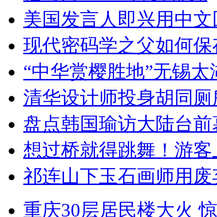
美国发言人即兴用中文
现代密码学之父如何保
“中华赏樱胜地”无锡
清华设计师投身胡同厕
盘点韩国瑜访大陆台前
想过桥就得跳舞！游客
祁连山下玉石画师用废
重庆30层居民楼大火