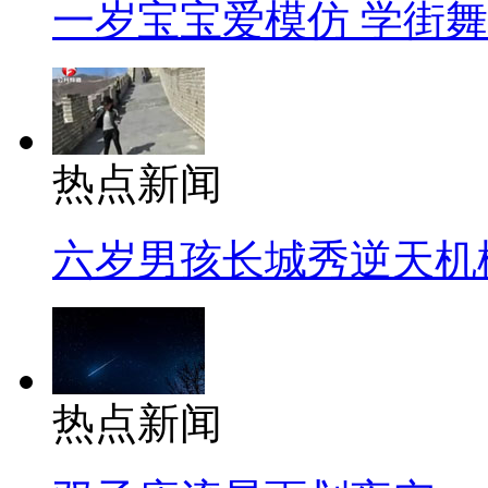
一岁宝宝爱模仿 学街
热点新闻
六岁男孩长城秀逆天机
热点新闻