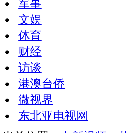
军事
文娱
体育
财经
访谈
港澳台侨
微视界
东北亚电视网