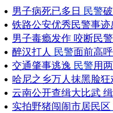
爆粗老外系交响乐团乐手 被停职反省
男子病死已多日
民警
破
山西运城恶犬咬伤多人 警民合力深夜将其击毙
铁路公安优秀民警事迹
男子毒瘾发作 咬断民
女孩北京地铁殴打老人 痛下狠手拳打脚踢
醉汉打人
民警
面前高呼
交通肇事逃逸
民警
用两
无痛分娩是否安全 医生回应
哈尼之乡万人抹黑脸狂
外交部：反对强权政治霸凌主义
云南公开查缉大比武 
外交部：有关国家言论片面不公正
实拍野猪闯闹市居民区