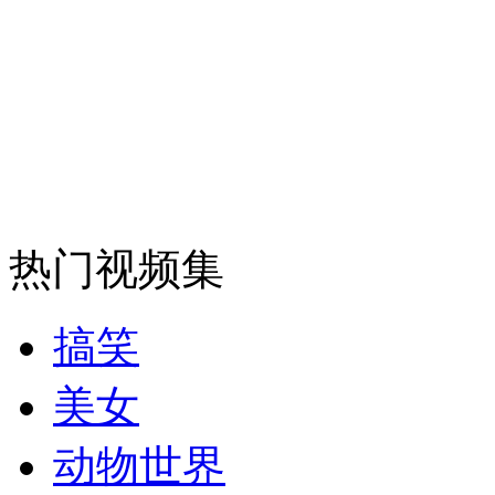
安徽一实载49人客车翻车
走！跟着总书记去植树
消防员救轻生者
花炮节热闹非凡
减压"枕头大战"
热门视频集
搞笑
纽约上演“枕头大战”
美女
动物世界
司机酒驾遇交警 急速倒车逃窜