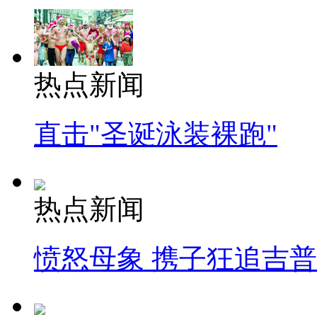
热点新闻
直击"圣诞泳装裸跑"
热点新闻
愤怒母象 携子狂追吉