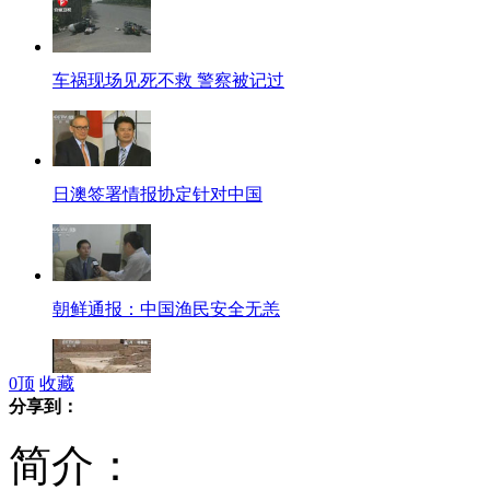
车祸现场见死不救 警察被记过
日澳签署情报协定针对中国
朝鲜通报：中国渔民安全无恙
0
顶
收藏
分享到：
岷县雹灾：灾区交通恢复 供水供电基本解决
简介：