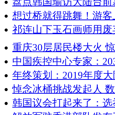
盘点韩国瑜访大陆台前
想过桥就得跳舞！游客
祁连山下玉石画师用废
重庆30层居民楼大火
中国疾控中心专家：203
年终策划：2019年度大陆
悼念冰桶挑战发起人 数百
韩国议会打起来了：选举