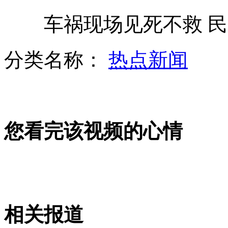
车祸现场见死不救 民
中俄列车大劫案：警方捣毁四个犯罪集团
分类名称：
热点新闻
"最美女教师"等待再次手术可简单动作
您看完该视频的心情
台球皇帝亨德利:称一杆147分并不难
高铁打折仍不叫座 乘客称性价比太低
相关报道