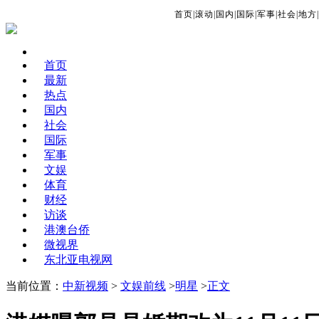
首页
|
滚动
|
国内
|
国际
|
军事
|
社会
|
地方
|
首页
最新
热点
国内
社会
国际
军事
文娱
体育
财经
访谈
港澳台侨
微视界
东北亚电视网
当前位置：
中新视频
>
文娱前线
>
明星
>
正文