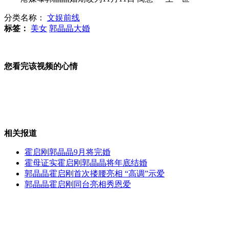
分类名称：
文娱前线
涉嫌违规操作 欧洲央行遭质疑
标签：
美女
郭晶晶大婚
您看完该视频的心情
希腊大罢工抗议议会讨论削减福利
南宁警方大规模销毁赌博游戏机
相关报道
霍启刚郭晶晶9月将完婚
霍母证实霍启刚郭晶晶将年底结婚
郭晶晶霍启刚首次搂腰亮相 “高调”示爱
法国200亿欧元减税计划出炉
郭晶晶霍启刚同台亮相秀恩爱
山西运城恶犬咬伤多人 警民合力深夜将其击毙