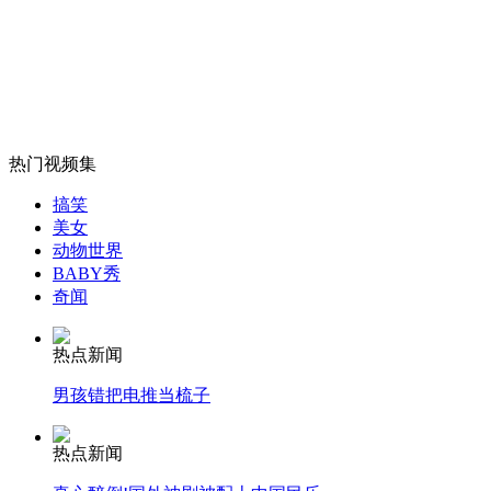
女孩北京地铁殴打老人 痛下狠手拳打脚踢
无痛分娩是否安全 医生回应
热门视频集
搞笑
美女
外交部：反对强权政治霸凌主义
动物世界
BABY秀
奇闻
外交部：有关国家言论片面不公正
热点新闻
男孩错把电推当梳子
安徽一实载49人客车翻车
热点新闻