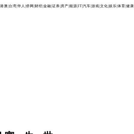
港澳
|
台湾
|
华人
|
侨网
|
财经
|
金融
|
证券
|
房产
|
能源
|
IT
|
汽车
|
游戏
|
文化
|
娱乐
|
体育
|
健康