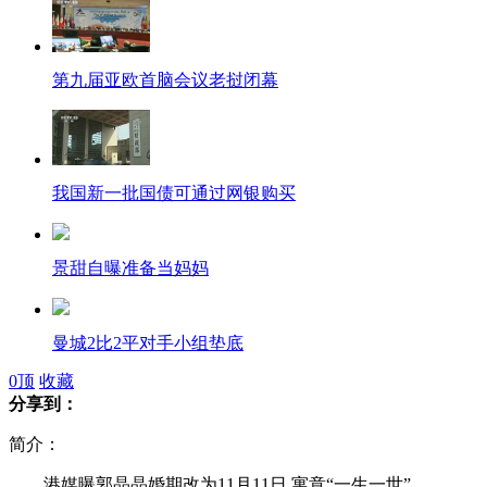
第九届亚欧首脑会议老挝闭幕
我国新一批国债可通过网银购买
景甜自曝准备当妈妈
曼城2比2平对手小组垫底
0
顶
收藏
分享到：
俄国防部长因腐败丑闻被解职
简介：
港媒曝郭晶晶婚期改为11月11日 寓意“一生一世”