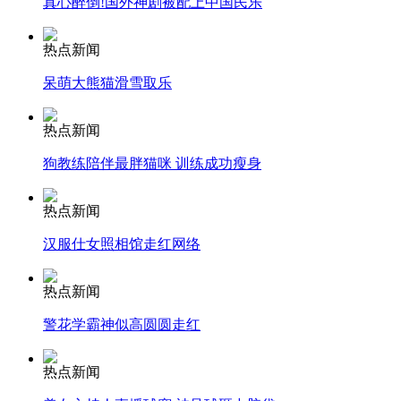
真心醉倒!国外神剧被配上中国民乐
走！跟着总书记去植树
热点新闻
呆萌大熊猫滑雪取乐
消防员救轻生者
花炮节热闹非凡
减压"枕头大战"
热点新闻
狗教练陪伴最胖猫咪 训练成功瘦身
热点新闻
纽约上演“枕头大战”
汉服仕女照相馆走红网络
司机酒驾遇交警 急速倒车逃窜
热点新闻
警花学霸神似高圆圆走红
热点新闻