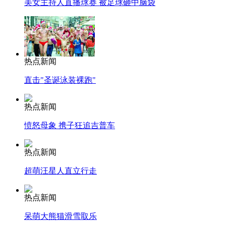
美女主持人直播球赛 被足球砸中脑袋
热点新闻
直击"圣诞泳装裸跑"
热点新闻
愤怒母象 携子狂追吉普车
热点新闻
超萌汪星人直立行走
热点新闻
呆萌大熊猫滑雪取乐