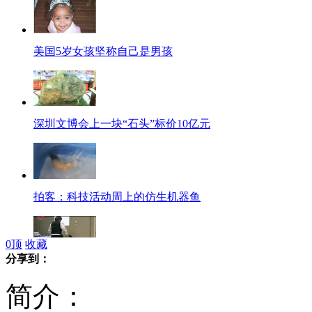
美国5岁女孩坚称自己是男孩
深圳文博会上一块“石头”标价10亿元
拍客：科技活动周上的仿生机器鱼
0
顶
收藏
分享到：
轻松一刻：婚礼意外片段组合上演
简介：