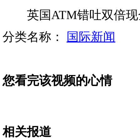
英国ATM错吐双倍现金
公交未到站 乘客自踩刹车强行停车
分类名称：
国际新闻
作家六六宴请韩寒测其身高
您看完该视频的心情
瓶装饮料爆炸致男子手筋断裂
书店老板门前竖牌“三十天就倒闭”
相关报道