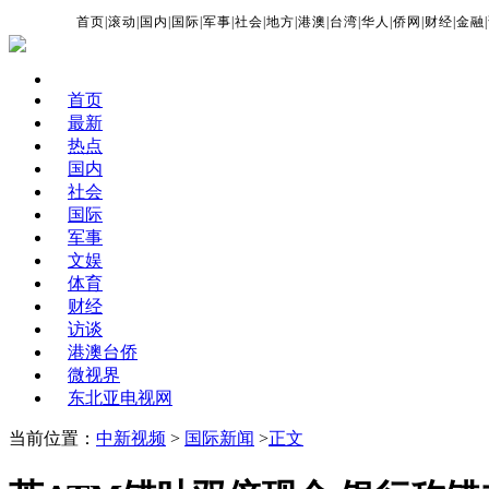
首页
|
滚动
|
国内
|
国际
|
军事
|
社会
|
地方
|
港澳
|
台湾
|
华人
|
侨网
|
财经
|
金融
|
首页
最新
热点
国内
社会
国际
军事
文娱
体育
财经
访谈
港澳台侨
微视界
东北亚电视网
当前位置：
中新视频
>
国际新闻
>
正文