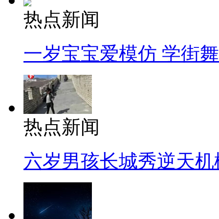
热点新闻
一岁宝宝爱模仿 学街
热点新闻
六岁男孩长城秀逆天机