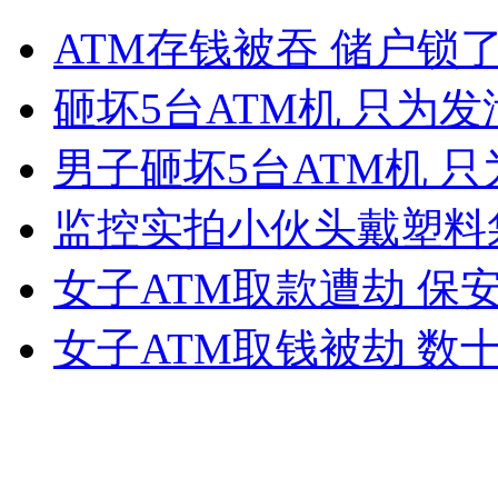
美女出门购物一小时 半小时在停车
ATM存钱被吞 储户锁
山西运城恶犬咬伤多人 警民合力深夜将其击毙
砸坏5台ATM机 只为
男子砸坏5台ATM机 
女孩北京地铁殴打老人 痛下狠手拳打脚踢
监控实拍小伙头戴塑料
女子ATM取款遭劫 保
无痛分娩是否安全 医生回应
女子ATM取钱被劫 数
外交部：反对强权政治霸凌主义
外交部：有关国家言论片面不公正