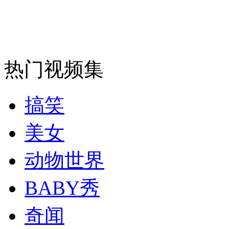
安徽一实载49人客车翻车
热门视频集
走！跟着总书记去植树
搞笑
消防员救轻生者
花炮节热闹非凡
减压"枕头大战"
美女
动物世界
纽约上演“枕头大战”
BABY秀
奇闻
司机酒驾遇交警 急速倒车逃窜