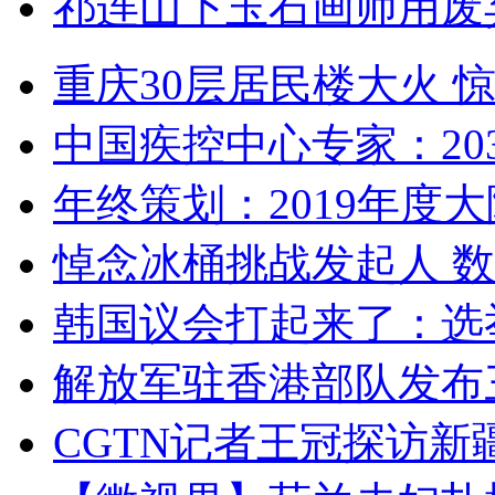
祁连山下玉石画师用废
重庆30层居民楼大火
中国疾控中心专家：203
年终策划：2019年度大陆
悼念冰桶挑战发起人 数百
韩国议会打起来了：选举
解放军驻香港部队发布三
CGTN记者王冠探访新疆