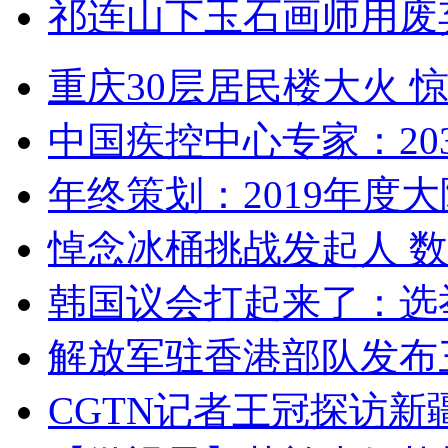
祁连山下玉石画师用废
重庆30层居民楼大火
中国疾控中心专家：203
年终策划：2019年度大陆
悼念冰桶挑战发起人 数百
韩国议会打起来了：选举
解放军驻香港部队发布三
CGTN记者王冠探访新疆