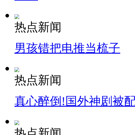
安徽一实载49人客车翻车
热点新闻
男孩错把电推当梳子
走！跟着总书记去植树
消防员救轻生者
花炮节热闹非凡
减压"枕头大战"
热点新闻
真心醉倒!国外神剧被
纽约上演“枕头大战”
司机酒驾遇交警 急速倒车逃窜
热点新闻