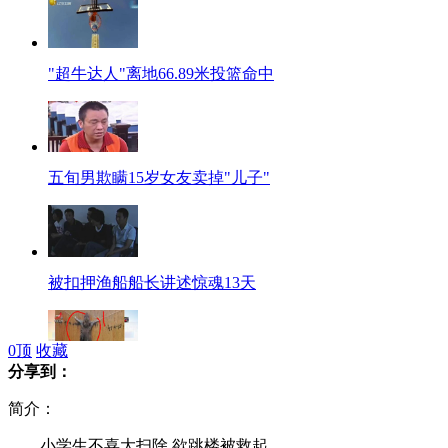
"超牛达人"离地66.89米投篮命中
五旬男欺瞒15岁女友卖掉"儿子"
被扣押渔船船长讲述惊魂13天
0
顶
收藏
分享到：
厂长为老鼠代笔写悔过书 下盖公章
简介：
小学生不喜大扫除 欲跳楼被救起