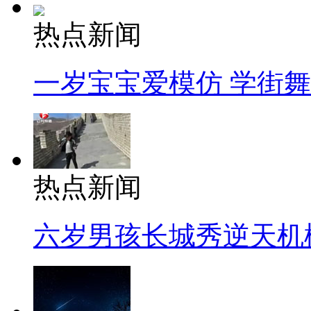
热点新闻
一岁宝宝爱模仿 学街
热点新闻
六岁男孩长城秀逆天机