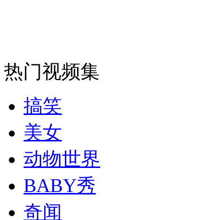
巴西女总统因年轻时遭当局严刑殴打获赔偿
山西运城恶犬咬伤多人 警民合力深夜将其击毙
热门视频集
女孩北京地铁殴打老人 痛下狠手拳打脚踢
搞笑
无痛分娩是否安全 医生回应
美女
动物世界
外交部：反对强权政治霸凌主义
BABY秀
外交部：有关国家言论片面不公正
奇闻