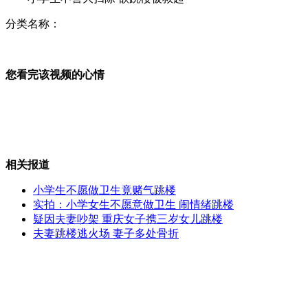
分类名称：
男子冒充发改委官员 近百官商上当
您看完该视频的心情
监控实拍超市经理公然索贿
相关报道
豪华售楼处建在大学校园
小学生不愿做卫生竟赌气跳楼
实拍：小学女生不愿意做卫生 闹情绪跳楼
疑因夫妻吵架 重庆女子携三岁女儿跳楼
夫妻跳楼逃火场 妻子多处骨折
一次性打火机成车中"定时炸弹"