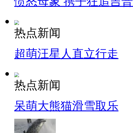
愤怒母象 携子狂追吉
热点新闻
超萌汪星人直立行走
热点新闻
呆萌大熊猫滑雪取乐