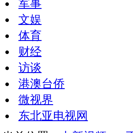
军事
文娱
体育
财经
访谈
港澳台侨
微视界
东北亚电视网