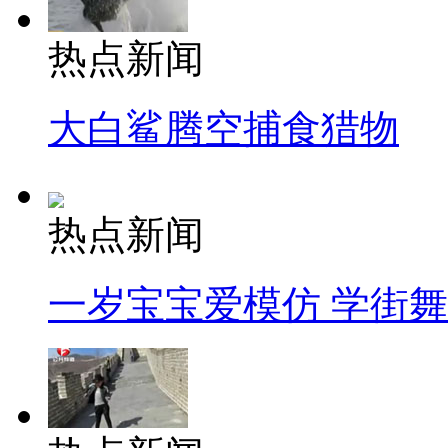
热点新闻
大白鲨腾空捕食猎物
热点新闻
一岁宝宝爱模仿 学街