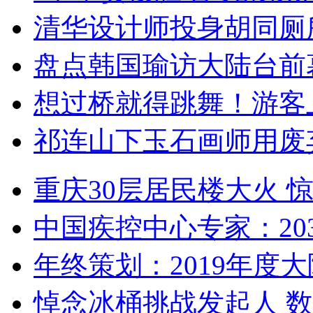
清华设计师投身胡同厕
盘点韩国瑜访大陆台前
想过桥就得跳舞！游客
祁连山下玉石画师用废
重庆30层居民楼大火
中国疾控中心专家：203
年终策划：2019年度大陆
悼念冰桶挑战发起人 数百