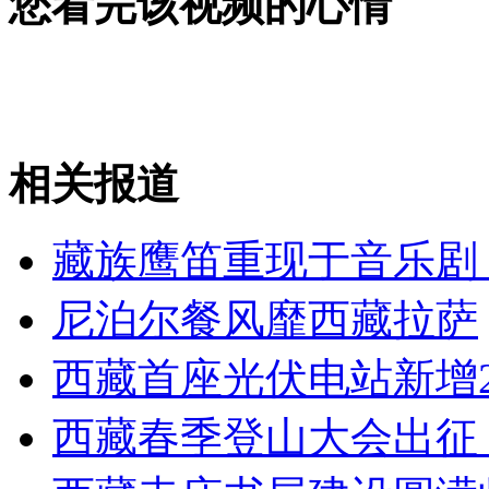
您看完该视频的心情
女孩北京地铁殴打老人 痛下狠手拳打脚踢
无痛分娩是否安全 医生回应
相关报道
外交部：反对强权政治霸凌主义
藏族鹰笛重现于音乐剧
外交部：有关国家言论片面不公正
尼泊尔餐风靡西藏拉萨
西藏首座光伏电站新增
安徽一实载49人客车翻车
西藏春季登山大会出征 