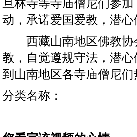
旦林寺等寺庙僧尼们参加
动，承诺爱国爱教，潜心
厂长为老鼠代笔写悔过书泄愤
西藏山南地区佛教协会
教，自觉遵规守法，潜心
俄新内阁名单出炉 80后任新闻部长
到山南地区各寺庙僧尼们
分类名称：
"超牛达人"离地66.89米投篮命中
山西运城恶犬咬伤多人 警民合力深夜将其击毙