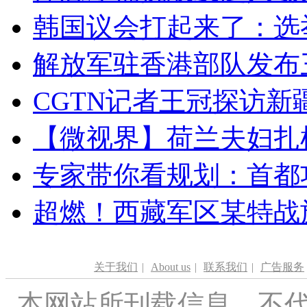
韩国议会打起来了：选举
解放军驻香港部队发布三
CGTN记者王冠探访新疆
【微视界】荷兰夫妇扎根青
专家带你看规划：首都功
超燃！西藏军区某特战
关于我们
|
About us
|
联系我们
|
广告服务
本网站所刊载信息，不代