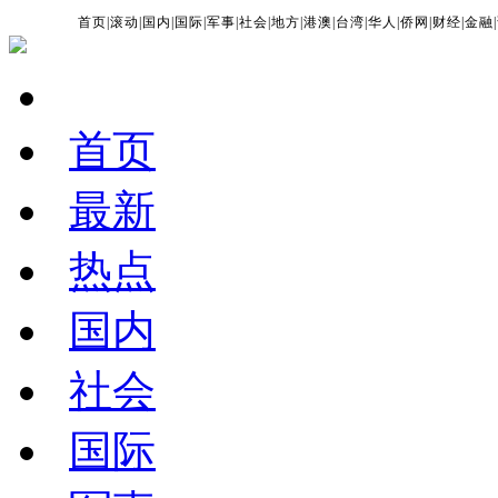
首页
|
滚动
|
国内
|
国际
|
军事
|
社会
|
地方
|
港澳
|
台湾
|
华人
|
侨网
|
财经
|
金融
|
首页
最新
热点
国内
社会
国际