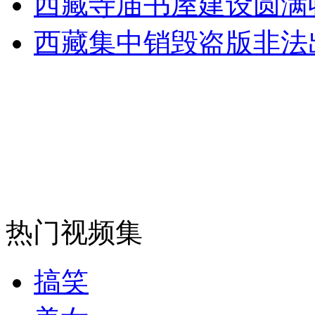
西藏寺庙书屋建设圆满
走！跟着总书记去植树
西藏集中销毁盗版非法
消防员救轻生者
花炮节热闹非凡
减压"枕头大战"
纽约上演“枕头大战”
司机酒驾遇交警 急速倒车逃窜
热门视频集
搞笑