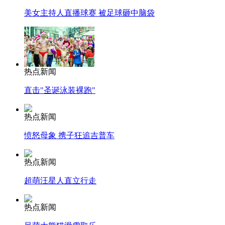
美女主持人直播球赛 被足球砸中脑袋
热点新闻
直击"圣诞泳装裸跑"
热点新闻
愤怒母象 携子狂追吉普车
热点新闻
超萌汪星人直立行走
热点新闻