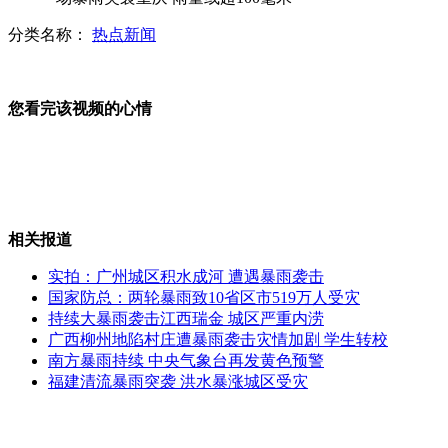
分类名称：
热点新闻
美称中国已建设首艘国产航母
您看完该视频的心情
生活提示：劣质手套长期使用可能致癌
相关报道
深圳公务员上街擦鞋被指作秀
实拍：广州城区积水成河 遭遇暴雨袭击
国家防总：两轮暴雨致10省区市519万人受灾
持续大暴雨袭击江西瑞金 城区严重内涝
广西柳州地陷村庄遭暴雨袭击灾情加剧 学生转校
记者调查：你是吃盒饭 还是吃饭盒？
南方暴雨持续 中央气象台再发黄色预警
福建清流暴雨突袭 洪水暴涨城区受灾