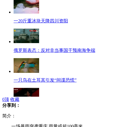
一20斤重冰块天降四川资阳
俄罗斯表态：反对非当事国干预南海争端
一只鸟在土耳其引发“间谍恐慌”
0
顶
收藏
分享到：
研究称“腰臀比”0.7最靓 林志玲近乎完美
简介：
一场暴雨突袭重庆 雨量或超100毫米