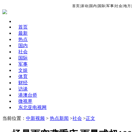
首页
|
滚动
|
国内
|
国际
|
军事
|
社会
|
地方
|
首页
最新
热点
国内
社会
国际
军事
文娱
体育
财经
访谈
港澳台侨
微视界
东北亚电视网
当前位置：
中新视频
>
热点新闻
>
社会
>
正文