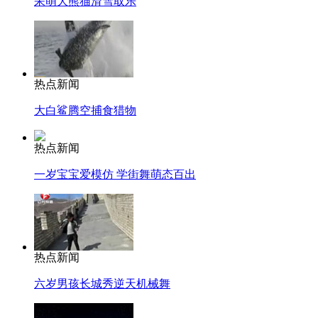
呆萌大熊猫滑雪取乐
热点新闻
大白鲨腾空捕食猎物
热点新闻
一岁宝宝爱模仿 学街舞萌态百出
热点新闻
六岁男孩长城秀逆天机械舞