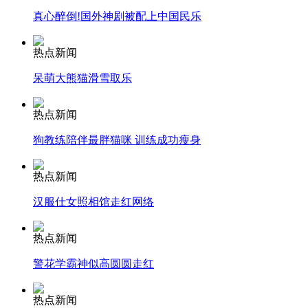
真心醉倒!国外神剧被配上中国民乐
安徽一实载49人客车翻车
热点新闻
呆萌大熊猫滑雪取乐
走！跟着总书记去植树
热点新闻
狗教练陪伴最胖猫咪 训练成功瘦身
消防员救轻生者
花炮节热闹非凡
减压"枕头大战"
热点新闻
汉服仕女照相馆走红网络
纽约上演“枕头大战”
热点新闻
警花学霸神似高圆圆走红
司机酒驾遇交警 急速倒车逃窜
热点新闻