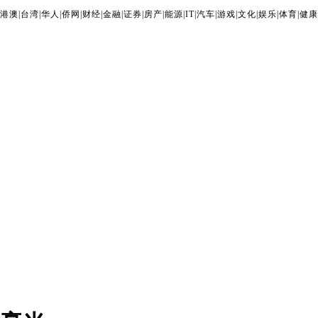
港澳
|
台湾
|
华人
|
侨网
|
财经
|
金融
|
证券
|
房产
|
能源
|
IT
|
汽车
|
游戏
|
文化
|
娱乐
|
体育
|
健康