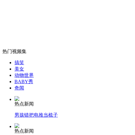
娱乐圈的“拳脚相向”
山西运城恶犬咬伤多人 警民合力深夜将其击毙
热门视频集
女孩北京地铁殴打老人 痛下狠手拳打脚踢
搞笑
美女
动物世界
无痛分娩是否安全 医生回应
BABY秀
奇闻
外交部：反对强权政治霸凌主义
热点新闻
男孩错把电推当梳子
外交部：有关国家言论片面不公正
热点新闻