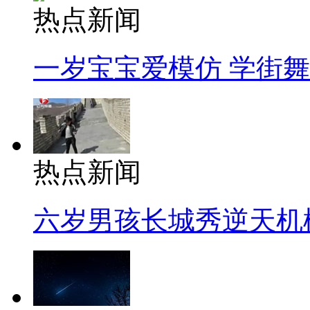
热点新闻
一岁宝宝爱模仿 学街
热点新闻
六岁男孩长城秀逆天机