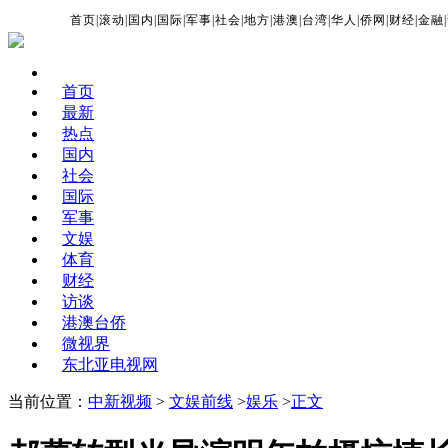
首页
|
滚动
|
国内
|
国际
|
军事
|
社会
|
地方
|
港澳
|
台湾
|
华人
|
侨网
|
财经
|
金融
|
首页
最新
热点
国内
社会
国际
军事
文娱
体育
财经
访谈
港澳台侨
微视界
东北亚电视网
当前位置：
中新视频
>
文娱前线
>
娱乐
>
正文