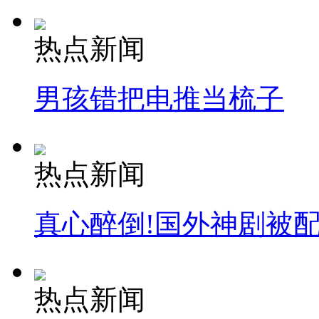
安徽一实载49人客车翻车
热点新闻
男孩错把电推当梳子
走！跟着总书记去植树
消防员救轻生者
花炮节热闹非凡
减压"枕头大战"
热点新闻
真心醉倒!国外神剧被
纽约上演“枕头大战”
热点新闻
司机酒驾遇交警 急速倒车逃窜