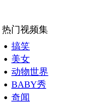
谢娜与HOLD住姐现场PK大玩搞怪
山西运城恶犬咬伤多人 警民合力深夜将其击毙
热门视频集
搞笑
女孩北京地铁殴打老人 痛下狠手拳打脚踢
美女
无痛分娩是否安全 医生回应
动物世界
外交部：反对强权政治霸凌主义
BABY秀
外交部：有关国家言论片面不公正
奇闻