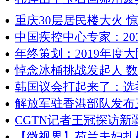
重庆30层居民楼大火
中国疾控中心专家：203
年终策划：2019年度大陆
悼念冰桶挑战发起人 数百
韩国议会打起来了：选举
解放军驻香港部队发布三
CGTN记者王冠探访新疆
【微视界】荷兰夫妇扎根青