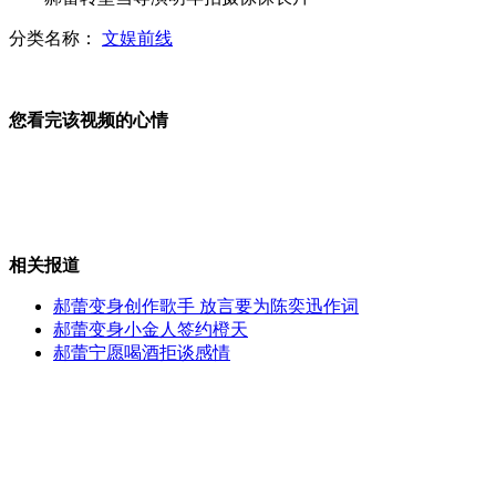
分类名称：
文娱前线
实拍台警察执法 疯狂妇人袭警下体
您看完该视频的心情
婆婆送儿媳假首饰露陷致小夫妻分离
相关报道
惊人漂移入位车技:前后车距几公分
郝蕾变身创作歌手 放言要为陈奕迅作词
郝蕾变身小金人签约橙天
郝蕾宁愿喝酒拒谈感情
女子成“卡奴”竟偷奔驰还债