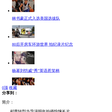
林书豪正式入选美国选拔队
80后开房车环游世界 拍纪录片纪念
杨幂刘恺威“秀”英语惹笑柄
0
顶
收藏
分享到：
上海女孩身穿旗袍参加成人礼
简介：
郝蕾转型当导演明年拍摄惊悚长片