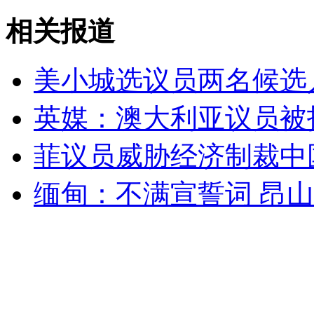
女孩北京地铁殴打老人 痛下狠手拳打脚踢
相关报道
无痛分娩是否安全 医生回应
美小城选议员两名候选
英媒：澳大利亚议员被
外交部：反对强权政治霸凌主义
菲议员威胁经济制裁中
外交部：有关国家言论片面不公正
缅甸：不满宣誓词 昂
安徽一实载49人客车翻车