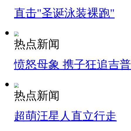
直击"圣诞泳装裸跑"
热点新闻
愤怒母象 携子狂追吉
热点新闻
超萌汪星人直立行走