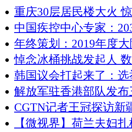
重庆30层居民楼大火
中国疾控中心专家：203
年终策划：2019年度大陆
悼念冰桶挑战发起人 数百
韩国议会打起来了：选举
解放军驻香港部队发布三
CGTN记者王冠探访新疆
【微视界】荷兰夫妇扎根青