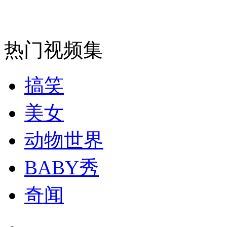
走！跟着总书记去植树
消防员救轻生者
花炮节热闹非凡
减压"枕头大战"
热门视频集
搞笑
纽约上演“枕头大战”
美女
司机酒驾遇交警 急速倒车逃窜
动物世界
BABY秀
奇闻