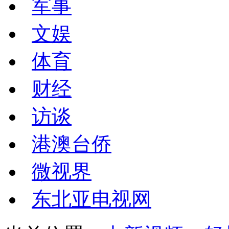
军事
文娱
体育
财经
访谈
港澳台侨
微视界
东北亚电视网