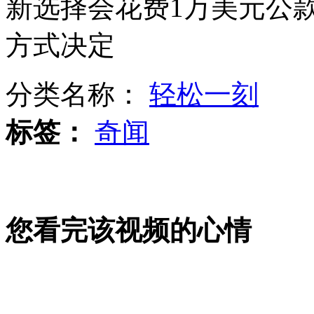
新选择会花费1万美元公
方式决定
实拍台警察执法 疯狂妇人袭警下体
分类名称：
轻松一刻
标签：
奇闻
婆婆送儿媳假首饰露陷致小夫妻分离
惊人漂移入位车技:前后车距几公分
您看完该视频的心情
山西运城恶犬咬伤多人 警民合力深夜将其击毙