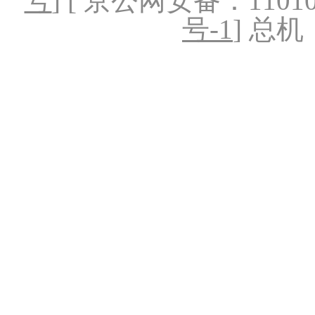
号
] [ 京公网安备：1101020
号-1
] 总机：