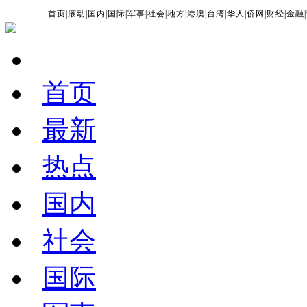
首页
|
滚动
|
国内
|
国际
|
军事
|
社会
|
地方
|
港澳
|
台湾
|
华人
|
侨网
|
财经
|
金融
|
首页
最新
热点
国内
社会
国际