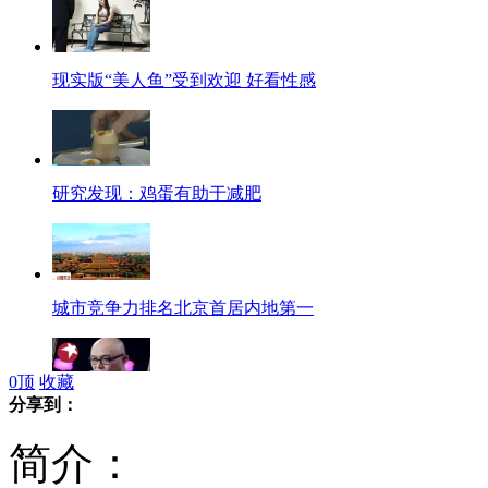
现实版“美人鱼”受到欢迎 好看性感
研究发现：鸡蛋有助于减肥
城市竞争力排名北京首居内地第一
0
顶
收藏
分享到：
孟非主持节目不慎坠台跌伤严重
简介：