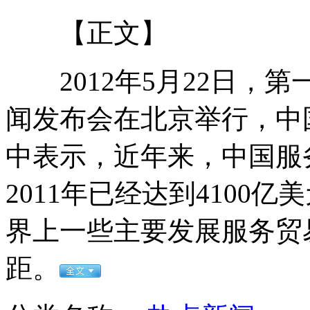
【正文】
实拍超市经理索贿 自曝行业潜规则
2012年5月22日，
狗狗车内等主人不耐烦 按喇叭催促
闻发布会在北京举行，中
中表示，近年来，中国服
中国平均每秒1300人吃方便面?
2011年已经达到4100
界上一些主要发展服务贸
专家称牛奶添加激素或超20种
距。