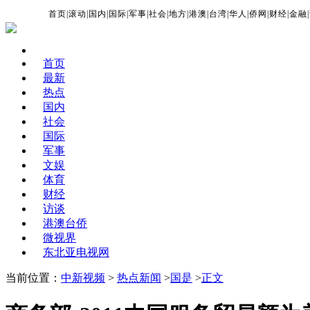
首页
|
滚动
|
国内
|
国际
|
军事
|
社会
|
地方
|
港澳
|
台湾
|
华人
|
侨网
|
财经
|
金融
|
首页
最新
热点
国内
社会
国际
军事
文娱
体育
财经
访谈
港澳台侨
微视界
东北亚电视网
当前位置：
中新视频
>
热点新闻
>
国是
>
正文