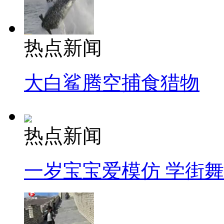
热点新闻
大白鲨腾空捕食猎物
热点新闻
一岁宝宝爱模仿 学街