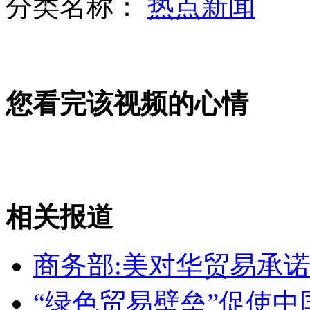
分类名称：
热点新闻
南方继续暴雨预警 北方大风降温
山西运城恶犬咬伤多人 警民合力深夜将其击毙
您看完该视频的心情
女孩北京地铁殴打老人 痛下狠手拳打脚踢
无痛分娩是否安全 医生回应
相关报道
外交部：反对强权政治霸凌主义
商务部:美对华贸易承
外交部：有关国家言论片面不公正
“绿色贸易壁垒”促使