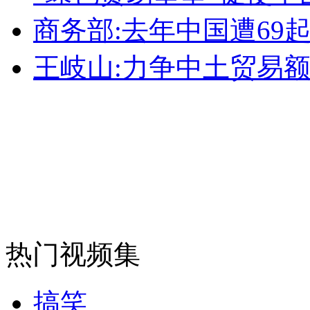
商务部:去年中国遭69起
安徽一实载49人客车翻车
王岐山:力争中土贸易额2
走！跟着总书记去植树
消防员救轻生者
花炮节热闹非凡
减压"枕头大战"
纽约上演“枕头大战”
热门视频集
司机酒驾遇交警 急速倒车逃窜
搞笑