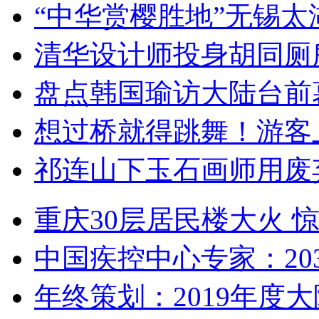
“中华赏樱胜地”无锡
清华设计师投身胡同厕
盘点韩国瑜访大陆台前
想过桥就得跳舞！游客
祁连山下玉石画师用废
重庆30层居民楼大火
中国疾控中心专家：203
年终策划：2019年度大陆