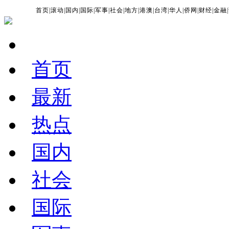
首页
|
滚动
|
国内
|
国际
|
军事
|
社会
|
地方
|
港澳
|
台湾
|
华人
|
侨网
|
财经
|
金融
|
首页
最新
热点
国内
社会
国际