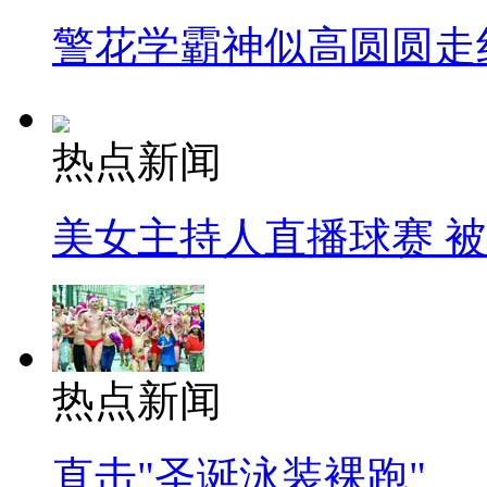
警花学霸神似高圆圆走
热点新闻
美女主持人直播球赛 
热点新闻
直击"圣诞泳装裸跑"