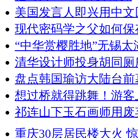
美国发言人即兴用中文
现代密码学之父如何保
“中华赏樱胜地”无锡
清华设计师投身胡同厕
盘点韩国瑜访大陆台前
想过桥就得跳舞！游客
祁连山下玉石画师用废
重庆30层居民楼大火