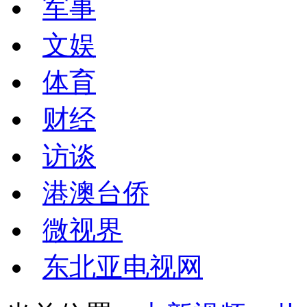
军事
文娱
体育
财经
访谈
港澳台侨
微视界
东北亚电视网