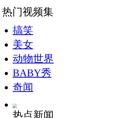
走！跟着总书记去植树
热门视频集
消防员救轻生者
花炮节热闹非凡
减压"枕头大战"
搞笑
美女
纽约上演“枕头大战”
动物世界
司机酒驾遇交警 急速倒车逃窜
BABY秀
奇闻
热点新闻