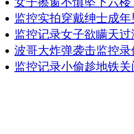
女子擦窗不慎坠下六楼
女孩北京地铁殴打老人 痛下狠手拳打脚踢
监控实拍穿戴绅士成年
无痛分娩是否安全 医生回应
监控记录女子欲瞒天过
波哥大炸弹袭击监控录
外交部：反对强权政治霸凌主义
监控记录小偷趁地铁关
外交部：有关国家言论片面不公正
安徽一实载49人客车翻车