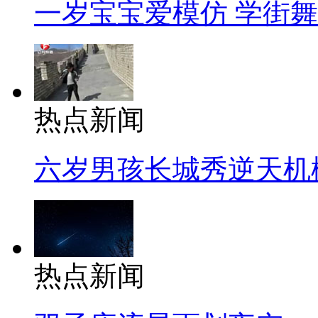
一岁宝宝爱模仿 学街
热点新闻
六岁男孩长城秀逆天机
热点新闻