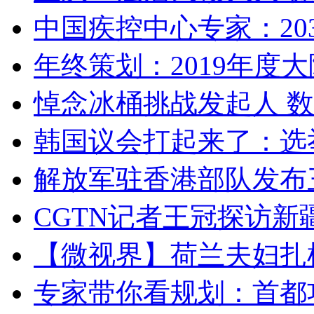
中国疾控中心专家：203
年终策划：2019年度大陆
悼念冰桶挑战发起人 数百
韩国议会打起来了：选举
解放军驻香港部队发布三
CGTN记者王冠探访新疆
【微视界】荷兰夫妇扎根青
专家带你看规划：首都功