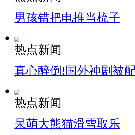
男孩错把电推当梳子
热点新闻
真心醉倒!国外神剧被
热点新闻
呆萌大熊猫滑雪取乐