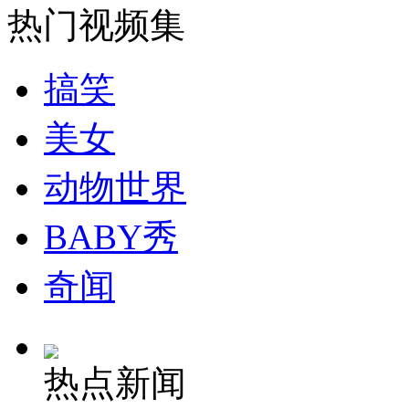
热门视频集
安徽一实载49人客车翻车
搞笑
美女
走！跟着总书记去植树
动物世界
消防员救轻生者
花炮节热闹非凡
减压"枕头大战"
BABY秀
奇闻
纽约上演“枕头大战”
热点新闻
司机酒驾遇交警 急速倒车逃窜