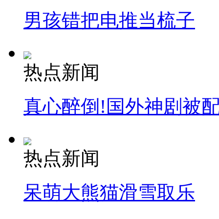
男孩错把电推当梳子
热点新闻
真心醉倒!国外神剧被
热点新闻
呆萌大熊猫滑雪取乐