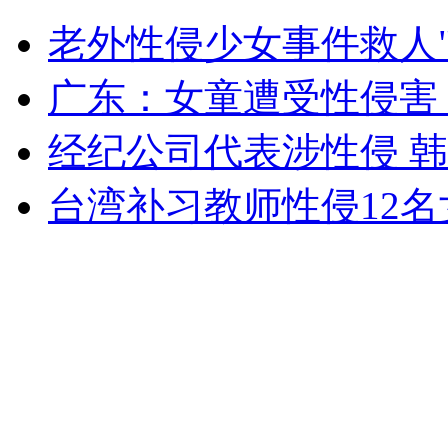
实拍：广西崇左内涝 市民马路上抓鱼
老外性侵少女事件救人
山西运城恶犬咬伤多人 警民合力深夜将其击毙
广东：女童遭受性侵害
经纪公司代表涉性侵 
女孩北京地铁殴打老人 痛下狠手拳打脚踢
台湾补习教师性侵12名女
无痛分娩是否安全 医生回应
外交部：反对强权政治霸凌主义
外交部：有关国家言论片面不公正