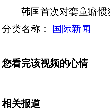
韩国首次对娈童癖惯犯
波兰动物园大象准确预测欧冠决赛
分类名称：
国际新闻
黄光裕案详情首次披露 内幕交易获巨利
您看完该视频的心情
江苏太仓再现死亡江豚 死因不确定
北京：官方回应公厕内苍蝇不得超2只
相关报道