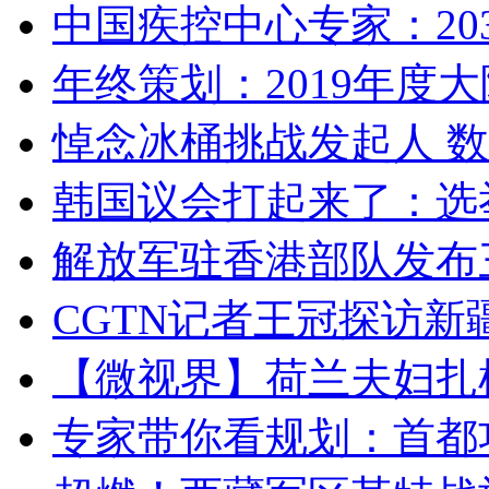
中国疾控中心专家：203
年终策划：2019年度大陆
悼念冰桶挑战发起人 数百
韩国议会打起来了：选举
解放军驻香港部队发布三
CGTN记者王冠探访新疆
【微视界】荷兰夫妇扎根青
专家带你看规划：首都功