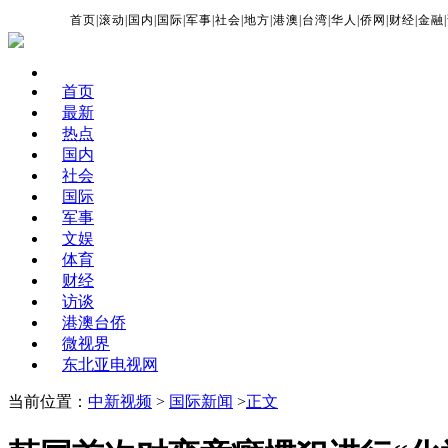
首页
|
滚动
|
国内
|
国际
|
军事
|
社会
|
地方
|
港澳
|
台湾
|
华人
|
侨网
|
财经
|
金融
|
首页
最新
热点
国内
社会
国际
军事
文娱
体育
财经
访谈
港澳台侨
微视界
东北亚电视网
当前位置：
中新视频
>
国际新闻
>
正文