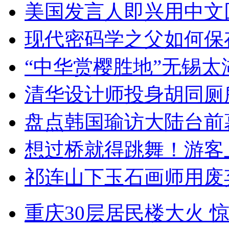
美国发言人即兴用中文
现代密码学之父如何保
“中华赏樱胜地”无锡
清华设计师投身胡同厕
盘点韩国瑜访大陆台前
想过桥就得跳舞！游客
祁连山下玉石画师用废
重庆30层居民楼大火