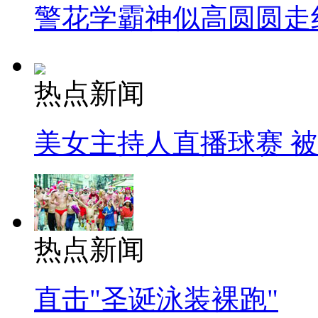
警花学霸神似高圆圆走
热点新闻
美女主持人直播球赛 
热点新闻
直击"圣诞泳装裸跑"