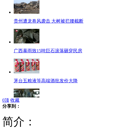
贵州遭龙卷风袭击 大树被拦腰截断
广西暴雨致15吨巨石滚落砸穿民房
茅台五粮液等高端酒批发价大降
0
顶
收藏
分享到：
糊涂司机加油站用打火机照明引火灾
简介：