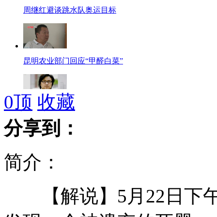
周继红避谈跳水队奥运目标
昆明农业部门回应“甲醛白菜”
0
顶
收藏
汪峰跨界出书《晚安北京》 纪录坎坷心路
分享到：
简介：
谭晶献歌祝最美女教师早日康复
【解说】5月22日下午
教师举报盗版书遭打 疑校领导指使