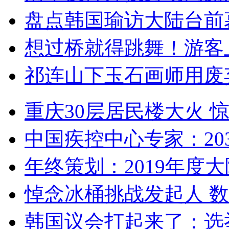
盘点韩国瑜访大陆台前
想过桥就得跳舞！游客
祁连山下玉石画师用废
重庆30层居民楼大火
中国疾控中心专家：203
年终策划：2019年度大陆
悼念冰桶挑战发起人 数百
韩国议会打起来了：选举