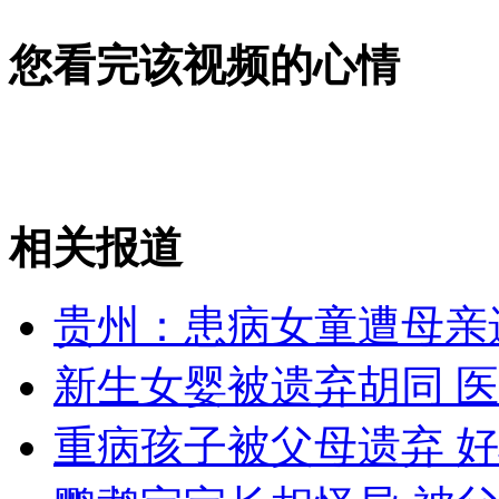
女孩北京地铁殴打老人 痛下狠手拳打脚踢
您看完该视频的心情
无痛分娩是否安全 医生回应
外交部：反对强权政治霸凌主义
相关报道
外交部：有关国家言论片面不公正
贵州：患病女童遭母亲
新生女婴被遗弃胡同 
安徽一实载49人客车翻车
重病孩子被父母遗弃 