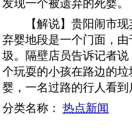
发现一个被遗弃的死婴。
【解说】贵阳闹市现弃
张纯如之母:应注重输出侵华史研究
弃婴地段是一个门面，由
圾。隔壁店员告诉记者说：
女副县长被劫持 特警击伤疑犯解救
个玩耍的小孩在路边的垃
婴，一名过路的行人看到
香港参与援建绵阳中学遭拆迁
分类名称：
热点新闻
山西运城恶犬咬伤多人 警民合力深夜将其击毙