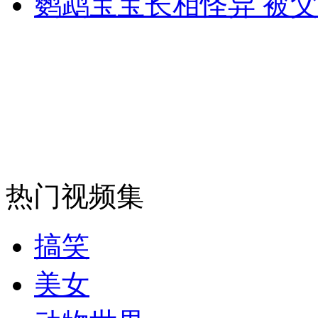
鹦鹉宝宝长相怪异 被
走！跟着总书记去植树
消防员救轻生者
花炮节热闹非凡
减压"枕头大战"
纽约上演“枕头大战”
司机酒驾遇交警 急速倒车逃窜
热门视频集
搞笑
美女