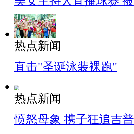
美女主持人直播球赛 
热点新闻
直击"圣诞泳装裸跑"
热点新闻
愤怒母象 携子狂追吉