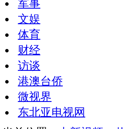
军事
文娱
体育
财经
访谈
港澳台侨
微视界
东北亚电视网