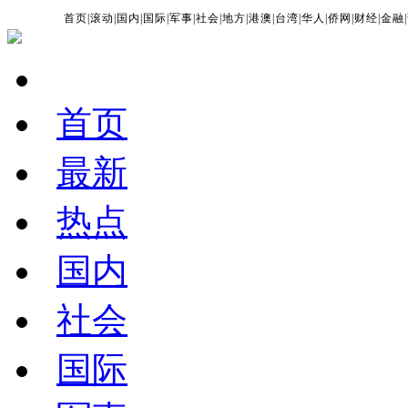
首页
|
滚动
|
国内
|
国际
|
军事
|
社会
|
地方
|
港澳
|
台湾
|
华人
|
侨网
|
财经
|
金融
|
首页
最新
热点
国内
社会
国际