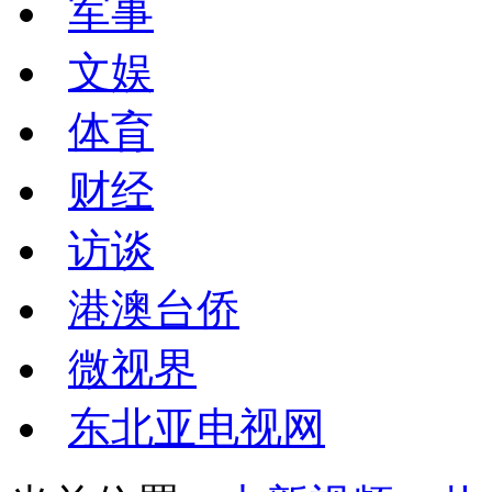
军事
文娱
体育
财经
访谈
港澳台侨
微视界
东北亚电视网