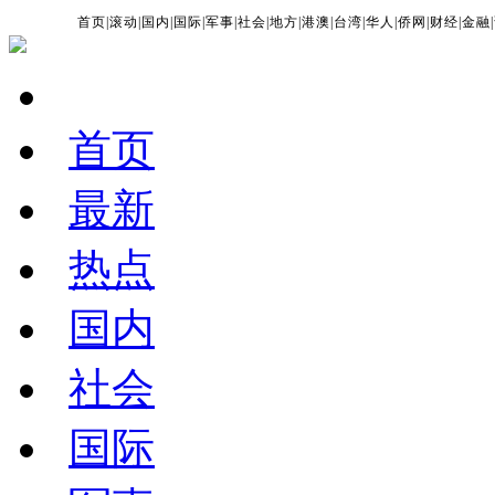
首页
|
滚动
|
国内
|
国际
|
军事
|
社会
|
地方
|
港澳
|
台湾
|
华人
|
侨网
|
财经
|
金融
|
首页
最新
热点
国内
社会
国际