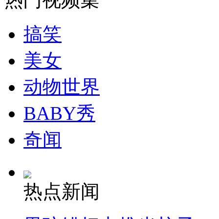
搞笑
走！跟着总书记去植树
美女
消防员救轻生者
花炮节热闹非凡
减压"枕头大战"
动物世界
BABY秀
纽约上演“枕头大战”
奇闻
司机酒驾遇交警 急速倒车逃窜
热点新闻