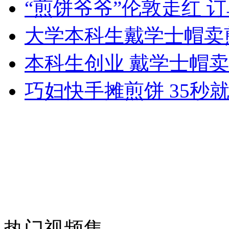
“煎饼爷爷”伦敦走红 
大学本科生戴学士帽卖
女孩北京地铁殴打老人 痛下狠手拳打脚踢
本科生创业 戴学士帽
无痛分娩是否安全 医生回应
巧妇快手摊煎饼 35秒
外交部：反对强权政治霸凌主义
外交部：有关国家言论片面不公正
安徽一实载49人客车翻车
热门视频集