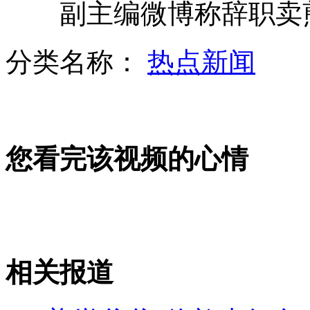
副主编微博称辞职卖煎
家属质疑执法 交警晒视频证清白
分类名称：
热点新闻
47岁男子吃砖上瘾 一天呕吐四次
您看完该视频的心情
醉汉带斑马驾车 称动物很享受
中国东北首批女航空安全员特训
相关报道
山西运城恶犬咬伤多人 警民合力深夜将其击毙