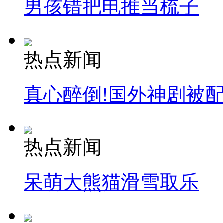
男孩错把电推当梳子
热点新闻
真心醉倒!国外神剧被
热点新闻
呆萌大熊猫滑雪取乐