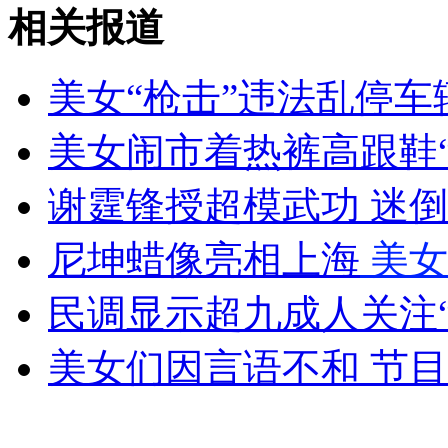
美国到底向谁购买了伪劣零件？
相关报道
山西运城恶犬咬伤多人 警民合力深夜将其击毙
美女“枪击”违法乱停车
美女闹市着热裤高跟鞋
女孩北京地铁殴打老人 痛下狠手拳打脚踢
谢霆锋授超模武功 迷
尼坤蜡像亮相上海
美女
无痛分娩是否安全 医生回应
民调显示超九成人关注
外交部：反对强权政治霸凌主义
美女们因言语不和 节
外交部：有关国家言论片面不公正