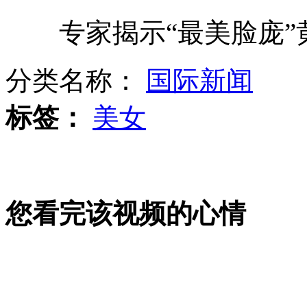
专家揭示“最美脸庞”
卫星图片显示朝鲜为核试验作准备
分类名称：
国际新闻
瓮安少年当选人大代表 曾冲击政府
标签：
美女
"高帅富"穿LV挎爱马仕服装抢劫超市
您看完该视频的心情
4岁女童要嫁妆 结婚不要QQ要宝马