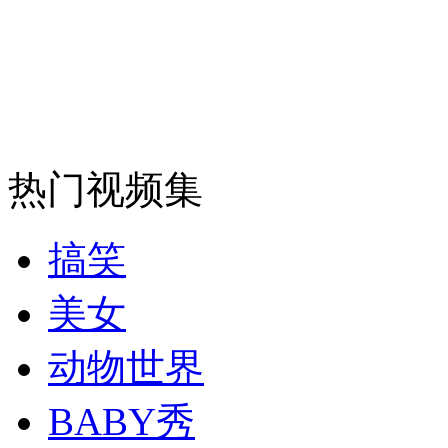
安徽一实载49人客车翻车
走！跟着总书记去植树
热门视频集
消防员救轻生者
花炮节热闹非凡
减压"枕头大战"
搞笑
美女
纽约上演“枕头大战”
动物世界
BABY秀
司机酒驾遇交警 急速倒车逃窜