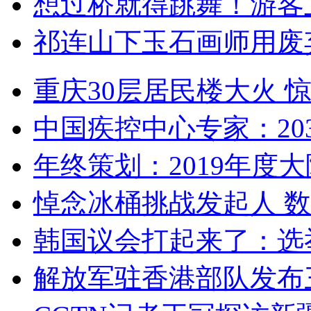
想过桥就得跳舞！游客
祁连山下玉石画师用废
重庆30层居民楼大火
中国疾控中心专家：203
年终策划：2019年度大陆
悼念冰桶挑战发起人 数百
韩国议会打起来了：选举
解放军驻香港部队发布三