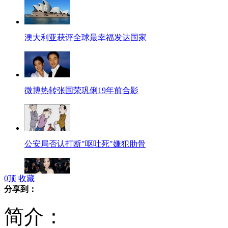
澳大利亚获评全球最幸福发达国家
微博热转张国荣巩俐19年前合影
公安局否认打断"呕吐死"嫌犯肋骨
0
顶
收藏
分享到：
李冰冰黑纱抹胸戛纳成"流动展台"
简介：