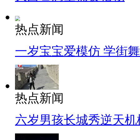
热点新闻
一岁宝宝爱模仿 学街
热点新闻
六岁男孩长城秀逆天机