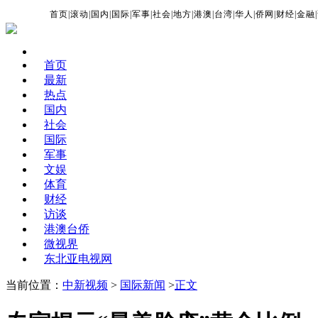
首页
|
滚动
|
国内
|
国际
|
军事
|
社会
|
地方
|
港澳
|
台湾
|
华人
|
侨网
|
财经
|
金融
|
首页
最新
热点
国内
社会
国际
军事
文娱
体育
财经
访谈
港澳台侨
微视界
东北亚电视网
当前位置：
中新视频
>
国际新闻
>
正文