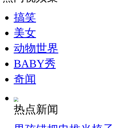
走！跟着总书记去植树
搞笑
消防员救轻生者
花炮节热闹非凡
减压"枕头大战"
美女
动物世界
纽约上演“枕头大战”
BABY秀
司机酒驾遇交警 急速倒车逃窜
奇闻
热点新闻