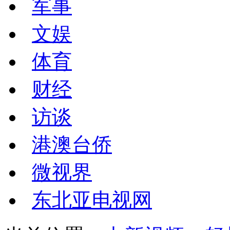
军事
文娱
体育
财经
访谈
港澳台侨
微视界
东北亚电视网