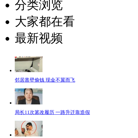
分类浏览
大家都在看
最新视频
邻居凿壁偷钱 现金不翼而飞
局长11次篡改履历 一路升迁靠造假