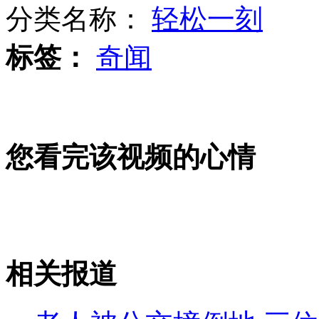
分类名称：
轻松一刻
标签：
奇闻
小猫躲吸尘器 瞪大眼睛双腿抱胸
幼儿园老师用紫外线灯"吓"孩子
您看完该视频的心情
幼儿园规定外地入园须有房产80平
相关报道
山西运城恶犬咬伤多人 警民合力深夜将其击毙