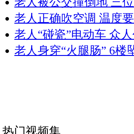
老人被公交撞倒地 三
女孩北京地铁殴打老人 痛下狠手拳打脚踢
老人正确吹空调 温度要
无痛分娩是否安全 医生回应
老人“碰瓷”电动车 众
老人身穿“火腿肠” 6
外交部：反对强权政治霸凌主义
外交部：有关国家言论片面不公正
安徽一实载49人客车翻车
热门视频集