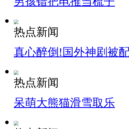
男孩错把电推当梳子
热点新闻
真心醉倒!国外神剧被
热点新闻
呆萌大熊猫滑雪取乐