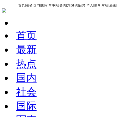
首页
|
滚动
|
国内
|
国际
|
军事
|
社会
|
地方
|
港澳
|
台湾
|
华人
|
侨网
|
财经
|
金融
|
首页
最新
热点
国内
社会
国际