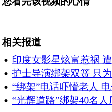
您看完该视频的心情
女孩北京地铁殴打老人 痛下狠手拳打脚踢
无痛分娩是否安全 医生回应
相关报道
外交部：反对强权政治霸凌主义
印度女影星炫富惹祸 
外交部：有关国家言论片面不公正
护士导演绑架双簧 只为
“绑架”电话吓懵老人 
安徽一实载49人客车翻车
“光辉道路”绑架40名