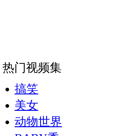
走！跟着总书记去植树
消防员救轻生者
花炮节热闹非凡
减压"枕头大战"
纽约上演“枕头大战”
热门视频集
司机酒驾遇交警 急速倒车逃窜
搞笑
美女
动物世界