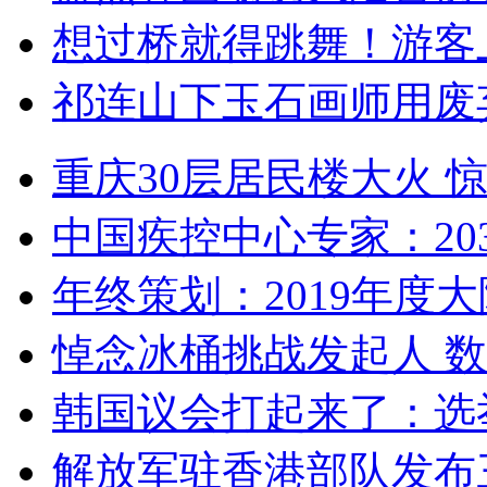
想过桥就得跳舞！游客
祁连山下玉石画师用废
重庆30层居民楼大火
中国疾控中心专家：203
年终策划：2019年度大陆
悼念冰桶挑战发起人 数百
韩国议会打起来了：选举
解放军驻香港部队发布三