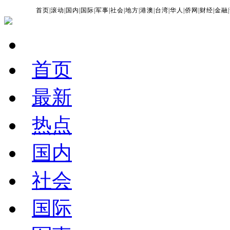
首页
|
滚动
|
国内
|
国际
|
军事
|
社会
|
地方
|
港澳
|
台湾
|
华人
|
侨网
|
财经
|
金融
|
首页
最新
热点
国内
社会
国际