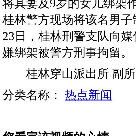
将其妻及9岁的女儿绑架作
桂林警方现场将该名男子
同时9项违章 大货车创纪录
23日，桂林刑警支队向
嫌绑架被警方刑事拘留。
温州豪华游轮与大桥发生碰擦
桂林穿山派出所 副所
分类名称：
热点新闻
女士优先：夏日沙滩甜心秀
山西运城恶犬咬伤多人 警民合力深夜将其击毙