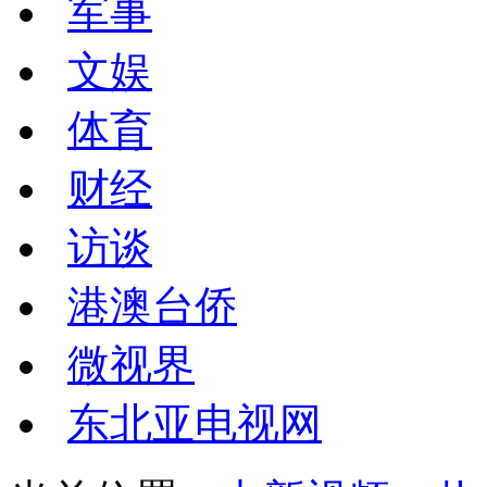
军事
文娱
体育
财经
访谈
港澳台侨
微视界
东北亚电视网