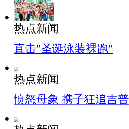
热点新闻
直击"圣诞泳装裸跑"
热点新闻
愤怒母象 携子狂追吉