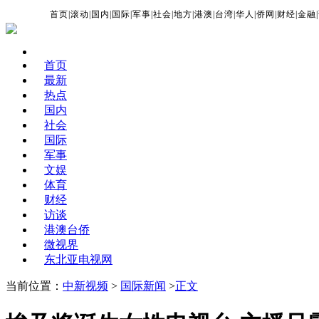
首页
|
滚动
|
国内
|
国际
|
军事
|
社会
|
地方
|
港澳
|
台湾
|
华人
|
侨网
|
财经
|
金融
|
首页
最新
热点
国内
社会
国际
军事
文娱
体育
财经
访谈
港澳台侨
微视界
东北亚电视网
当前位置：
中新视频
>
国际新闻
>
正文