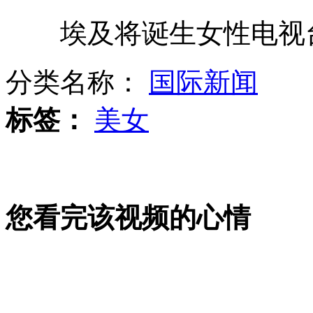
埃及将诞生女性电视台
交警爬车顶清路障 网友赞其"全能"
分类名称：
国际新闻
狗尿腐蚀汽车轮胎 专家称不科学
标签：
美女
网吧保险柜遭邻居凿壁偷窃
您看完该视频的心情
警惕!精神类疾病更易盯上"优等生"