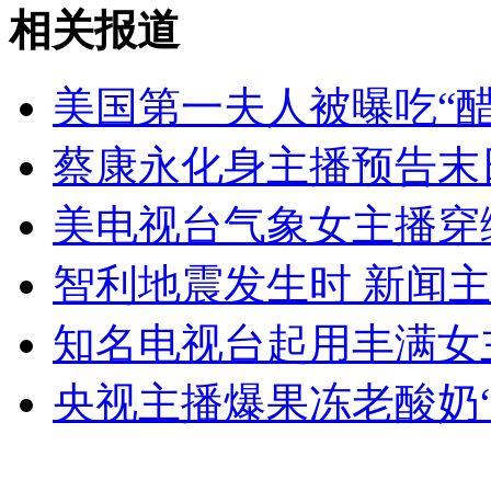
深圳儿童医院挂号员贴"逐客"告示
相关报道
山西运城恶犬咬伤多人 警民合力深夜将其击毙
美国第一夫人被曝吃“醋
蔡康永化身主播预告末
女孩北京地铁殴打老人 痛下狠手拳打脚踢
美电视台气象女主播穿绿
智利地震发生时 新闻
无痛分娩是否安全 医生回应
知名电视台起用丰满女
外交部：反对强权政治霸凌主义
央视主播爆果冻老酸奶“
外交部：有关国家言论片面不公正