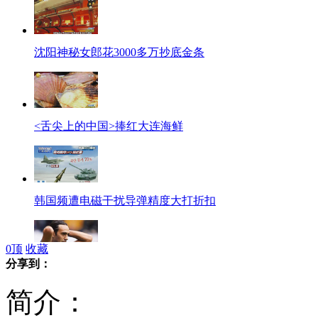
沈阳神秘女郎花3000多万抄底金条
<舌尖上的中国>捧红大连海鲜
韩国频遭电磁干扰导弹精度大打折扣
0
顶
收藏
分享到：
曝里皮致电内斯塔力邀其加盟恒大
简介：