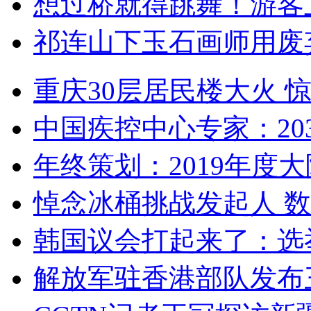
想过桥就得跳舞！游客
祁连山下玉石画师用废
重庆30层居民楼大火
中国疾控中心专家：203
年终策划：2019年度大陆
悼念冰桶挑战发起人 数百
韩国议会打起来了：选举
解放军驻香港部队发布三