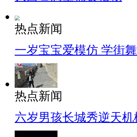
热点新闻
一岁宝宝爱模仿 学街
热点新闻
六岁男孩长城秀逆天机