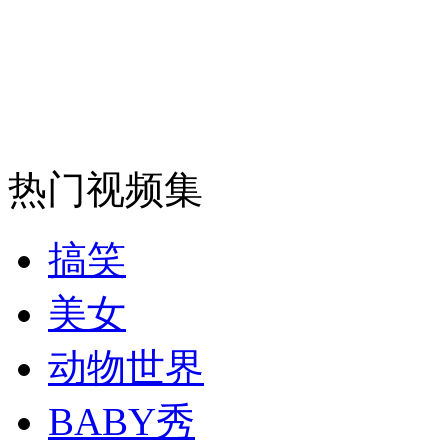
安徽一实载49人客车翻车
走！跟着总书记去植树
热门视频集
消防员救轻生者
花炮节热闹非凡
减压"枕头大战"
搞笑
美女
纽约上演“枕头大战”
动物世界
BABY秀
司机酒驾遇交警 急速倒车逃窜