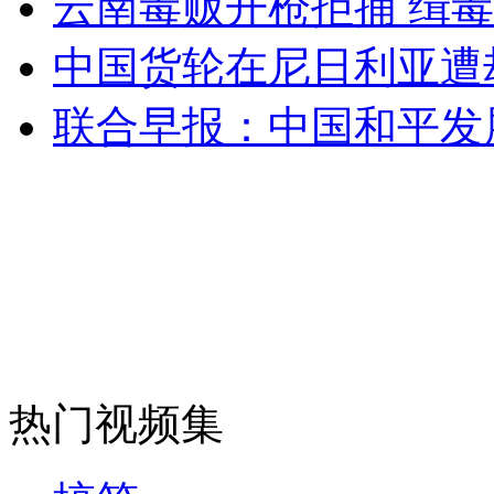
云南毒贩开枪拒捕 缉
走！跟着总书记去植树
中国货轮在尼日利亚遭
消防员救轻生者
花炮节热闹非凡
减压"枕头大战"
联合早报：中国和平发
纽约上演“枕头大战”
司机酒驾遇交警 急速倒车逃窜
热门视频集