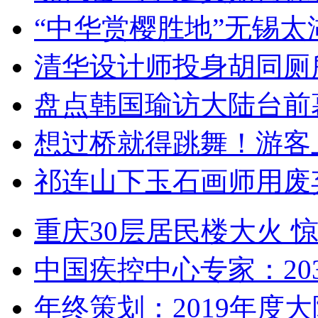
“中华赏樱胜地”无锡
清华设计师投身胡同厕
盘点韩国瑜访大陆台前
想过桥就得跳舞！游客
祁连山下玉石画师用废
重庆30层居民楼大火
中国疾控中心专家：203
年终策划：2019年度大陆