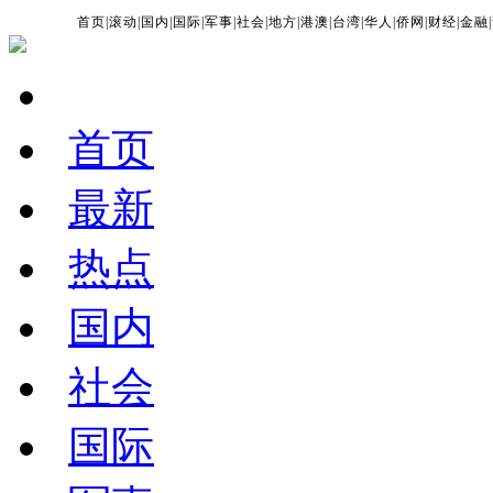
首页
|
滚动
|
国内
|
国际
|
军事
|
社会
|
地方
|
港澳
|
台湾
|
华人
|
侨网
|
财经
|
金融
|
首页
最新
热点
国内
社会
国际