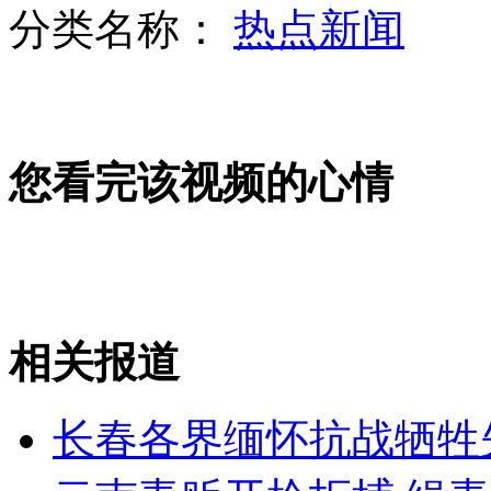
分类名称：
热点新闻
女孩北京地铁殴打老人 痛下狠手拳打脚踢
无痛分娩是否安全 医生回应
您看完该视频的心情
外交部：反对强权政治霸凌主义
外交部：有关国家言论片面不公正
相关报道
安徽一实载49人客车翻车
长春各界缅怀抗战牺牲