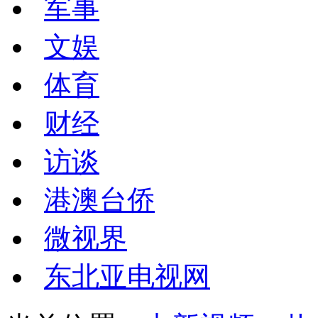
军事
文娱
体育
财经
访谈
港澳台侨
微视界
东北亚电视网