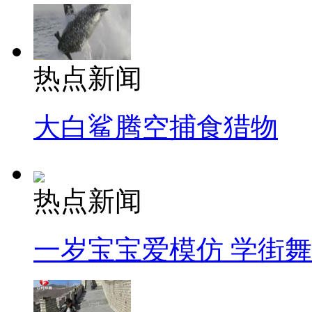
热点新闻
大白鲨腾空捕食猎物
热点新闻
一岁宝宝爱模仿 学街