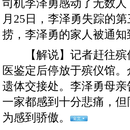
司机李泽勇感动了无数人，
月25日，李泽勇失踪的
毕业季来临 论文代写业务频现网上
捞，李泽勇的家人被通知
【解说】记者赶往殡仪
中国-亚欧博览会:首脑外交将成亮点
医鉴定后停放于殡仪馆。
遗体交接处。李泽勇母亲
全能狗狗 家务交给它放心！
一家都感到十分悲痛，但
山西运城恶犬咬伤多人 警民合力深夜将其击毙
为感到骄傲。