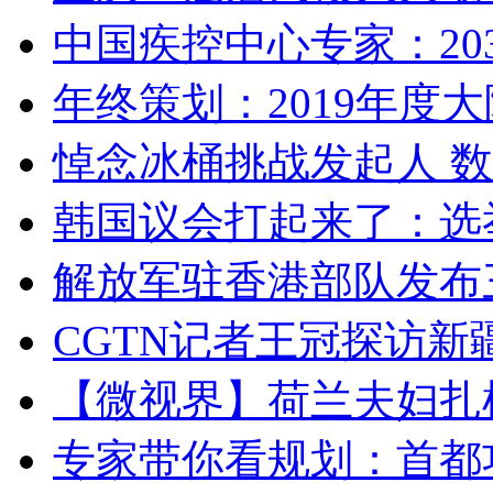
中国疾控中心专家：203
年终策划：2019年度大陆
悼念冰桶挑战发起人 数百
韩国议会打起来了：选举
解放军驻香港部队发布三
CGTN记者王冠探访新疆
【微视界】荷兰夫妇扎根青
专家带你看规划：首都功