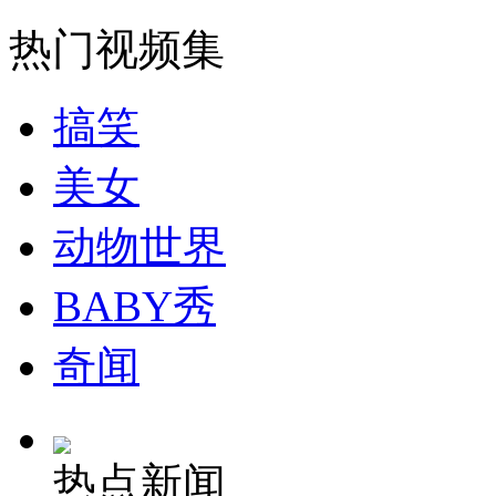
走！跟着总书记去植树
热门视频集
消防员救轻生者
花炮节热闹非凡
减压"枕头大战"
搞笑
美女
纽约上演“枕头大战”
动物世界
司机酒驾遇交警 急速倒车逃窜
BABY秀
奇闻
热点新闻