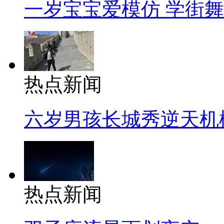
一岁宝宝爱模仿 学街
热点新闻
六岁男孩长城秀逆天机
热点新闻