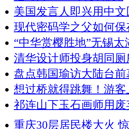
美国发言人即兴用中文
现代密码学之父如何保
“中华赏樱胜地”无锡
清华设计师投身胡同厕
盘点韩国瑜访大陆台前
想过桥就得跳舞！游客
祁连山下玉石画师用废
重庆30层居民楼大火