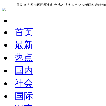
首页
|
滚动
|
国内
|
国际
|
军事
|
社会
|
地方
|
港澳
|
台湾
|
华人
|
侨网
|
财经
|
金融
|
首页
最新
热点
国内
社会
国际