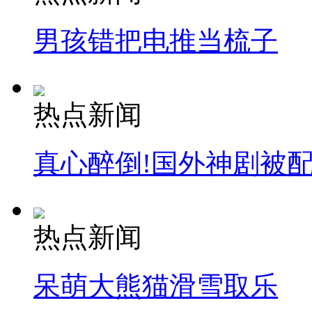
男孩错把电推当梳子
热点新闻
真心醉倒!国外神剧被
热点新闻
呆萌大熊猫滑雪取乐