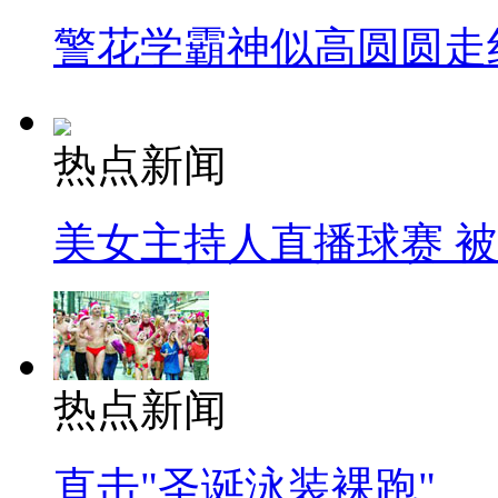
警花学霸神似高圆圆走
热点新闻
美女主持人直播球赛 
热点新闻
直击"圣诞泳装裸跑"