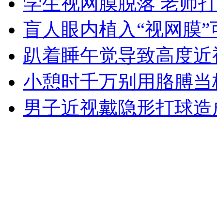
学生视网膜脱落 老师
女孩北京地铁殴打老人 痛下狠手拳打脚踢
盲人眼内植入“视网膜”
无痛分娩是否安全 医生回应
趴着睡午觉导致高度近
小憩时千万别用胳膊当
外交部：反对强权政治霸凌主义
男子近视戴隐形打球造
外交部：有关国家言论片面不公正
安徽一实载49人客车翻车