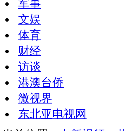
军事
文娱
体育
财经
访谈
港澳台侨
微视界
东北亚电视网