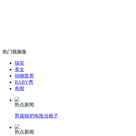
安理会媒体声明谴责胡拉镇袭击事件
山西运城恶犬咬伤多人 警民合力深夜将其击毙
热门视频集
女孩北京地铁殴打老人 痛下狠手拳打脚踢
搞笑
美女
动物世界
无痛分娩是否安全 医生回应
BABY秀
奇闻
外交部：反对强权政治霸凌主义
热点新闻
男孩错把电推当梳子
外交部：有关国家言论片面不公正
热点新闻