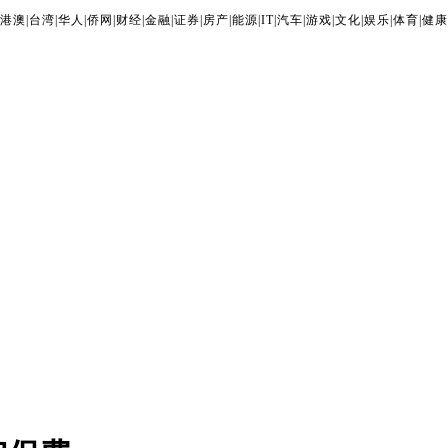
港澳
|
台湾
|
华人
|
侨网
|
财经
|
金融
|
证券
|
房产
|
能源
|
IT
|
汽车
|
游戏
|
文化
|
娱乐
|
体育
|
健康