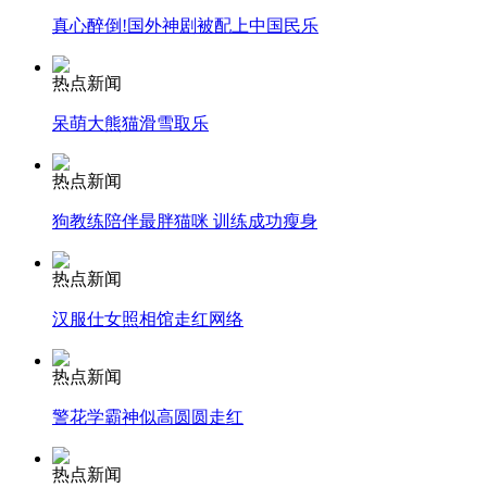
真心醉倒!国外神剧被配上中国民乐
安徽一实载49人客车翻车
热点新闻
呆萌大熊猫滑雪取乐
走！跟着总书记去植树
热点新闻
狗教练陪伴最胖猫咪 训练成功瘦身
消防员救轻生者
花炮节热闹非凡
减压"枕头大战"
热点新闻
汉服仕女照相馆走红网络
纽约上演“枕头大战”
热点新闻
警花学霸神似高圆圆走红
司机酒驾遇交警 急速倒车逃窜
热点新闻