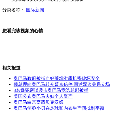
分类名称：
国际新闻
疯狂过山车 视网膜脱落险致盲
您看完该视频的心情
男子暴病倒地 陌生人雨中撑伞
相关报道
唐山发生4.8级地震 当地震感强烈
奥巴马政府被指向好莱坞泄露机密破坏安全
俄总理向奥巴马转交普京信件 阐述双边关系立场
3名嫌犯密谋袭击奥巴马竞选总部被捕
美国公布奥巴马夫妇个人资产
唐山10点22分发生4.8级地震
奥巴马白宫宴请贝克汉姆
奥巴马笑称小贝在足球和内衣生产间找到平衡