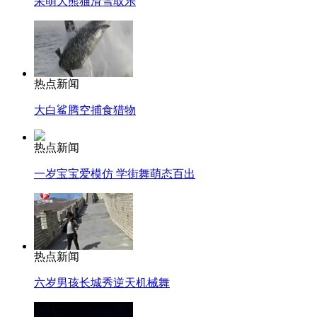
呆萌大熊猫滑雪取乐
热点新闻
大白鲨腾空捕食猎物
热点新闻
一岁宝宝爱模仿 学街舞萌态百出
热点新闻
六岁男孩长城秀逆天机械舞