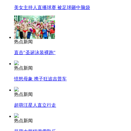
美女主持人直播球赛 被足球砸中脑袋
热点新闻
直击"圣诞泳装裸跑"
热点新闻
愤怒母象 携子狂追吉普车
热点新闻
超萌汪星人直立行走
热点新闻