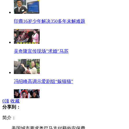
印裔16岁少年解决350多年未解难题
吴奇隆宣传现场"求婚"马苏
冯绍峰高调示爱剧组“躲猫猫”
0
顶
收藏
分享到：
盘点明星们那些跑龙套的日子
简介：
美国城市要求奥巴马支付额外安保费