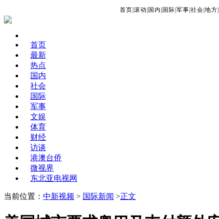
首页
|
滚动
|
国内
|
国际
|
军事
|
社会
|
地方
|
首页
最新
热点
国内
社会
国际
军事
文娱
体育
财经
访谈
港澳台侨
微视界
东北亚电视网
当前位置：
中新视频
>
国际新闻
>
正文