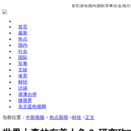
首页
|
滚动
|
国内
|
国际
|
军事
|
社会
|
地方
|
首页
最新
热点
国内
社会
国际
军事
文娱
体育
财经
访谈
港澳台侨
微视界
东北亚电视网
当前位置：
中新视频
>
热点新闻
>
科技
>
正文