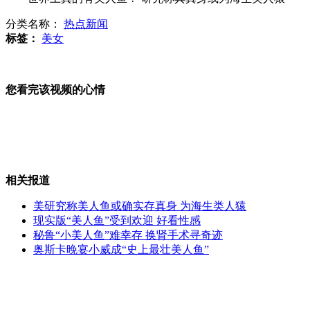
分类名称：
热点新闻
印度气温高达45度 电力告急
标签：
美女
您看完该视频的心情
铁道部原部长刘志军被开除党籍
朝鲜西海岸持续干旱近25天未降雨
相关报道
美研究称美人鱼或确实存真身 为海生类人猿
现实版“美人鱼”受到欢迎 好看性感
秘鲁“小美人鱼”难幸存 换肾手术寻奇迹
滨海大道飚车案投案人疑为“顶包”
奥斯卡晚宴小威成“史上最壮美人鱼”