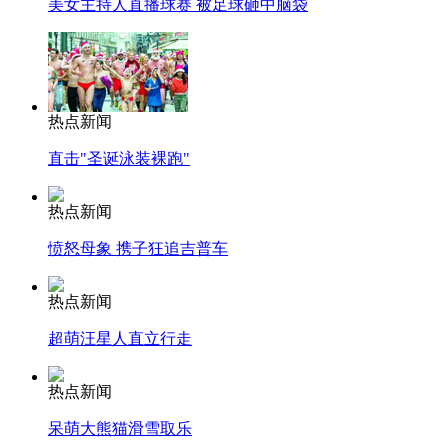
美女主持人直播球赛 被足球砸中脑袋
热点新闻
直击"圣诞泳装裸跑"
热点新闻
愤怒母象 携子狂追吉普车
热点新闻
超萌汪星人直立行走
热点新闻
呆萌大熊猫滑雪取乐