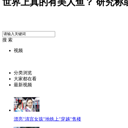
世界上真的有美人鱼？ 研究称
搜 索
视频
分类浏览
大家都在看
最新视频
漂亮"清宫女孩"地铁上"穿越"售楼