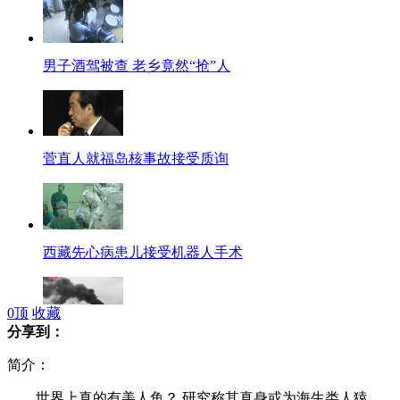
男子酒驾被查 老乡竟然“抢”人
菅直人就福岛核事故接受质询
西藏先心病患儿接受机器人手术
0
顶
收藏
分享到：
实拍惠州大亚湾一石化公司储罐起火
简介：
世界上真的有美人鱼？ 研究称其真身或为海生类人猿