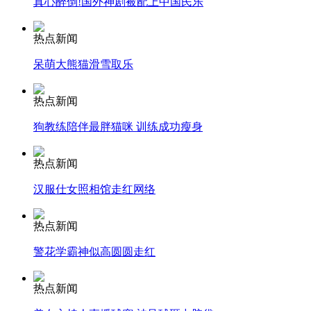
真心醉倒!国外神剧被配上中国民乐
安徽一实载49人客车翻车
热点新闻
呆萌大熊猫滑雪取乐
热点新闻
走！跟着总书记去植树
狗教练陪伴最胖猫咪 训练成功瘦身
消防员救轻生者
花炮节热闹非凡
减压"枕头大战"
热点新闻
汉服仕女照相馆走红网络
热点新闻
纽约上演“枕头大战”
警花学霸神似高圆圆走红
司机酒驾遇交警 急速倒车逃窜
热点新闻