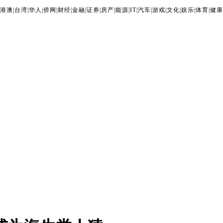
港澳
|
台湾
|
华人
|
侨网
|
财经
|
金融
|
证券
|
房产
|
能源
|
IT
|
汽车
|
游戏
|
文化
|
娱乐
|
体育
|
健康