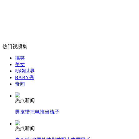
出租车闯入智利雷区被炸毁
山西运城恶犬咬伤多人 警民合力深夜将其击毙
热门视频集
女孩北京地铁殴打老人 痛下狠手拳打脚踢
搞笑
美女
动物世界
BABY秀
无痛分娩是否安全 医生回应
奇闻
外交部：反对强权政治霸凌主义
热点新闻
男孩错把电推当梳子
外交部：有关国家言论片面不公正
热点新闻