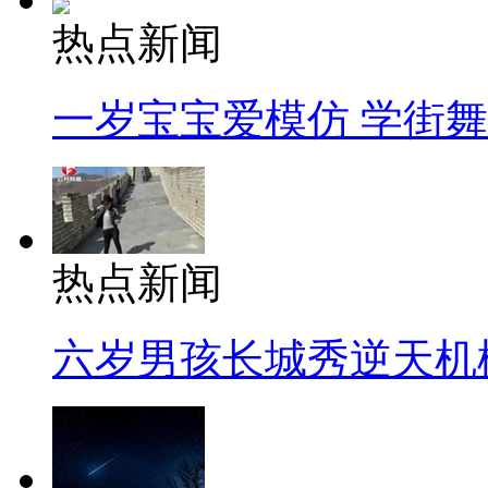
热点新闻
一岁宝宝爱模仿 学街
热点新闻
六岁男孩长城秀逆天机