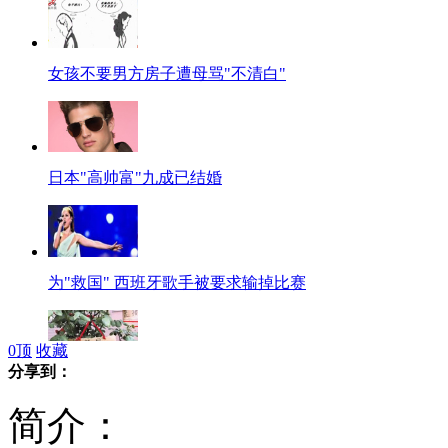
女孩不要男方房子遭母骂"不清白"
日本"高帅富"九成已结婚
为"救国" 西班牙歌手被要求输掉比赛
0
顶
收藏
分享到：
业主为护花 恶语警示"摘花狗娘养"
简介：