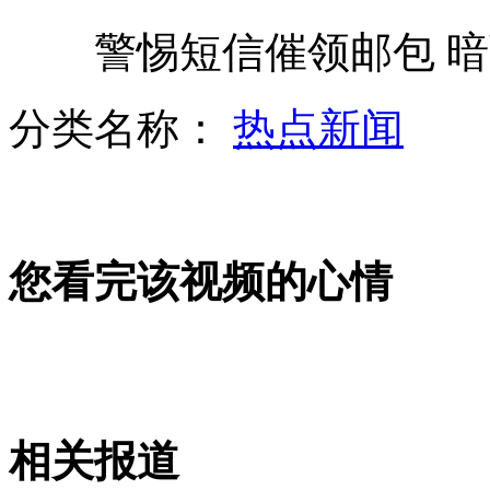
警惕短信催领邮包 暗
奥运分组女排或进"死亡之组"
分类名称：
热点新闻
教育部拟定儿童学会10以内加减即可
您看完该视频的心情
全聚德就废弃油脂被转卖事件道歉
武装直升机与跑车“飙机”坠毁
相关报道