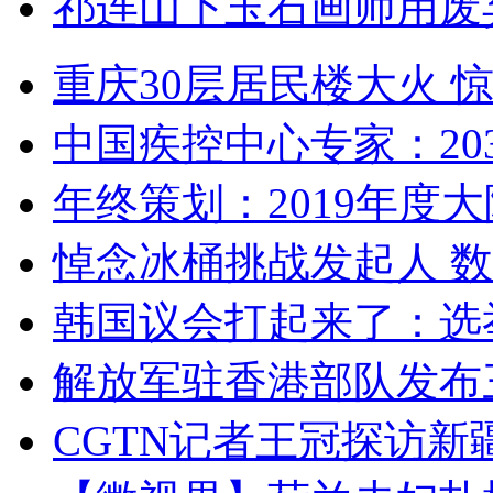
祁连山下玉石画师用废
重庆30层居民楼大火
中国疾控中心专家：203
年终策划：2019年度大陆
悼念冰桶挑战发起人 数百
韩国议会打起来了：选举
解放军驻香港部队发布三
CGTN记者王冠探访新疆