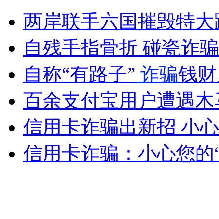
河北唐山29日再度发生地震
两岸联手六国摧毁特大
山西运城恶犬咬伤多人 警民合力深夜将其击毙
自残手指骨折 碰瓷诈
自称“有路子”
诈骗
钱财
女孩北京地铁殴打老人 痛下狠手拳打脚踢
百余支付宝用户遭遇木
信用卡诈骗出新招 小心
无痛分娩是否安全 医生回应
信用卡诈骗：小心您的
外交部：反对强权政治霸凌主义
外交部：有关国家言论片面不公正