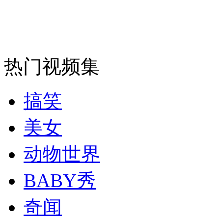
安徽一实载49人客车翻车
热门视频集
走！跟着总书记去植树
搞笑
消防员救轻生者
花炮节热闹非凡
减压"枕头大战"
美女
动物世界
纽约上演“枕头大战”
BABY秀
奇闻
司机酒驾遇交警 急速倒车逃窜