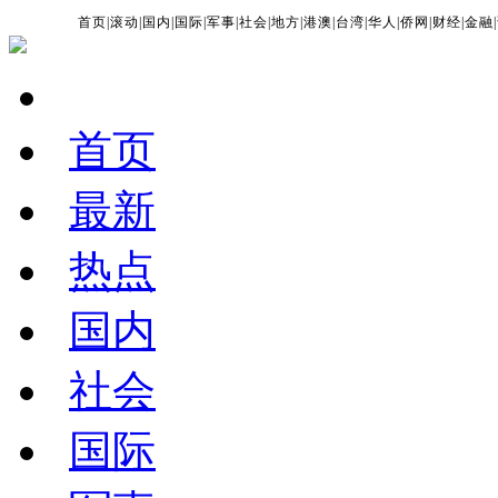
首页
|
滚动
|
国内
|
国际
|
军事
|
社会
|
地方
|
港澳
|
台湾
|
华人
|
侨网
|
财经
|
金融
|
首页
最新
热点
国内
社会
国际