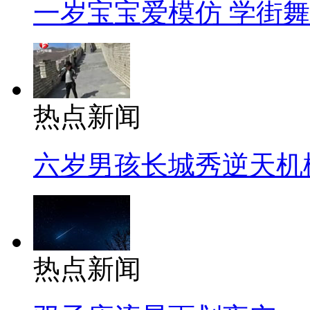
一岁宝宝爱模仿 学街
热点新闻
六岁男孩长城秀逆天机
热点新闻