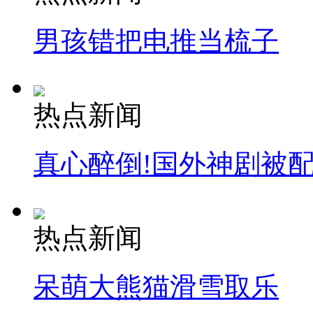
男孩错把电推当梳子
热点新闻
真心醉倒!国外神剧被
热点新闻
呆萌大熊猫滑雪取乐