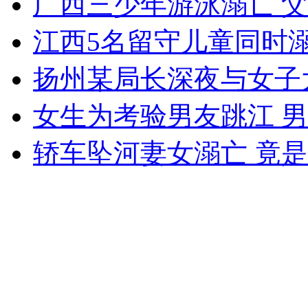
广西三少年游泳溺亡 
女孩北京地铁殴打老人 痛下狠手拳打脚踢
江西5名留守儿童同时溺
无痛分娩是否安全 医生回应
扬州某局长深夜与女子
女生为考验男友跳江 
外交部：反对强权政治霸凌主义
轿车坠河妻女溺亡 竟
外交部：有关国家言论片面不公正
安徽一实载49人客车翻车