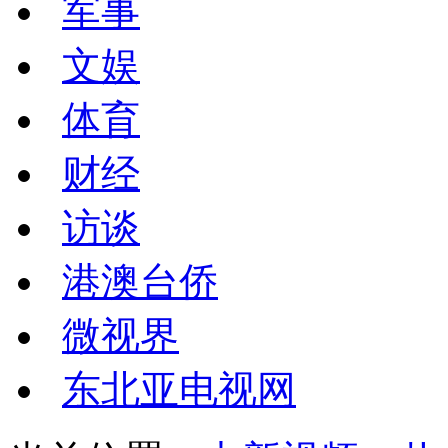
军事
文娱
体育
财经
访谈
港澳台侨
微视界
东北亚电视网