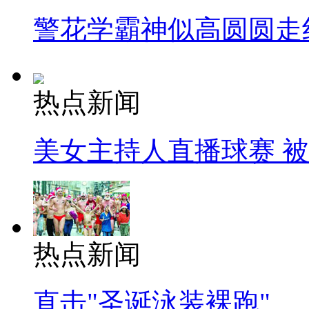
警花学霸神似高圆圆走
热点新闻
美女主持人直播球赛 
热点新闻
直击"圣诞泳装裸跑"