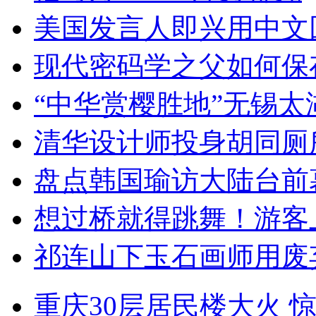
美国发言人即兴用中文
现代密码学之父如何保
“中华赏樱胜地”无锡
清华设计师投身胡同厕
盘点韩国瑜访大陆台前
想过桥就得跳舞！游客
祁连山下玉石画师用废
重庆30层居民楼大火