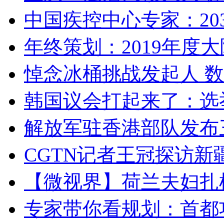
中国疾控中心专家：203
年终策划：2019年度大陆
悼念冰桶挑战发起人 数百
韩国议会打起来了：选举
解放军驻香港部队发布三
CGTN记者王冠探访新疆
【微视界】荷兰夫妇扎根青
专家带你看规划：首都功