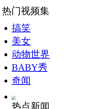
走！跟着总书记去植树
热门视频集
消防员救轻生者
花炮节热闹非凡
减压"枕头大战"
搞笑
美女
纽约上演“枕头大战”
动物世界
司机酒驾遇交警 急速倒车逃窜
BABY秀
奇闻
热点新闻