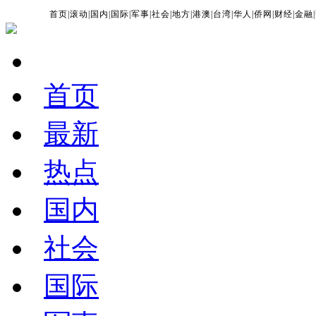
首页
|
滚动
|
国内
|
国际
|
军事
|
社会
|
地方
|
港澳
|
台湾
|
华人
|
侨网
|
财经
|
金融
|
首页
最新
热点
国内
社会
国际