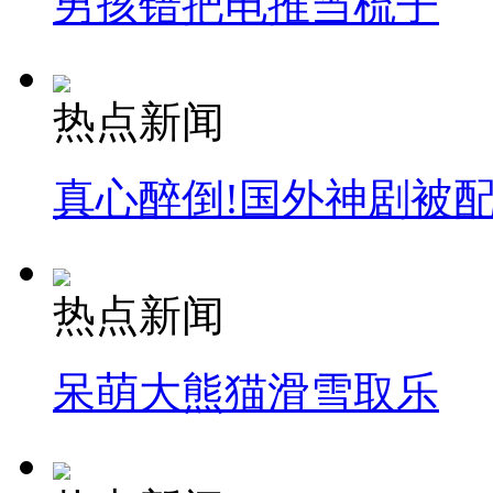
男孩错把电推当梳子
热点新闻
真心醉倒!国外神剧被
热点新闻
呆萌大熊猫滑雪取乐