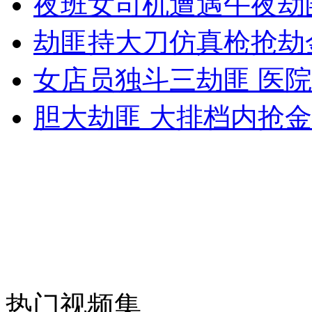
夜班女司机遭遇午夜劫
女孩北京地铁殴打老人 痛下狠手拳打脚踢
劫匪持大刀仿真枪抢劫
无痛分娩是否安全 医生回应
女店员独斗三劫匪 医
胆大劫匪 大排档内抢
外交部：反对强权政治霸凌主义
外交部：有关国家言论片面不公正
安徽一实载49人客车翻车
热门视频集