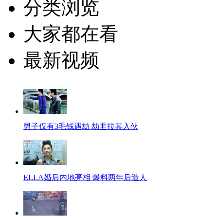
分类浏览
大家都在看
最新视频
男子仅有3毛钱遇劫 劫匪拉其入伙
ELLA婚后内地亮相 爆料两年后造人