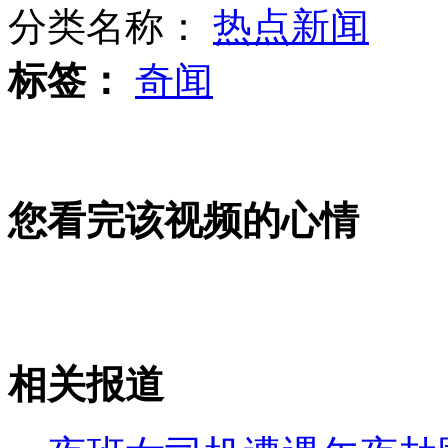
分类名称：
热点新闻
标签：
奇闻
监控记录:情侣白天偷可爱红泰迪狗
浪漫又创意 三千元办帐篷婚礼
您看完该视频的心情
京杭运河天津段发掘两艘明代沉船
相关报道
山西运城恶犬咬伤多人 警民合力深夜将其击毙