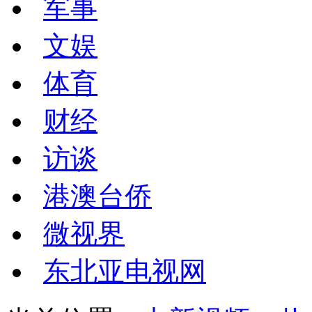
军事
文娱
体育
财经
访谈
港澳台侨
微视界
东北亚电视网