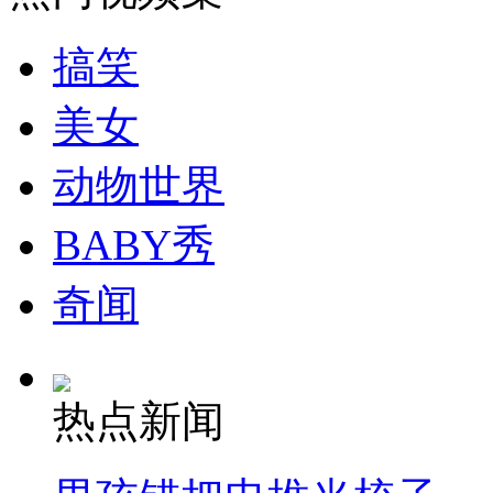
走！跟着总书记去植树
搞笑
消防员救轻生者
花炮节热闹非凡
减压"枕头大战"
美女
动物世界
纽约上演“枕头大战”
BABY秀
司机酒驾遇交警 急速倒车逃窜
奇闻
热点新闻