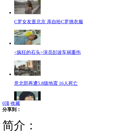
C罗女友逛北京 亲自给C罗挑衣服
<疯狂的石头>演员彭波车祸重伤
意北部再遭5.8级地震 16人死亡
0
顶
收藏
分享到：
田亮女装出镜颠覆出演"白富美"
简介：