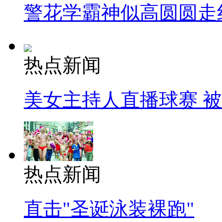
警花学霸神似高圆圆走
热点新闻
美女主持人直播球赛 
热点新闻
直击"圣诞泳装裸跑"