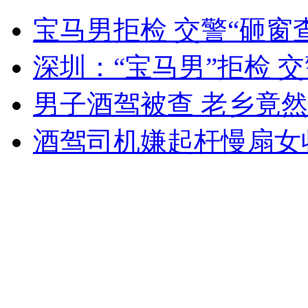
90斤大鲶鱼现渔溪 居民称像水怪
宝马男拒检 交警“砸窗
山西运城恶犬咬伤多人 警民合力深夜将其击毙
深圳：“宝马男”拒检 交
男子酒驾被查 老乡竟然
女孩北京地铁殴打老人 痛下狠手拳打脚踢
酒驾司机嫌起杆慢扇女
无痛分娩是否安全 医生回应
外交部：反对强权政治霸凌主义
外交部：有关国家言论片面不公正