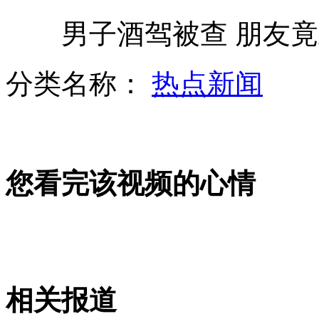
男子酒驾被查 朋友竟
比亚迪E6电动车碰撞测试合格
分类名称：
热点新闻
南京绿化 挖掉香樟再重种香樟
您看完该视频的心情
实拍女生跨栏比赛 钻栏竟比跨栏多
女孩网络发露富照引来歹徒入室
相关报道