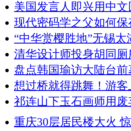
美国发言人即兴用中文
现代密码学之父如何保
“中华赏樱胜地”无锡
清华设计师投身胡同厕
盘点韩国瑜访大陆台前
想过桥就得跳舞！游客
祁连山下玉石画师用废
重庆30层居民楼大火