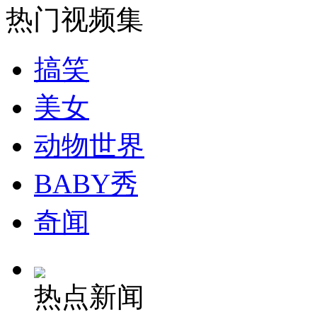
热门视频集
安徽一实载49人客车翻车
搞笑
美女
走！跟着总书记去植树
动物世界
消防员救轻生者
花炮节热闹非凡
减压"枕头大战"
BABY秀
奇闻
纽约上演“枕头大战”
热点新闻
司机酒驾遇交警 急速倒车逃窜