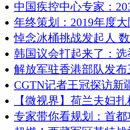
中国疾控中心专家：203
年终策划：2019年度大陆
悼念冰桶挑战发起人 数百
韩国议会打起来了：选举
解放军驻香港部队发布三
CGTN记者王冠探访新疆
【微视界】荷兰夫妇扎根青
专家带你看规划：首都功