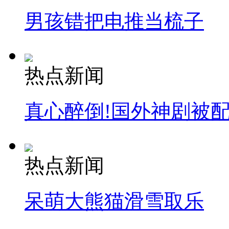
男孩错把电推当梳子
热点新闻
真心醉倒!国外神剧被
热点新闻
呆萌大熊猫滑雪取乐