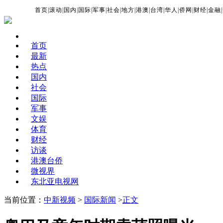
首页
|
滚动
|
国内
|
国际
|
军事
|
社会
|
地方
|
港澳
|
台湾
|
华人
|
侨网
|
财经
|
金融
|
首页
最新
热点
国内
社会
国际
军事
文娱
体育
财经
访谈
港澳台侨
微视界
东北亚电视网
当前位置：
中新视频
>
国际新闻
>
正文