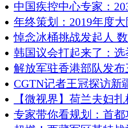
中国疾控中心专家：203
年终策划：2019年度大陆
悼念冰桶挑战发起人 数百
韩国议会打起来了：选举
解放军驻香港部队发布三
CGTN记者王冠探访新疆
【微视界】荷兰夫妇扎根青
专家带你看规划：首都功