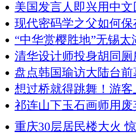
美国发言人即兴用中文
现代密码学之父如何保
“中华赏樱胜地”无锡
清华设计师投身胡同厕
盘点韩国瑜访大陆台前
想过桥就得跳舞！游客
祁连山下玉石画师用废
重庆30层居民楼大火