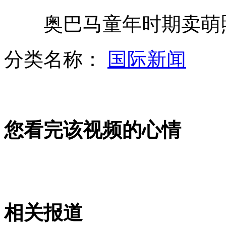
奥巴马童年时期卖萌
云南某高校公示312名逃课生引关注
分类名称：
国际新闻
亲妈拒绝为子捐骨髓 要求改房产证
您看完该视频的心情
男友谎称帮照看儿子 背后却贩卖
听说吃的全没了 狗狗连连"惨叫"
相关报道