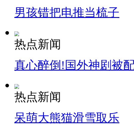
男孩错把电推当梳子
热点新闻
真心醉倒!国外神剧被
热点新闻
呆萌大熊猫滑雪取乐