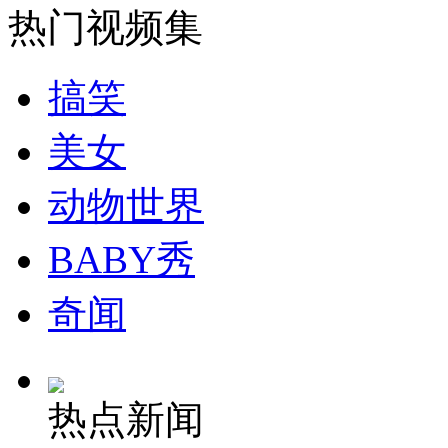
热门视频集
安徽一实载49人客车翻车
搞笑
美女
走！跟着总书记去植树
动物世界
消防员救轻生者
花炮节热闹非凡
减压"枕头大战"
BABY秀
奇闻
纽约上演“枕头大战”
热点新闻
司机酒驾遇交警 急速倒车逃窜