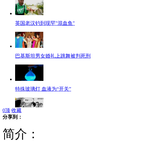
英国老汉钓到现罕"混血鱼"
巴基斯坦男女婚礼上跳舞被判死刑
特殊玻璃灯 血液为“开关”
0
顶
收藏
分享到：
学生迟到几十秒被老师打成耳膜穿孔
简介：