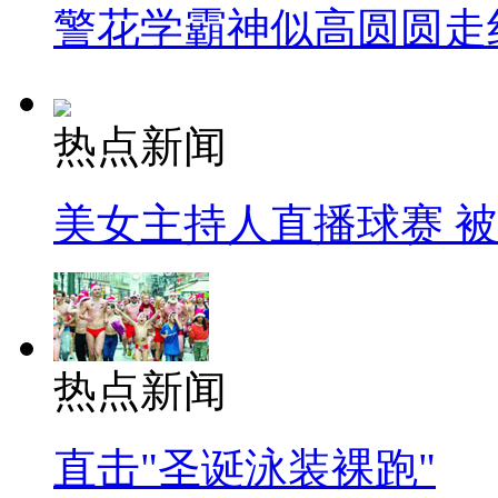
警花学霸神似高圆圆走
热点新闻
美女主持人直播球赛 
热点新闻
直击"圣诞泳装裸跑"