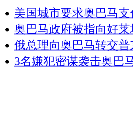
实拍:小演员跳芭蕾 舞台上起争执
美国城市要求奥巴马支
山西运城恶犬咬伤多人 警民合力深夜将其击毙
奥巴马政府被指向好莱
俄总理向奥巴马转交普
女孩北京地铁殴打老人 痛下狠手拳打脚踢
3名嫌犯密谋袭击奥巴
无痛分娩是否安全 医生回应
外交部：反对强权政治霸凌主义
外交部：有关国家言论片面不公正