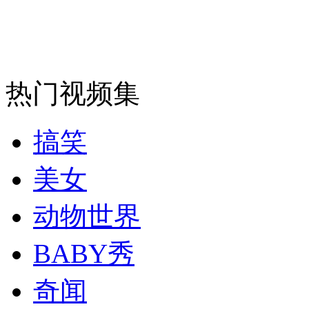
安徽一实载49人客车翻车
热门视频集
走！跟着总书记去植树
搞笑
消防员救轻生者
花炮节热闹非凡
减压"枕头大战"
美女
动物世界
纽约上演“枕头大战”
BABY秀
奇闻
司机酒驾遇交警 急速倒车逃窜