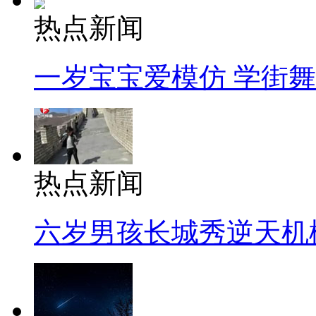
热点新闻
一岁宝宝爱模仿 学街
热点新闻
六岁男孩长城秀逆天机