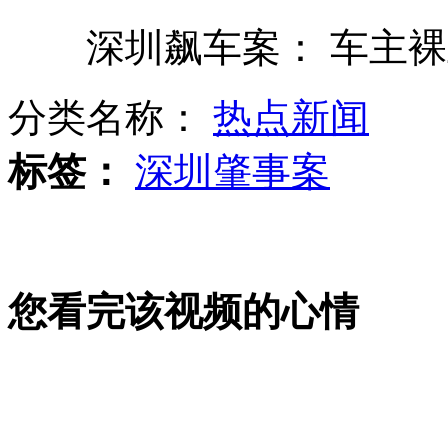
深圳飙车案： 车主裸上
顽皮小狗惹麻烦 咬破喷雾引爆炸
分类名称：
热点新闻
北京老师辱骂学生:"三无"随时滚蛋
标签：
深圳肇事案
卡车超载被查 司机老婆扇交警耳光
您看完该视频的心情
迷你马身高40厘米价值数万元