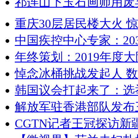
祁连山下玉石画师用废
重庆30层居民楼大火
中国疾控中心专家：203
年终策划：2019年度大陆
悼念冰桶挑战发起人 数百
韩国议会打起来了：选举
解放军驻香港部队发布三
CGTN记者王冠探访新疆