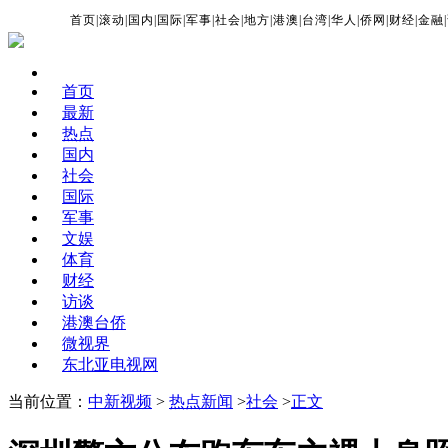
首页
|
滚动
|
国内
|
国际
|
军事
|
社会
|
地方
|
港澳
|
台湾
|
华人
|
侨网
|
财经
|
金融
|
首页
最新
热点
国内
社会
国际
军事
文娱
体育
财经
访谈
港澳台侨
微视界
东北亚电视网
当前位置：
中新视频
>
热点新闻
>
社会
>
正文