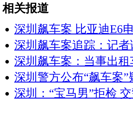
朝遭50年不遇干旱 近一月未降雨
相关报道
山西运城恶犬咬伤多人 警民合力深夜将其击毙
深圳飙车案 比亚迪E6
深圳飙车案追踪：记者
女孩北京地铁殴打老人 痛下狠手拳打脚踢
深圳飙车案：当事出租
深圳警方公布“飙车案”
无痛分娩是否安全 医生回应
深圳：“宝马男”拒检 交
外交部：反对强权政治霸凌主义
外交部：有关国家言论片面不公正