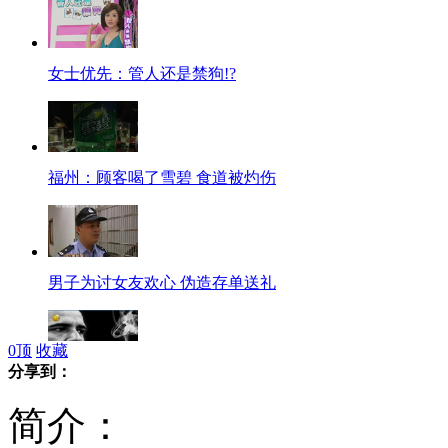
女士优先：管人还是禁狗!?
福州：顾客喝了雪碧 食道被灼伤
男子为讨女友欢心 伪造存单送礼
0
顶
收藏
分享到：
全球政要戒烟“刻骨铭心”
简介：