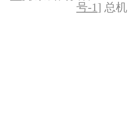
号-1
] 总机：