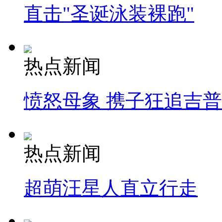
直击"圣诞泳装裸跑"
热点新闻
愤怒母象 携子狂追吉
热点新闻
超萌汪星人直立行走