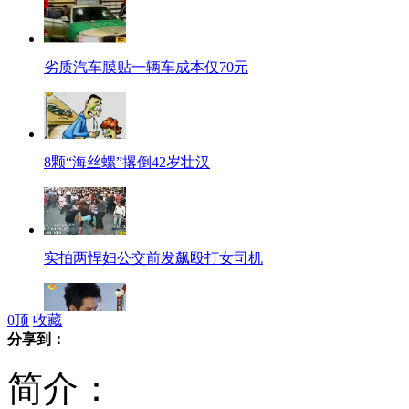
劣质汽车膜贴一辆车成本仅70元
8颗“海丝螺”撂倒42岁壮汉
实拍两悍妇公交前发飙殴打女司机
0
顶
收藏
分享到：
盘点娱乐圈明星健康
简介：