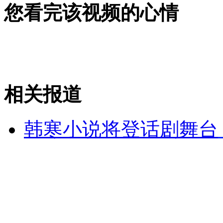
您看完该视频的心情
安徽一实载49人客车翻车
走！跟着总书记去植树
相关报道
消防员救轻生者
花炮节热闹非凡
减压"枕头大战"
韩寒小说将登话剧舞台
纽约上演“枕头大战”
司机酒驾遇交警 急速倒车逃窜