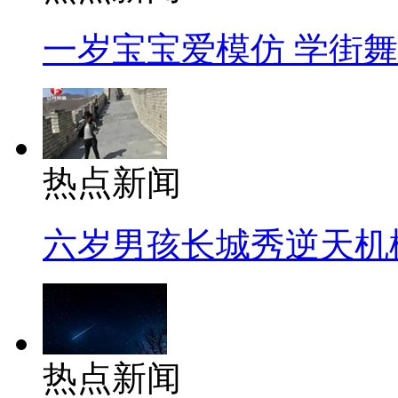
一岁宝宝爱模仿 学街
热点新闻
六岁男孩长城秀逆天机
热点新闻