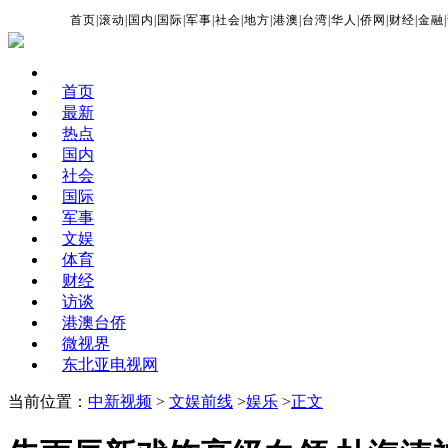
首页
|
滚动
|
国内
|
国际
|
军事
|
社会
|
地方
|
港澳
|
台湾
|
华人
|
侨网
|
财经
|
金融
|
首页
最新
热点
国内
社会
国际
军事
文娱
体育
财经
访谈
港澳台侨
微视界
东北亚电视网
当前位置：
中新视频
>
文娱前线
>
娱乐
>
正文