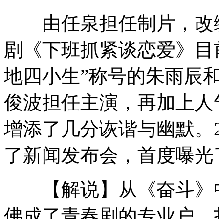
由任泉担任制片，改编
宠物鼬接替章鱼保罗将预测欧洲杯
剧《下班抓紧谈恋爱》目
地四小生”称号的朱雨辰
记者直击追踪东北豹全程
俊波担任主演，再加上人
增添了几分诙谐与幽默。
章子怡否认“被调查 禁出境”
了新闻发布会，首度曝光
意大利国脚因丑闻艰难备战欧洲杯
【解说】从《奋斗》中
佛成了青春剧的专业户，