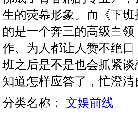
实拍蒙面汉3分钟打劫金铺百万金饰
生的荧幕形象。而《下班
山西运城恶犬咬伤多人 警民合力深夜将其击毙
的是一个奔三的高级白领
作、为人都让人赞不绝口
女孩北京地铁殴打老人 痛下狠手拳打脚踢
班之后是不是也会抓紧谈
知道怎样应答了，忙澄清
无痛分娩是否安全 医生回应
分类名称：
文娱前线
外交部：反对强权政治霸凌主义
外交部：有关国家言论片面不公正