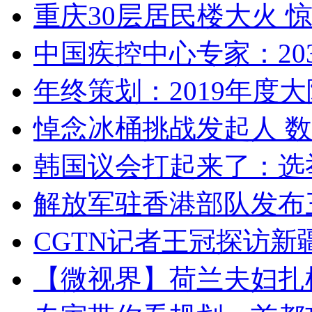
重庆30层居民楼大火
中国疾控中心专家：203
年终策划：2019年度大陆
悼念冰桶挑战发起人 数百
韩国议会打起来了：选举
解放军驻香港部队发布三
CGTN记者王冠探访新疆
【微视界】荷兰夫妇扎根青