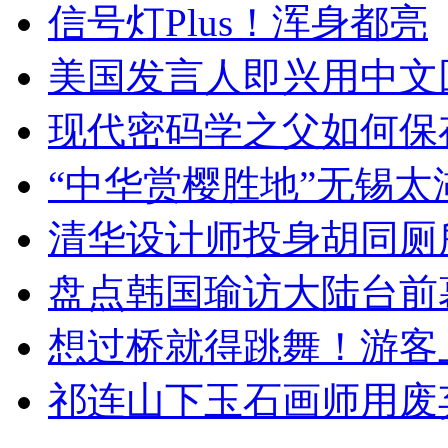
信号灯Plus！浑身都亮
美国发言人即兴用中文
现代密码学之父如何保
“中华赏樱胜地”无锡
清华设计师投身胡同厕
盘点韩国瑜访大陆台前
想过桥就得跳舞！游客
祁连山下玉石画师用废