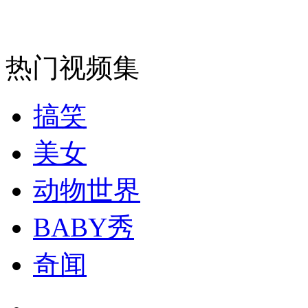
走！跟着总书记去植树
消防员救轻生者
花炮节热闹非凡
减压"枕头大战"
热门视频集
搞笑
纽约上演“枕头大战”
美女
司机酒驾遇交警 急速倒车逃窜
动物世界
BABY秀
奇闻