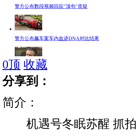
警方公布数段视频回应"顶包"质疑
警方公布飙车案车内血迹DNA对比结果
0
顶
收藏
乌克兰官员倒卖门票丢“饭碗”
分享到：
简介：
非洲裔妇女发型大赛展示传统之美
机遇号冬眠苏醒 抓拍
嫌犯逃亡13年变张家港市委党校副校长