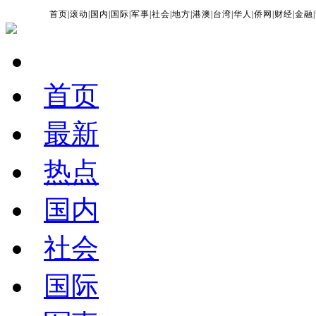
首页
|
滚动
|
国内
|
国际
|
军事
|
社会
|
地方
|
港澳
|
台湾
|
华人
|
侨网
|
财经
|
金融
|
首页
最新
热点
国内
社会
国际