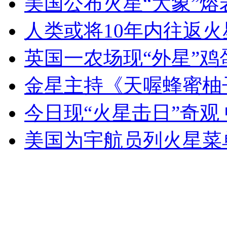
美国公布火星“大象”熔
女孩北京地铁殴打老人 痛下狠手拳打脚踢
人类或将10年内往返火星
无痛分娩是否安全 医生回应
英国一农场现“外星”鸡
金星主持《天喔蜂蜜柚
外交部：反对强权政治霸凌主义
今日现“火星击日”奇观
外交部：有关国家言论片面不公正
美国为宇航员列火星菜
安徽一实载49人客车翻车