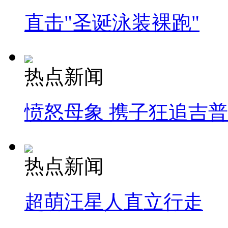
直击"圣诞泳装裸跑"
热点新闻
愤怒母象 携子狂追吉
热点新闻
超萌汪星人直立行走