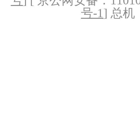
号
] [ 京公网安备：1101020
号-1
] 总机：