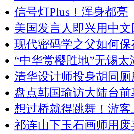
信号灯Plus！浑身都亮
美国发言人即兴用中文
现代密码学之父如何保
“中华赏樱胜地”无锡
清华设计师投身胡同厕
盘点韩国瑜访大陆台前
想过桥就得跳舞！游客
祁连山下玉石画师用废