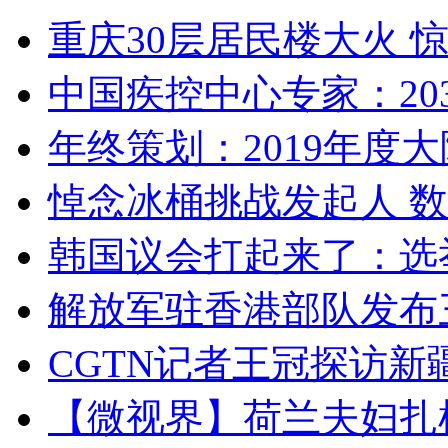
重庆30层居民楼大火
中国疾控中心专家：203
年终策划：2019年度大陆
悼念冰桶挑战发起人 数百
韩国议会打起来了：选举
解放军驻香港部队发布三
CGTN记者王冠探访新疆
【微视界】荷兰夫妇扎根青