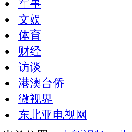
军事
文娱
体育
财经
访谈
港澳台侨
微视界
东北亚电视网