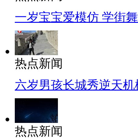
一岁宝宝爱模仿 学街
热点新闻
六岁男孩长城秀逆天机
热点新闻