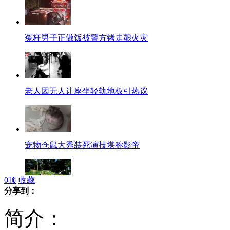
冤枉男子正做饭被警方铐走酿火灾
老人因无人让座坐轻轨地板引热议
宠物仓鼠大秀装死演技堪称影帝
0
顶
收藏
分享到：
美国设"色狼禁区" 性犯罪者禁入
简介：