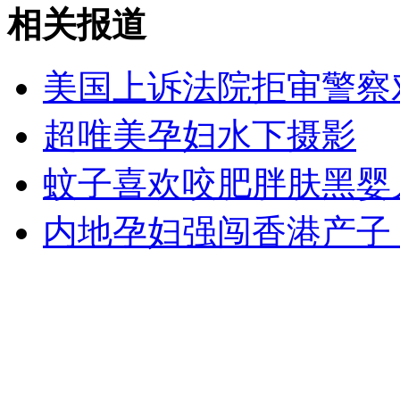
相关报道
香港老妇刮鱼鳞感染食肉菌身亡
美国上诉法院拒审警察
山西运城恶犬咬伤多人 警民合力深夜将其击毙
超唯美孕妇水下摄影
蚊子喜欢咬肥胖肤黑婴
女孩北京地铁殴打老人 痛下狠手拳打脚踢
内地孕妇强闯香港产子
无痛分娩是否安全 医生回应
外交部：反对强权政治霸凌主义
外交部：有关国家言论片面不公正