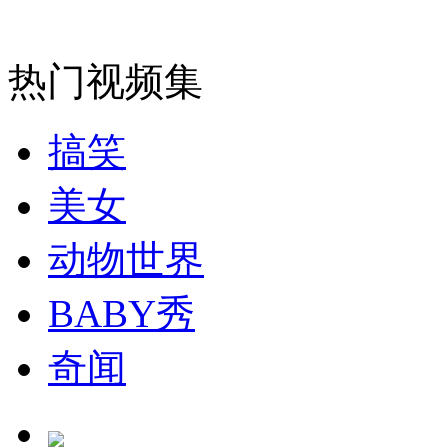
安徽一实载49人客车翻车
热门视频集
搞笑
走！跟着总书记去植树
美女
消防员救轻生者
花炮节热闹非凡
减压"枕头大战"
动物世界
BABY秀
纽约上演“枕头大战”
奇闻
司机酒驾遇交警 急速倒车逃窜