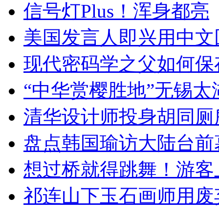
信号灯Plus！浑身都亮
美国发言人即兴用中文
现代密码学之父如何保
“中华赏樱胜地”无锡
清华设计师投身胡同厕
盘点韩国瑜访大陆台前
想过桥就得跳舞！游客
祁连山下玉石画师用废