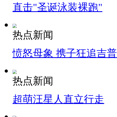
直击"圣诞泳装裸跑"
热点新闻
愤怒母象 携子狂追吉
热点新闻
超萌汪星人直立行走