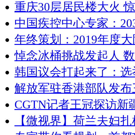
重庆30层居民楼大火
中国疾控中心专家：203
年终策划：2019年度大陆
悼念冰桶挑战发起人 数百
韩国议会打起来了：选举
解放军驻香港部队发布三
CGTN记者王冠探访新疆
【微视界】荷兰夫妇扎根青