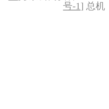
号-1
] 总机：