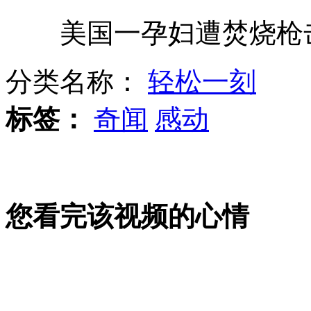
美国一孕妇遭焚烧枪击
地铁现"择菜姐" 剩菜剩叶胡乱扔
分类名称：
轻松一刻
刘嘉玲广告老照片牵出维权案
标签：
奇闻
感动
交警15次敬礼 违章司机无动于衷
您看完该视频的心情
“星二代”火烧爱马仕名包惹争议