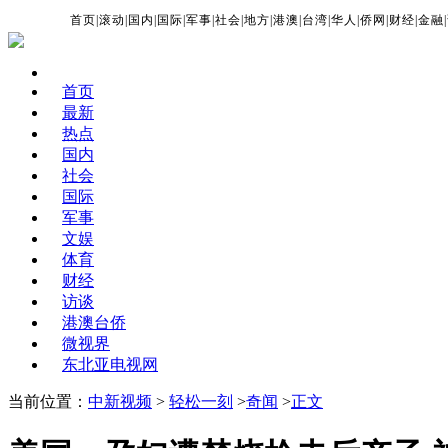
首页
|
滚动
|
国内
|
国际
|
军事
|
社会
|
地方
|
港澳
|
台湾
|
华人
|
侨网
|
财经
|
金融
|
首页
最新
热点
国内
社会
国际
军事
文娱
体育
财经
访谈
港澳台侨
微视界
东北亚电视网
当前位置：
中新视频
>
轻松一刻
>
奇闻
>
正文