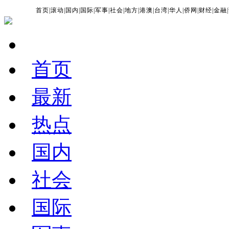
首页
|
滚动
|
国内
|
国际
|
军事
|
社会
|
地方
|
港澳
|
台湾
|
华人
|
侨网
|
财经
|
金融
|
首页
最新
热点
国内
社会
国际