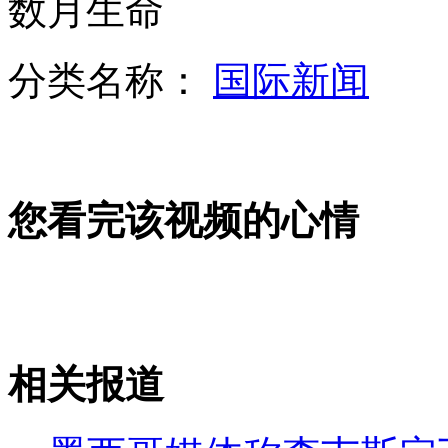
数月生命
分类名称：
国际新闻
乘客遭扒窃 司机果断关闭门窗
郑洁透露与彭帅奥运备战计划
您看完该视频的心情
章子怡公开回应传闻 要追究到底
相关报道
山西运城恶犬咬伤多人 警民合力深夜将其击毙