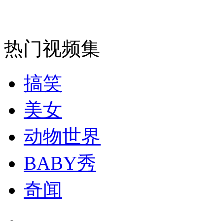
走！跟着总书记去植树
消防员救轻生者
花炮节热闹非凡
减压"枕头大战"
热门视频集
搞笑
纽约上演“枕头大战”
美女
司机酒驾遇交警 急速倒车逃窜
动物世界
BABY秀
奇闻