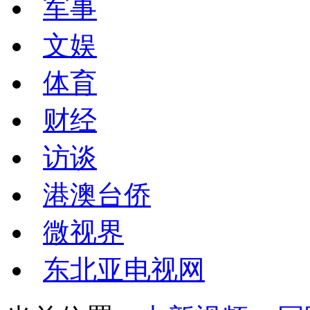
军事
文娱
体育
财经
访谈
港澳台侨
微视界
东北亚电视网