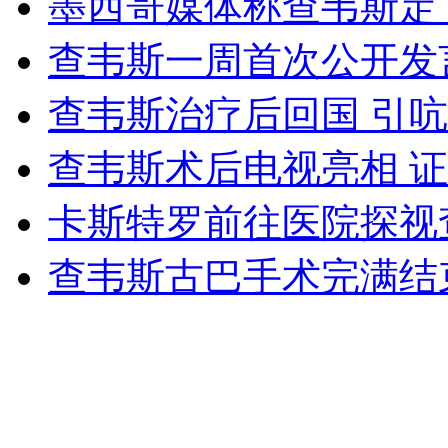
墨西哥媒体称查韦斯定
女孩北京地铁殴打老人 痛下狠手拳打脚踢
查韦斯一周首次公开发
无痛分娩是否安全 医生回应
查韦斯治疗后回国 引
查韦斯术后电视亮相 
外交部：反对强权政治霸凌主义
卡斯特罗前往医院探视
外交部：有关国家言论片面不公正
查韦斯古巴手术完满结
安徽一实载49人客车翻车