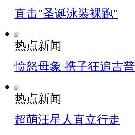
直击"圣诞泳装裸跑"
热点新闻
愤怒母象 携子狂追吉
热点新闻
超萌汪星人直立行走