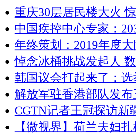
重庆30层居民楼大火
中国疾控中心专家：203
年终策划：2019年度大陆
悼念冰桶挑战发起人 数百
韩国议会打起来了：选举
解放军驻香港部队发布三
CGTN记者王冠探访新疆
【微视界】荷兰夫妇扎根青