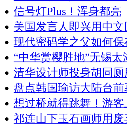
信号灯Plus！浑身都亮
美国发言人即兴用中文
现代密码学之父如何保
“中华赏樱胜地”无锡
清华设计师投身胡同厕
盘点韩国瑜访大陆台前
想过桥就得跳舞！游客
祁连山下玉石画师用废