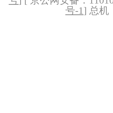
号
] [ 京公网安备：1101020
号-1
] 总机：