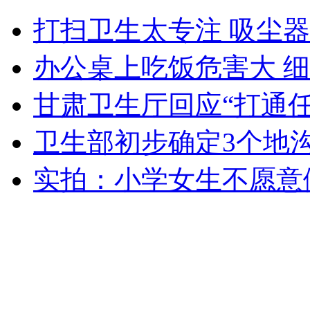
Super Junior世界巡演首尔落幕
打扫卫生太专注 吸尘
办公桌上吃饭危害大 细
山西运城恶犬咬伤多人 警民合力深夜将其击毙
甘肃卫生厅回应“打通
卫生部初步确定3个地
女孩北京地铁殴打老人 痛下狠手拳打脚踢
实拍：小学女生不愿意
无痛分娩是否安全 医生回应
外交部：反对强权政治霸凌主义
外交部：有关国家言论片面不公正