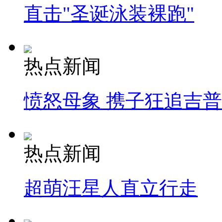
直击"圣诞泳装裸跑"
热点新闻
愤怒母象 携子狂追吉
热点新闻
超萌汪星人直立行走