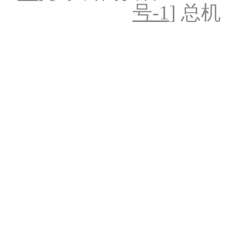
号-1
] 总机：