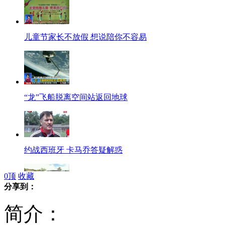
儿童节家长不放假 想说陪你不容易
“龙”飞船脱离空间站返回地球
约战西班牙 卡马乔答疑解惑
0
顶
收藏
分享到：
无人驾驶汽车在西班牙完成上路测试
简介：