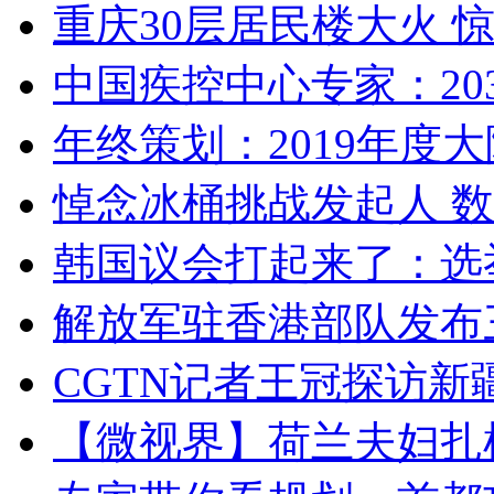
重庆30层居民楼大火
中国疾控中心专家：203
年终策划：2019年度大陆
悼念冰桶挑战发起人 数百
韩国议会打起来了：选举
解放军驻香港部队发布三
CGTN记者王冠探访新疆
【微视界】荷兰夫妇扎根青