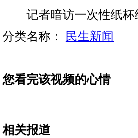
记者暗访一次性纸杯经
银川银行门前发生持枪抢劫案
分类名称：
民生新闻
深圳警方称飙车肇事案事实已查清
您看完该视频的心情
《大武当》暑期公映杨幂误伤赵文卓
前阿根廷主帅巴蒂斯塔正式执掌申花
相关报道