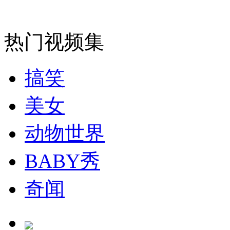
安徽一实载49人客车翻车
热门视频集
搞笑
走！跟着总书记去植树
美女
消防员救轻生者
花炮节热闹非凡
减压"枕头大战"
动物世界
BABY秀
奇闻
纽约上演“枕头大战”
司机酒驾遇交警 急速倒车逃窜