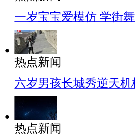
一岁宝宝爱模仿 学街
热点新闻
六岁男孩长城秀逆天机
热点新闻