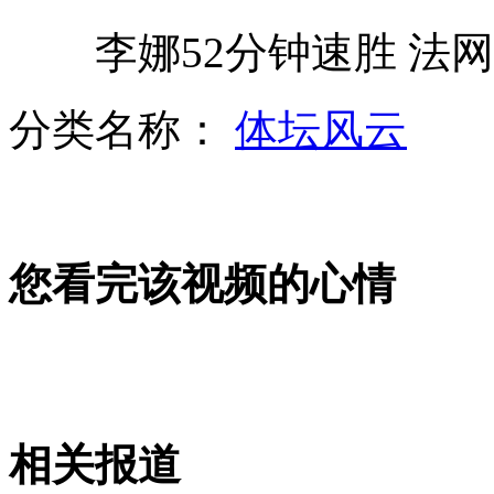
李娜52分钟速胜 法网
金庸杭州云松书舍无藏书 钱味重
分类名称：
体坛风云
矿大校长网上发帖为在校生证婚
您看完该视频的心情
男子误用导弹原料洗不掉变"绿巨人"
71岁老人徒手勇斗四名劫匪
相关报道