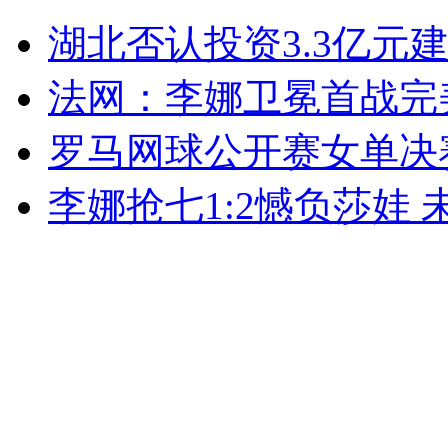
宙斯盾舰到黄海 日本“瞄准”谁？
湖北否认投资3.3亿元
山西运城恶犬咬伤多人 警民合力深夜将其击毙
法网：李娜卫冕首战完
罗马网球公开赛女单决
女孩北京地铁殴打老人 痛下狠手拳打脚踢
李娜抢七1:2憾负莎娃
无痛分娩是否安全 医生回应
外交部：反对强权政治霸凌主义
外交部：有关国家言论片面不公正