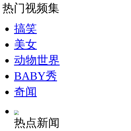
热门视频集
安徽一实载49人客车翻车
搞笑
美女
走！跟着总书记去植树
动物世界
消防员救轻生者
花炮节热闹非凡
减压"枕头大战"
BABY秀
奇闻
纽约上演“枕头大战”
热点新闻
司机酒驾遇交警 急速倒车逃窜