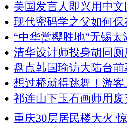
美国发言人即兴用中文
现代密码学之父如何保
“中华赏樱胜地”无锡
清华设计师投身胡同厕
盘点韩国瑜访大陆台前
想过桥就得跳舞！游客
祁连山下玉石画师用废
重庆30层居民楼大火