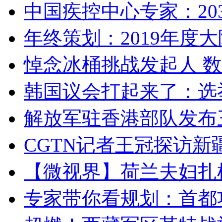
中国疾控中心专家：203
年终策划：2019年度大陆
悼念冰桶挑战发起人 数百
韩国议会打起来了：选举
解放军驻香港部队发布三
CGTN记者王冠探访新疆
【微视界】荷兰夫妇扎根青
专家带你看规划：首都功