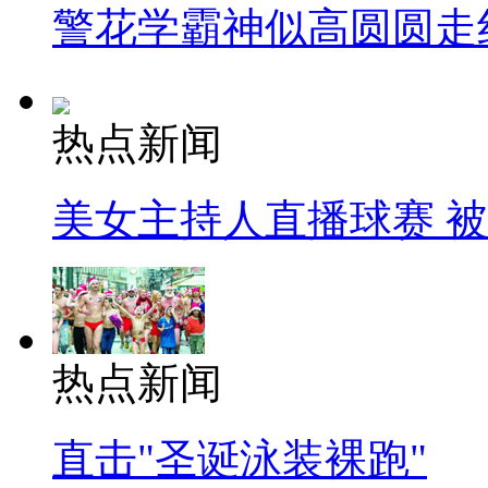
警花学霸神似高圆圆走
热点新闻
美女主持人直播球赛 
热点新闻
直击"圣诞泳装裸跑"