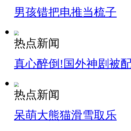
男孩错把电推当梳子
热点新闻
真心醉倒!国外神剧被
热点新闻
呆萌大熊猫滑雪取乐