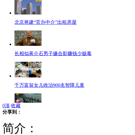
北京将建“官办中介”出租房屋
长相似蒋介石男子嫌合影赚钱少贩毒
千万富翁女儿收治900名智障儿童
0
顶
收藏
分享到：
武汉拾荒者垃圾桶旁专注看书
简介：