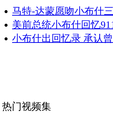
高校食堂禁止农民工用餐引不满
马特-达蒙愿吻小布什
山西运城恶犬咬伤多人 警民合力深夜将其击毙
美前总统小布什回忆91
小布什出回忆录 承认
女孩北京地铁殴打老人 痛下狠手拳打脚踢
无痛分娩是否安全 医生回应
外交部：反对强权政治霸凌主义
外交部：有关国家言论片面不公正
热门视频集