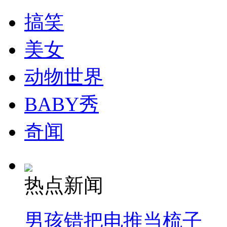
搞笑
安徽一实载49人客车翻车
美女
动物世界
走！跟着总书记去植树
BABY秀
消防员救轻生者
花炮节热闹非凡
减压"枕头大战"
奇闻
纽约上演“枕头大战”
热点新闻
司机酒驾遇交警 急速倒车逃窜
男孩错把电推当梳子