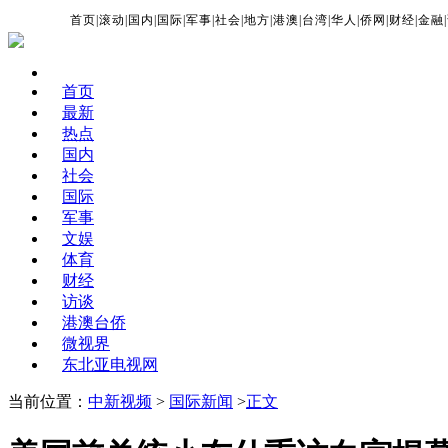
首页
|
滚动
|
国内
|
国际
|
军事
|
社会
|
地方
|
港澳
|
台湾
|
华人
|
侨网
|
财经
|
金融
|
首页
最新
热点
国内
社会
国际
军事
文娱
体育
财经
访谈
港澳台侨
微视界
东北亚电视网
当前位置：
中新视频
>
国际新闻
>
正文