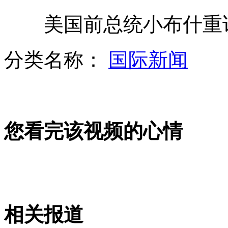
美国前总统小布什重访
上海医药：涉嫌造假内部争斗成关注焦点
分类名称：
国际新闻
手机被盗小学生给小偷写信索要
您看完该视频的心情
监控实拍：男子当街遗弃4岁男童
记者卧底喜之郎 员工不敢吃果冻
相关报道