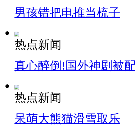
男孩错把电推当梳子
热点新闻
真心醉倒!国外神剧被
热点新闻
呆萌大熊猫滑雪取乐