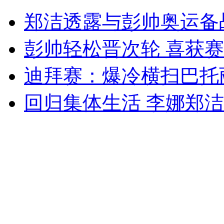
“治安队员倒背溺水小孩奔跑”走红
郑洁透露与彭帅奥运备
山西运城恶犬咬伤多人 警民合力深夜将其击毙
彭帅轻松晋次轮 喜获
迪拜赛：爆冷横扫巴托
女孩北京地铁殴打老人 痛下狠手拳打脚踢
回归集体生活 李娜郑
无痛分娩是否安全 医生回应
外交部：反对强权政治霸凌主义
外交部：有关国家言论片面不公正