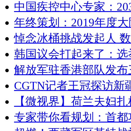
中国疾控中心专家：203
年终策划：2019年度大陆
悼念冰桶挑战发起人 数百
韩国议会打起来了：选举
解放军驻香港部队发布三
CGTN记者王冠探访新疆
【微视界】荷兰夫妇扎根青
专家带你看规划：首都功