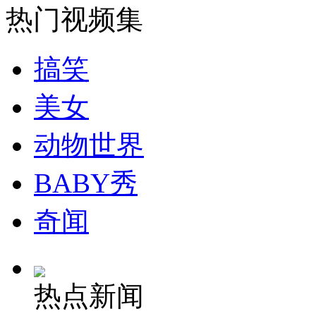
热门视频集
安徽一实载49人客车翻车
搞笑
美女
走！跟着总书记去植树
动物世界
消防员救轻生者
花炮节热闹非凡
减压"枕头大战"
BABY秀
奇闻
纽约上演“枕头大战”
热点新闻
司机酒驾遇交警 急速倒车逃窜