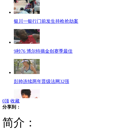
银川一银行门前发生持枪抢劫案
9秒76 博尔特摘金创赛季最佳
彭帅连续两年晋级法网32强
0
顶
收藏
分享到：
郭品超中学爱翘课 西门町寻青春
简介：