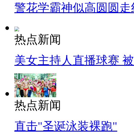
警花学霸神似高圆圆走
热点新闻
美女主持人直播球赛 
热点新闻
直击"圣诞泳装裸跑"