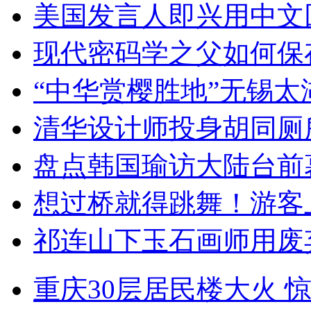
美国发言人即兴用中文
现代密码学之父如何保
“中华赏樱胜地”无锡
清华设计师投身胡同厕
盘点韩国瑜访大陆台前
想过桥就得跳舞！游客
祁连山下玉石画师用废
重庆30层居民楼大火