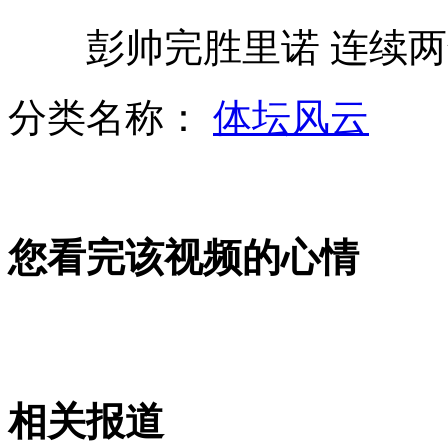
彭帅完胜里诺 连续两年
专家:人民币应吸取日元国际化教训
分类名称：
体坛风云
盘点那些让人惊叹的超级宝宝
您看完该视频的心情
孕妇因轻微碰擦尾随撞死骑车人
人手绘变形金刚栩栩如生
相关报道