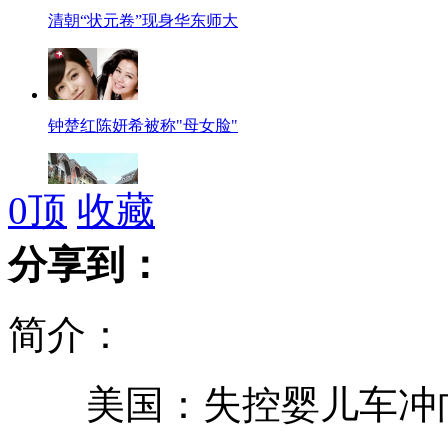
清朝“状元卷”现身华东师大
钟楚红陈妍希被称"母女脸"
0
顶
收藏
广东惠州"复制"著名奥地利村庄
分享到：
简介：
李娜法网逆转美国新秀 晋级16强
美国：失控婴儿车冲向
张绍刚回应《非你莫属》遭抵制