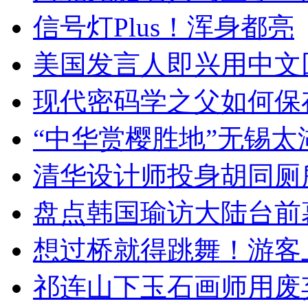
信号灯Plus！浑身都亮
美国发言人即兴用中文
现代密码学之父如何保
“中华赏樱胜地”无锡
清华设计师投身胡同厕
盘点韩国瑜访大陆台前
想过桥就得跳舞！游客
祁连山下玉石画师用废