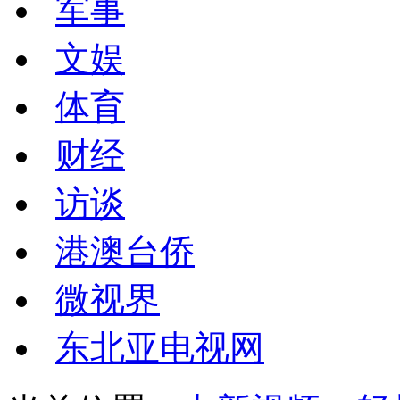
军事
文娱
体育
财经
访谈
港澳台侨
微视界
东北亚电视网