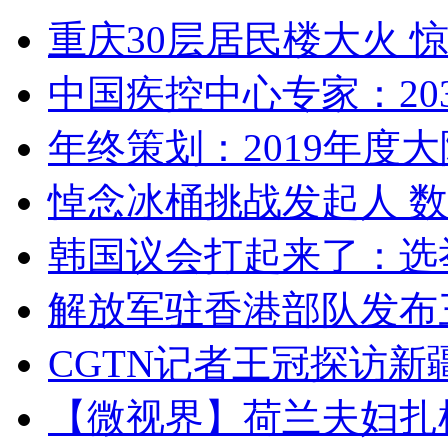
重庆30层居民楼大火
中国疾控中心专家：203
年终策划：2019年度大陆
悼念冰桶挑战发起人 数百
韩国议会打起来了：选举
解放军驻香港部队发布三
CGTN记者王冠探访新疆
【微视界】荷兰夫妇扎根青