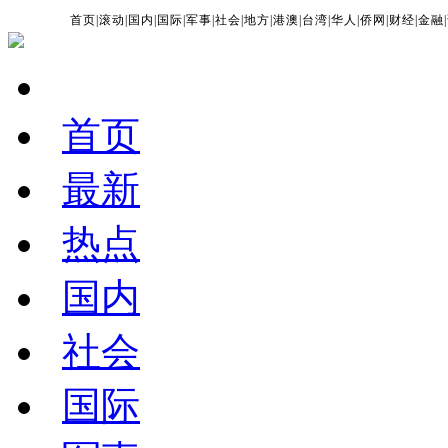
首页
|
滚动
|
国内
|
国际
|
军事
|
社会
|
地方
|
港澳
|
台湾
|
华人
|
侨网
|
财经
|
金融
|
首页
最新
热点
国内
社会
国际