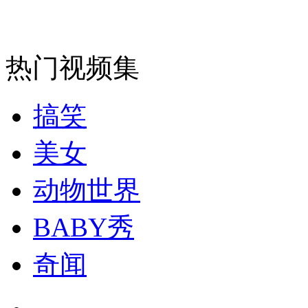
走！跟着总书记去植树
消防员救轻生者
花炮节热闹非凡
减压"枕头大战"
热门视频集
搞笑
纽约上演“枕头大战”
美女
司机酒驾遇交警 急速倒车逃窜
动物世界
BABY秀
奇闻