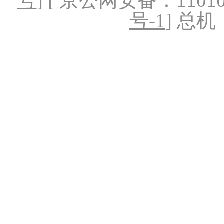
号
] [ 京公网安备：1101020
号-1
] 总机：