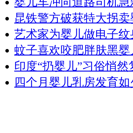
婴儿车冲向道路司机急
女孩北京地铁殴打老人 痛下狠手拳打脚踢
昆铁警方破获特大拐卖
无痛分娩是否安全 医生回应
艺术家为婴儿做电子纹
蚊子喜欢咬肥胖肤黑婴
外交部：反对强权政治霸凌主义
印度“扔婴儿”习俗悄然
外交部：有关国家言论片面不公正
四个月婴儿乳房发育如
安徽一实载49人客车翻车