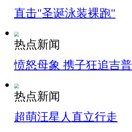
直击"圣诞泳装裸跑"
热点新闻
愤怒母象 携子狂追吉
热点新闻
超萌汪星人直立行走