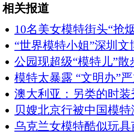
日首相穿花衬衫上班 环保节电
相关报道
山西运城恶犬咬伤多人 警民合力深夜将其击毙
10名美女模特街头“抢烟
“世界模特小姐”深圳
女孩北京地铁殴打老人 痛下狠手拳打脚踢
公园现超级“模特儿”散
模特太暴露 “文明办”
无痛分娩是否安全 医生回应
澳大利亚：另类的时装秀
外交部：反对强权政治霸凌主义
贝嫂北京行被中国模特淹
外交部：有关国家言论片面不公正
乌克兰女模特酷似玩具