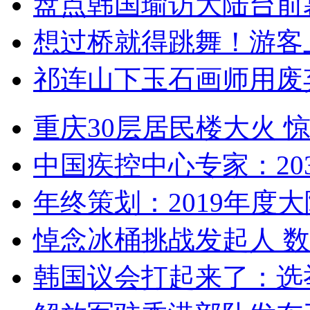
盘点韩国瑜访大陆台前
想过桥就得跳舞！游客
祁连山下玉石画师用废
重庆30层居民楼大火
中国疾控中心专家：203
年终策划：2019年度大陆
悼念冰桶挑战发起人 数百
韩国议会打起来了：选举