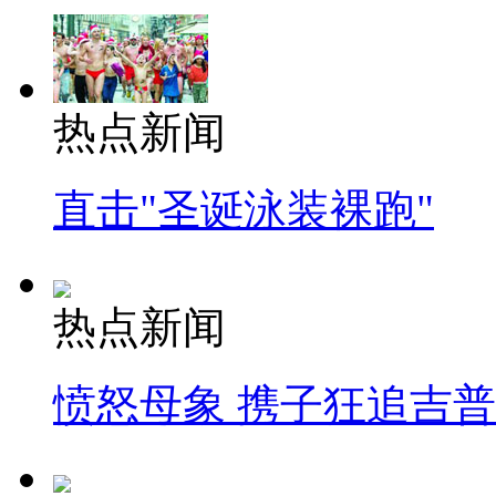
热点新闻
直击"圣诞泳装裸跑"
热点新闻
愤怒母象 携子狂追吉