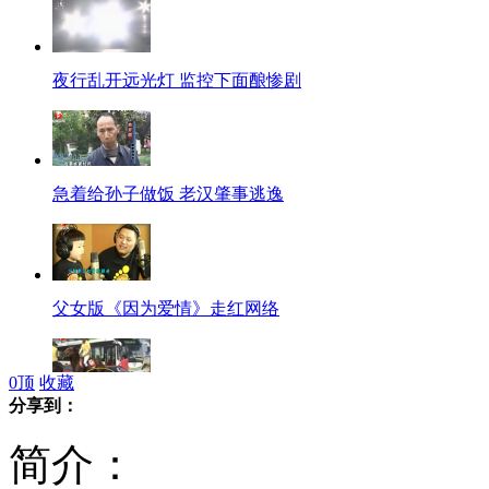
夜行乱开远光灯 监控下面酿惨剧
急着给孙子做饭 老汉肇事逃逸
父女版《因为爱情》走红网络
0
顶
收藏
分享到：
实拍“宝马”街头受惊怒踢法拉利
简介：