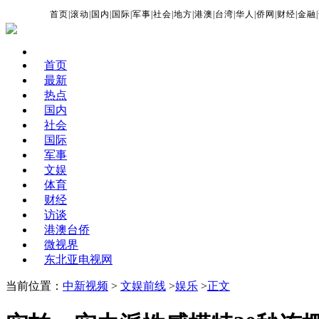
首页
|
滚动
|
国内
|
国际
|
军事
|
社会
|
地方
|
港澳
|
台湾
|
华人
|
侨网
|
财经
|
金融
|
首页
最新
热点
国内
社会
国际
军事
文娱
体育
财经
访谈
港澳台侨
微视界
东北亚电视网
当前位置：
中新视频
>
文娱前线
>
娱乐
>
正文