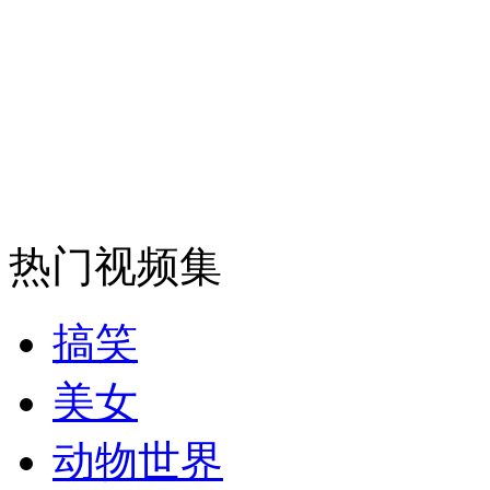
安徽一实载49人客车翻车
走！跟着总书记去植树
消防员救轻生者
花炮节热闹非凡
减压"枕头大战"
热门视频集
搞笑
纽约上演“枕头大战”
美女
动物世界
司机酒驾遇交警 急速倒车逃窜