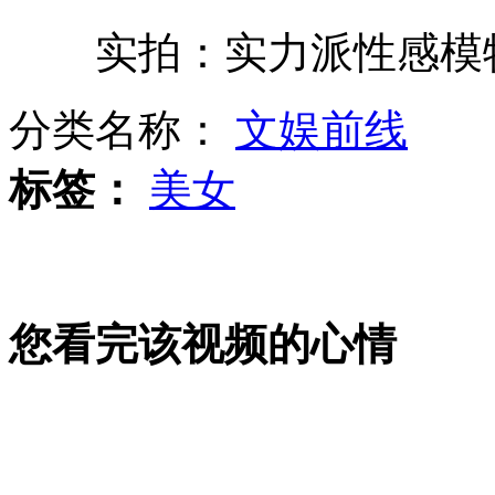
实拍：实力派性感模特30
高三女生高考前欲割肝救父
分类名称：
文娱前线
城管笑脸劝哭泣商贩与其聊家常
标签：
美女
商家两万名包被偷 警方不立案因进价几百
您看完该视频的心情
美NBA球星自家安自动取款机