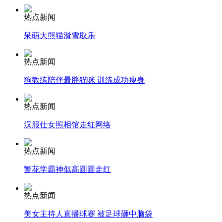
热点新闻
安徽一实载49人客车翻车
呆萌大熊猫滑雪取乐
热点新闻
走！跟着总书记去植树
狗教练陪伴最胖猫咪 训练成功瘦身
热点新闻
消防员救轻生者
花炮节热闹非凡
减压"枕头大战"
汉服仕女照相馆走红网络
热点新闻
警花学霸神似高圆圆走红
纽约上演“枕头大战”
热点新闻
司机酒驾遇交警 急速倒车逃窜
美女主持人直播球赛 被足球砸中脑袋