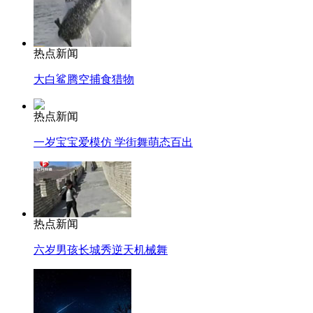
热点新闻
大白鲨腾空捕食猎物
热点新闻
一岁宝宝爱模仿 学街舞萌态百出
热点新闻
六岁男孩长城秀逆天机械舞