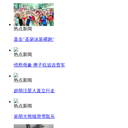
热点新闻
直击"圣诞泳装裸跑"
热点新闻
愤怒母象 携子狂追吉普车
热点新闻
超萌汪星人直立行走
热点新闻
呆萌大熊猫滑雪取乐