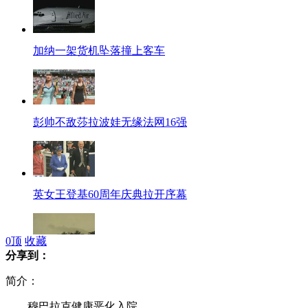
加纳一架货机坠落撞上客车
彭帅不敌莎拉波娃无缘法网16强
英女王登基60周年庆典拉开序幕
0
顶
收藏
分享到：
韩国晴天起雷电 5月打雷2万6千次
简介：
穆巴拉克健康恶化入院