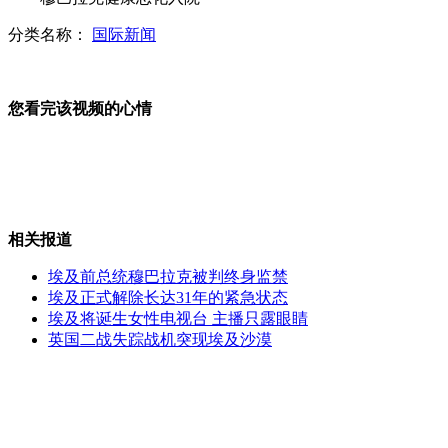
分类名称：
国际新闻
深圳跑车肇事案嫌犯侯某被批捕
您看完该视频的心情
还原"最美司机"捍卫操守的六分钟
相关报道
叙电视台首次公布胡拉事件证据
埃及前总统穆巴拉克被判终身监禁
埃及正式解除长达31年的紧急状态
埃及将诞生女性电视台 主播只露眼睛
英国二战失踪战机突现埃及沙漠
“三江源”首次拍摄到雪豹影像