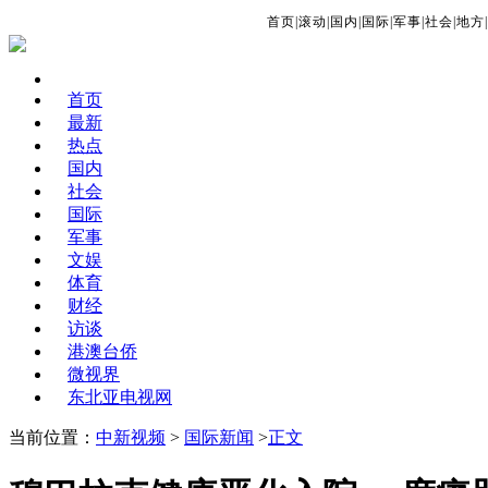
首页
|
滚动
|
国内
|
国际
|
军事
|
社会
|
地方
|
首页
最新
热点
国内
社会
国际
军事
文娱
体育
财经
访谈
港澳台侨
微视界
东北亚电视网
当前位置：
中新视频
>
国际新闻
>
正文