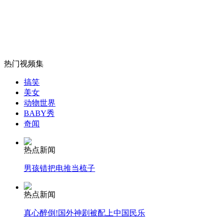
广西南宁坛洛地陷无继续下陷迹象
山西运城恶犬咬伤多人 警民合力深夜将其击毙
热门视频集
搞笑
女孩北京地铁殴打老人 痛下狠手拳打脚踢
美女
动物世界
BABY秀
奇闻
无痛分娩是否安全 医生回应
热点新闻
外交部：反对强权政治霸凌主义
男孩错把电推当梳子
外交部：有关国家言论片面不公正
热点新闻
真心醉倒!国外神剧被配上中国民乐