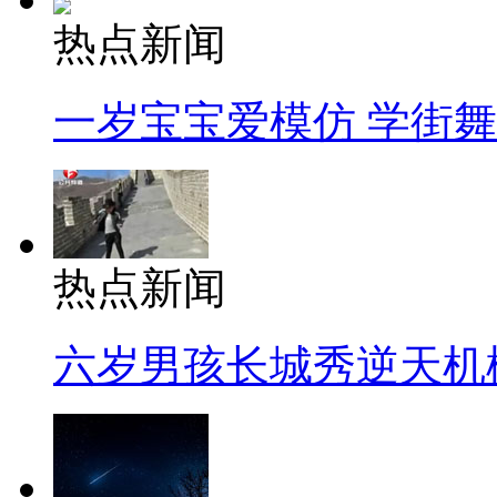
热点新闻
一岁宝宝爱模仿 学街
热点新闻
六岁男孩长城秀逆天机