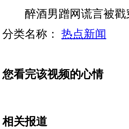
醉酒男蹭网谎言被戳穿
实拍车辆撞车再撞辅警逃逸 仅剩前车灯
分类名称：
热点新闻
吴斌最后牵挂:车停在哪 旅客如何
您看完该视频的心情
抢匪持枪抢劫超市得手后称"抱歉"
落网“雨衣大盗”供出赃款下落
相关报道