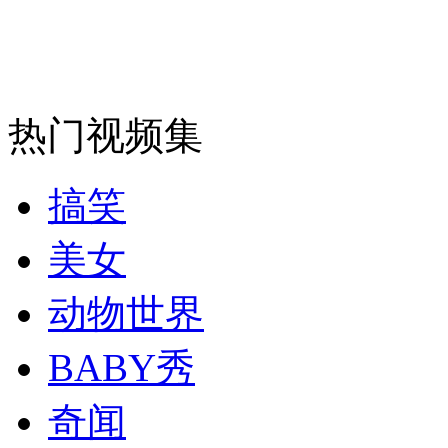
安徽一实载49人客车翻车
热门视频集
走！跟着总书记去植树
搞笑
消防员救轻生者
花炮节热闹非凡
减压"枕头大战"
美女
动物世界
纽约上演“枕头大战”
BABY秀
奇闻
司机酒驾遇交警 急速倒车逃窜