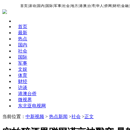
首页
|
滚动
|
国内
|
国际
|
军事
|
社会
|
地方
|
港澳
|
台湾
|
华人
|
侨网
|
财经
|
金融
|
首页
最新
热点
国内
社会
国际
军事
文娱
体育
财经
访谈
港澳台侨
微视界
东北亚电视网
当前位置：
中新视频
>
热点新闻
>
社会
>
正文