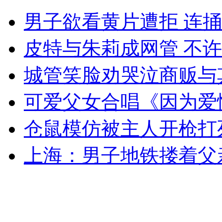
交警查处"黑校车" 警车客串摆渡车
男子欲看黄片遭拒 连
山西运城恶犬咬伤多人 警民合力深夜将其击毙
皮特与朱莉成网管 不
城管笑脸劝哭泣商贩与
女孩北京地铁殴打老人 痛下狠手拳打脚踢
可爱父女合唱《因为爱
仓鼠模仿被主人开枪打
无痛分娩是否安全 医生回应
上海：男子地铁搂着父
外交部：反对强权政治霸凌主义
外交部：有关国家言论片面不公正