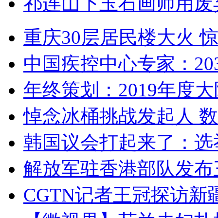
祁连山下玉石画师用废
重庆30层居民楼大火
中国疾控中心专家：203
年终策划：2019年度大陆
悼念冰桶挑战发起人 数百
韩国议会打起来了：选举
解放军驻香港部队发布三
CGTN记者王冠探访新疆