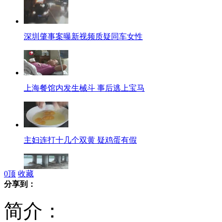
深圳肇事案曝新视频质疑同车女性
上海餐馆内发生械斗 事后逃上宝马
主妇连打十几个双黄 疑鸡蛋有假
0
顶
收藏
分享到：
暴雨冰雹袭击沈阳 一人遭雷击身亡
简介：