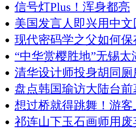
信号灯Plus！浑身都亮
美国发言人即兴用中文
现代密码学之父如何保
“中华赏樱胜地”无锡
清华设计师投身胡同厕
盘点韩国瑜访大陆台前
想过桥就得跳舞！游客
祁连山下玉石画师用废