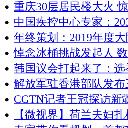
重庆30层居民楼大火
中国疾控中心专家：203
年终策划：2019年度大陆
悼念冰桶挑战发起人 数百
韩国议会打起来了：选举
解放军驻香港部队发布三
CGTN记者王冠探访新疆
【微视界】荷兰夫妇扎根青