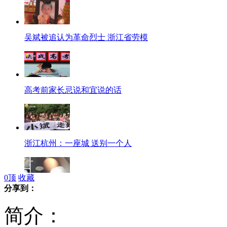
吴斌被追认为革命烈士 浙江省劳模
高考前家长忌说和宜说的话
浙江杭州：一座城 送别一个人
0
顶
收藏
分享到：
网友晒沈阳惊人冰雹照片 大如鸡蛋
简介：