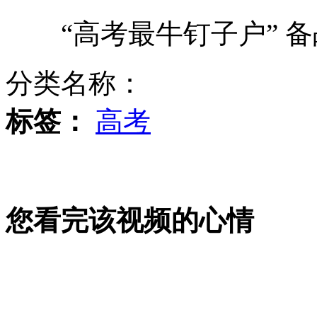
“高考最牛钉子户” 备
姐姐在车祸发生时推开弟弟身亡
分类名称：
山东一局长：不开微博就要求辞职
标签：
高考
英国评出“最令人抓狂”十大广告
您看完该视频的心情
双汇“蛆虫”事件：消费者如此专业？