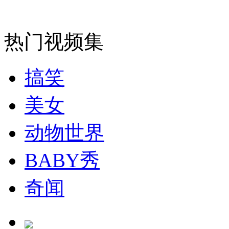
安徽一实载49人客车翻车
热门视频集
搞笑
走！跟着总书记去植树
美女
消防员救轻生者
花炮节热闹非凡
减压"枕头大战"
动物世界
BABY秀
纽约上演“枕头大战”
奇闻
司机酒驾遇交警 急速倒车逃窜