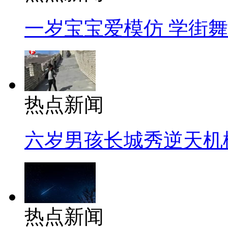
一岁宝宝爱模仿 学街
热点新闻
六岁男孩长城秀逆天机
热点新闻