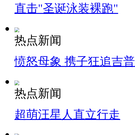
直击"圣诞泳装裸跑"
热点新闻
愤怒母象 携子狂追吉
热点新闻
超萌汪星人直立行走