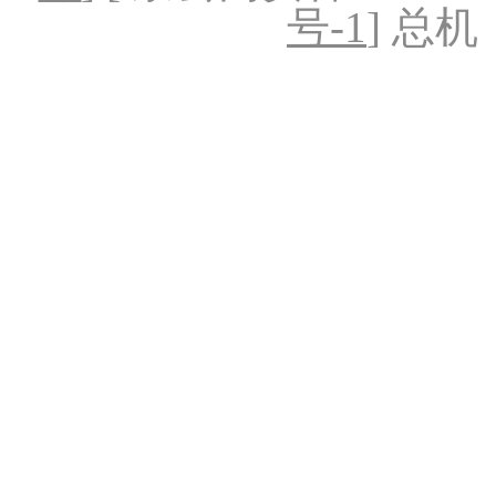
号-1
] 总机：