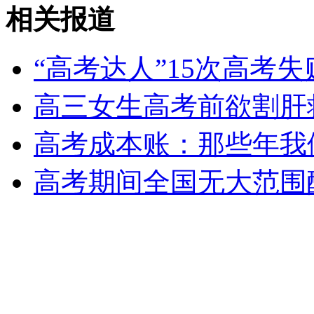
城管“求体谅”牌引网友好评
相关报道
山西运城恶犬咬伤多人 警民合力深夜将其击毙
“高考达人”15次高考
高三女生高考前欲割肝
女孩北京地铁殴打老人 痛下狠手拳打脚踢
高考成本账：那些年我
高考期间全国无大范围
无痛分娩是否安全 医生回应
外交部：反对强权政治霸凌主义
外交部：有关国家言论片面不公正